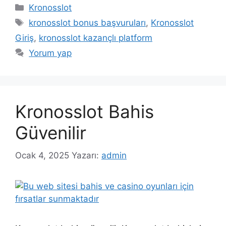
Kategoriler
Kronosslot
Etiketler
kronosslot bonus başvuruları
,
Kronosslot
Giriş
,
kronosslot kazançlı platform
Yorum yap
Kronosslot Bahis
Güvenilir
Ocak 4, 2025
Yazarı:
admin