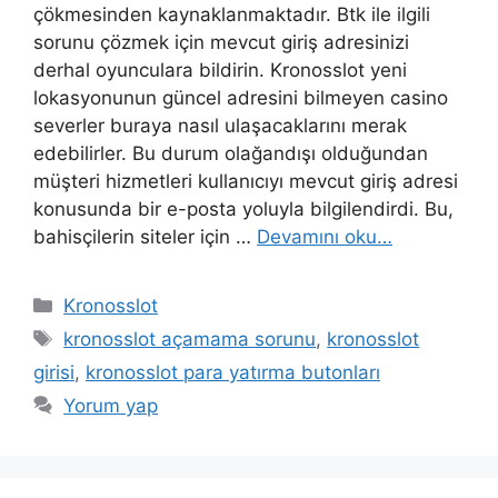
çökmesinden kaynaklanmaktadır. Btk ile ilgili
sorunu çözmek için mevcut giriş adresinizi
derhal oyunculara bildirin. Kronosslot yeni
lokasyonunun güncel adresini bilmeyen casino
severler buraya nasıl ulaşacaklarını merak
edebilirler. Bu durum olağandışı olduğundan
müşteri hizmetleri kullanıcıyı mevcut giriş adresi
konusunda bir e-posta yoluyla bilgilendirdi. Bu,
bahisçilerin siteler için …
Devamını oku…
Kategoriler
Kronosslot
Etiketler
kronosslot açamama sorunu
,
kronosslot
girisi
,
kronosslot para yatırma butonları
Yorum yap