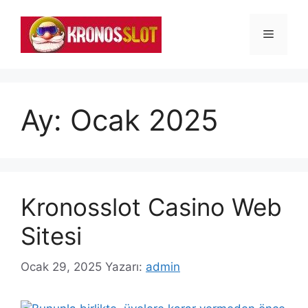
İçeriğe
atla
Menü
Ay:
Ocak 2025
Kronosslot Casino Web
Sitesi
Ocak 29, 2025
Yazarı:
admin