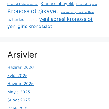
Kronosslot üyelik
kronosslot ödeme sorunu
kronosslot üye ol
Kronosslot Şikayet
kronosslot şifremi unuttum
yeni adresi kronosslot
twitter kronosslot
yeni giris kronosslot
Arşivler
Haziran 2026
Eylül 2025
Haziran 2025
Mayıs 2025
Şubat 2025
Ocak 2025