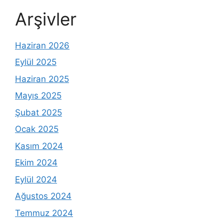
Arşivler
Haziran 2026
Eylül 2025
Haziran 2025
Mayıs 2025
Şubat 2025
Ocak 2025
Kasım 2024
Ekim 2024
Eylül 2024
Ağustos 2024
Temmuz 2024