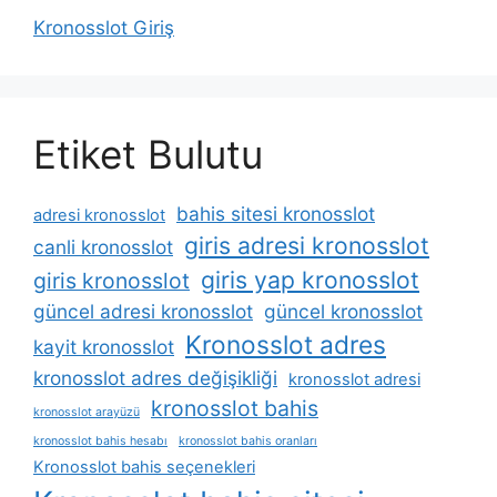
Kronosslot Giriş
Etiket Bulutu
bahis sitesi kronosslot
adresi kronosslot
giris adresi kronosslot
canli kronosslot
giris yap kronosslot
giris kronosslot
güncel adresi kronosslot
güncel kronosslot
Kronosslot adres
kayit kronosslot
kronosslot adres değişikliği
kronosslot adresi
kronosslot bahis
kronosslot arayüzü
kronosslot bahis hesabı
kronosslot bahis oranları
Kronosslot bahis seçenekleri