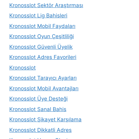
Kronosslot Sektör Araştırması
Kronosslot Lig Bahisleri
Kronosslot Mobil Faydaları
Kronosslot Oyun Çeşitliliği
Kronosslot Güvenli Üyelik
Kronosslot Adres Favorileri
Kronosslot
Kronosslot Tarayıcı Ayarları
Kronosslot Mobil Avantajları
Kronosslot Üye Desteği
Kronosslot Sanal Bahis
Kronosslot Şikayet Karşılama
Kronosslot Dikkatli Adres