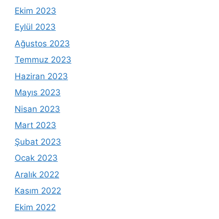
Ekim 2023
Eylül 2023
Ağustos 2023
Temmuz 2023
Haziran 2023
Mayıs 2023
Nisan 2023
Mart 2023
Şubat 2023
Ocak 2023
Aralık 2022
Kasım 2022
Ekim 2022