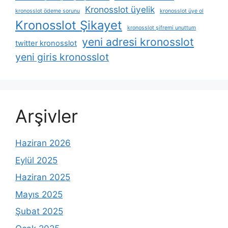
Kronosslot üyelik
kronosslot ödeme sorunu
kronosslot üye ol
Kronosslot Şikayet
kronosslot şifremi unuttum
yeni adresi kronosslot
twitter kronosslot
yeni giris kronosslot
Arşivler
Haziran 2026
Eylül 2025
Haziran 2025
Mayıs 2025
Şubat 2025