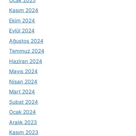
Ocak 2025
Kasım 2024
Ekim 2024
Eylül 2024
Ağustos 2024
Temmuz 2024
Haziran 2024
Mayıs 2024
Nisan 2024
Mart 2024
Şubat 2024
Ocak 2024
Aralık 2023
Kasım 2023