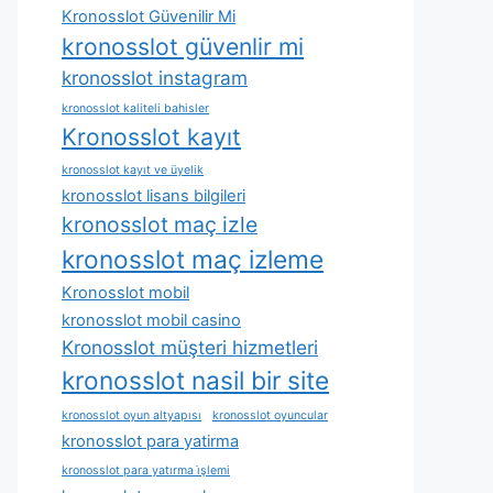
Kronosslot Güvenilir Mi
kronosslot güvenlir mi
kronosslot instagram
kronosslot kaliteli bahisler
Kronosslot kayıt
kronosslot kayıt ve üyelik
kronosslot lisans bilgileri
kronosslot maç izle
kronosslot maç izleme
Kronosslot mobil
kronosslot mobil casino
Kronosslot müşteri hizmetleri
kronosslot nasil bir site
kronosslot oyun altyapısı
kronosslot oyuncular
kronosslot para yatirma
kronosslot para yatırma i̇şlemi