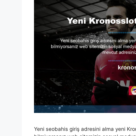
Yeni seobahis giriş adresini alma yeni Kron