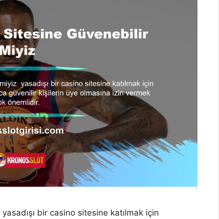
yasadışı bir casino sitesine katılmak için