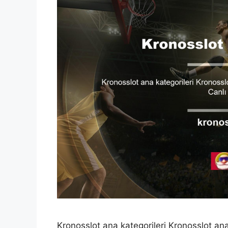
Kronosslot ana kategorileri Kronosslot ana