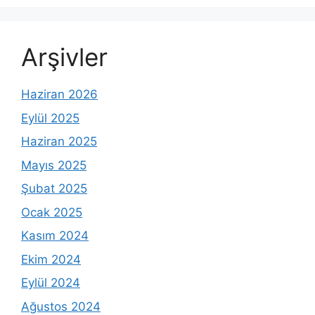
Arşivler
Haziran 2026
Eylül 2025
Haziran 2025
Mayıs 2025
Şubat 2025
Ocak 2025
Kasım 2024
Ekim 2024
Eylül 2024
Ağustos 2024