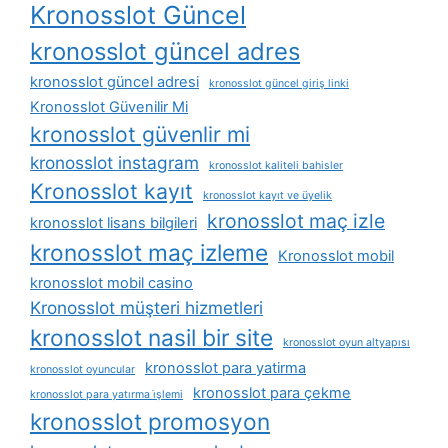
Kronosslot Güncel
kronosslot güncel adres
kronosslot güncel adresi
kronosslot güncel giriş linki
Kronosslot Güvenilir Mi
kronosslot güvenlir mi
kronosslot instagram
kronosslot kaliteli bahisler
Kronosslot kayıt
kronosslot kayıt ve üyelik
kronosslot maç izle
kronosslot lisans bilgileri
kronosslot maç izleme
Kronosslot mobil
kronosslot mobil casino
Kronosslot müşteri hizmetleri
kronosslot nasil bir site
kronosslot oyun altyapısı
kronosslot para yatirma
kronosslot oyuncular
kronosslot para çekme
kronosslot para yatırma i̇şlemi
kronosslot promosyon