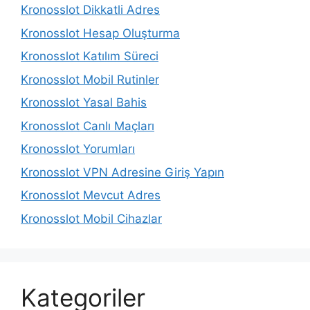
Kronosslot Dikkatli Adres
Kronosslot Hesap Oluşturma
Kronosslot Katılım Süreci
Kronosslot Mobil Rutinler
Kronosslot Yasal Bahis
Kronosslot Canlı Maçları
Kronosslot Yorumları
Kronosslot VPN Adresine Giriş Yapın
Kronosslot Mevcut Adres
Kronosslot Mobil Cihazlar
Kategoriler