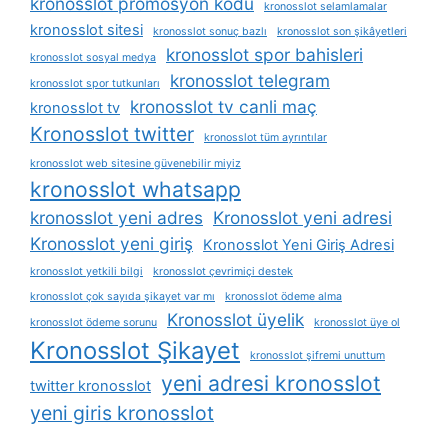
kronosslot promosyon kodu
kronosslot selamlamalar
kronosslot sitesi
kronosslot sonuç bazlı
kronosslot son şikâyetleri
kronosslot spor bahisleri
kronosslot sosyal medya
kronosslot telegram
kronosslot spor tutkunları
kronosslot tv canli maç
kronosslot tv
Kronosslot twitter
kronosslot tüm ayrıntılar
kronosslot web sitesine güvenebilir miyiz
kronosslot whatsapp
kronosslot yeni adres
Kronosslot yeni adresi
Kronosslot yeni giriş
Kronosslot Yeni Giriş Adresi
kronosslot yetkili bilgi
kronosslot çevrimiçi destek
kronosslot çok sayıda şikayet var mı
kronosslot ödeme alma
Kronosslot üyelik
kronosslot ödeme sorunu
kronosslot üye ol
Kronosslot Şikayet
kronosslot şifremi unuttum
yeni adresi kronosslot
twitter kronosslot
yeni giris kronosslot