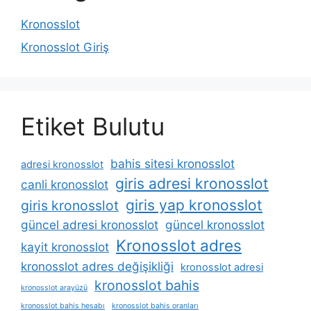
Kronosslot
Kronosslot Giriş
Etiket Bulutu
bahis sitesi kronosslot
adresi kronosslot
giris adresi kronosslot
canli kronosslot
giris yap kronosslot
giris kronosslot
güncel adresi kronosslot
güncel kronosslot
Kronosslot adres
kayit kronosslot
kronosslot adres değişikliği
kronosslot adresi
kronosslot bahis
kronosslot arayüzü
kronosslot bahis hesabı
kronosslot bahis oranları