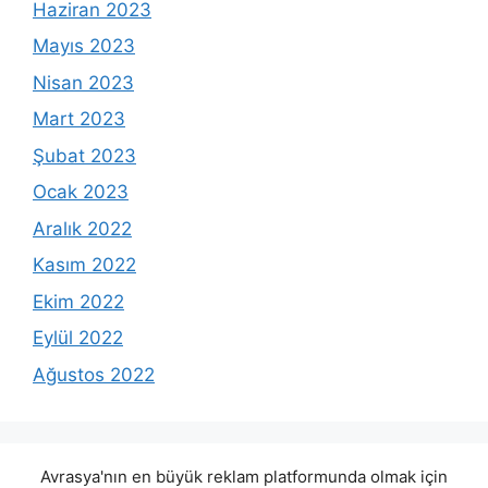
Haziran 2023
Mayıs 2023
Nisan 2023
Mart 2023
Şubat 2023
Ocak 2023
Aralık 2022
Kasım 2022
Ekim 2022
Eylül 2022
Ağustos 2022
Avrasya'nın en büyük reklam platformunda olmak için