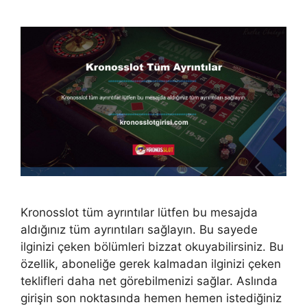
Kronosslot tüm ayrıntılar lütfen bu mesajda
aldığınız tüm ayrıntıları sağlayın. Bu sayede
ilginizi çeken bölümleri bizzat okuyabilirsiniz. Bu
özellik, aboneliğe gerek kalmadan ilginizi çeken
teklifleri daha net görebilmenizi sağlar. Aslında
girişin son noktasında hemen hemen istediğiniz