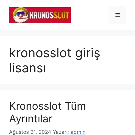
İçeriğe
atla
Menü
kronosslot giriş
lisansı
Kronosslot Tüm
Ayrıntılar
Ağustos 21, 2024
Yazarı:
admin