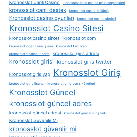
Kronosslot Canlı Casino
kronosslot canlı casino oyun seçenekleri
kronosslot canlı destek
kronosslot casino bölümü
Kronosslot casino oyunları
kronosslot casino siteleri
Kronosslot Casino Sitesi
kronosslot casino şirketi
kronosslot com
kronosslot doğrulama i̇şlemi
kronosslot faiz oranı
kronosslot giris adresi
kronosslot finansal ticaret
kronosslot girisi
kronosslot giris twitter
Kronosslot Giriş
kronosslot giris yap
kronosslot giriş lisansı
kronosslot giriş son şikâyetleri
Kronosslot Güncel
kronosslot güncel adres
kronosslot güncel adresi
kronosslot güncel giriş linki
Kronosslot Güvenilir Mi
kronosslot güvenlir mi