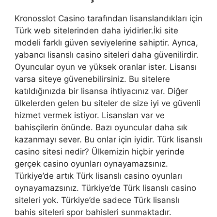
Kronosslot Casino tarafından lisanslandıkları için
Türk web sitelerinden daha iyidirler.İki site
modeli farklı güven seviyelerine sahiptir. Ayrıca,
yabancı lisanslı casino siteleri daha güvenilirdir.
Oyuncular oyun ve yüksek oranlar ister. Lisansı
varsa siteye güvenebilirsiniz. Bu sitelere
katıldığınızda bir lisansa ihtiyacınız var. Diğer
ülkelerden gelen bu siteler de size iyi ve güvenli
hizmet vermek istiyor. Lisansları var ve
bahisçilerin önünde. Bazı oyuncular daha sık
kazanmayı sever. Bu onlar için iyidir. Türk lisanslı
casino sitesi nedir? Ülkemizin hiçbir yerinde
gerçek casino oyunları oynayamazsınız.
Türkiye’de artık Türk lisanslı casino oyunları
oynayamazsınız. Türkiye’de Türk lisanslı casino
siteleri yok. Türkiye’de sadece Türk lisanslı
bahis siteleri spor bahisleri sunmaktadır.