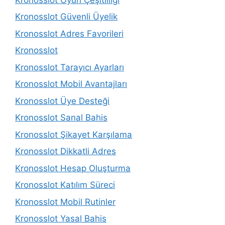
Kronosslot Güvenli Üyelik
Kronosslot Adres Favorileri
Kronosslot
Kronosslot Tarayıcı Ayarları
Kronosslot Mobil Avantajları
Kronosslot Üye Desteği
Kronosslot Sanal Bahis
Kronosslot Şikayet Karşılama
Kronosslot Dikkatli Adres
Kronosslot Hesap Oluşturma
Kronosslot Katılım Süreci
Kronosslot Mobil Rutinler
Kronosslot Yasal Bahis