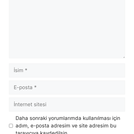
İsim
E-
posta
İnternet
sitesi
Daha sonraki yorumlarımda kullanılması için
adım, e-posta adresim ve site adresim bu
tarayıcıya kaydedilsin.