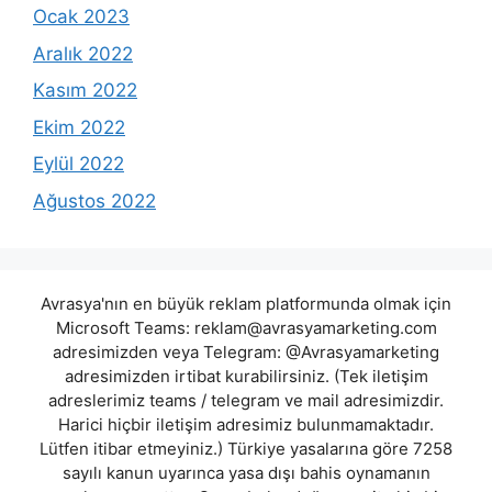
Ocak 2023
Aralık 2022
Kasım 2022
Ekim 2022
Eylül 2022
Ağustos 2022
Avrasya'nın en büyük reklam platformunda olmak için
Microsoft Teams:
reklam@avrasyamarketing.com
adresimizden veya Telegram: @Avrasyamarketing
adresimizden irtibat kurabilirsiniz. (Tek iletişim
adreslerimiz teams / telegram ve mail adresimizdir.
Harici hiçbir iletişim adresimiz bulunmamaktadır.
Lütfen itibar etmeyiniz.) Türkiye yasalarına göre 7258
sayılı kanun uyarınca yasa dışı bahis oynamanın