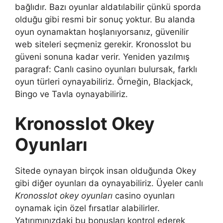
bağlıdır. Bazı oyunlar aldatılabilir çünkü sporda
olduğu gibi resmi bir sonuç yoktur. Bu alanda
oyun oynamaktan hoşlanıyorsanız, güvenilir
web siteleri seçmeniz gerekir. Kronosslot bu
güveni sonuna kadar verir. Yeniden yazılmış
paragraf: Canlı casino oyunları bulursak, farklı
oyun türleri oynayabiliriz. Örneğin, Blackjack,
Bingo ve Tavla oynayabiliriz.
Kronosslot Okey
Oyunları
Sitede oynayan birçok insan olduğunda Okey
gibi diğer oyunları da oynayabiliriz. Üyeler canlı
Kronosslot okey oyunları
casino oyunları
oynamak için özel fırsatlar alabilirler.
Yatırımınızdaki bu bonusları kontrol ederek