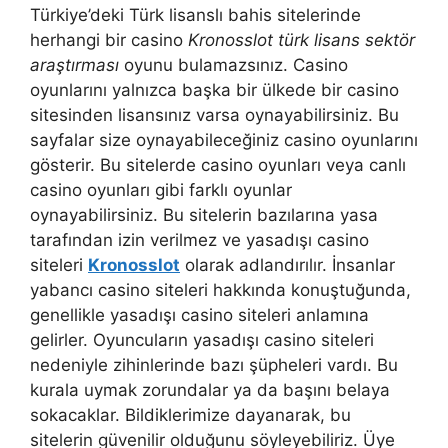
Türkiye’deki Türk lisanslı bahis sitelerinde
herhangi bir casino
Kronosslot türk lisans sektör
araştırması
oyunu bulamazsınız. Casino
oyunlarını yalnızca başka bir ülkede bir casino
sitesinden lisansınız varsa oynayabilirsiniz. Bu
sayfalar size oynayabileceğiniz casino oyunlarını
gösterir. Bu sitelerde casino oyunları veya canlı
casino oyunları gibi farklı oyunlar
oynayabilirsiniz. Bu sitelerin bazılarına yasa
tarafından izin verilmez ve yasadışı casino
siteleri
Kronosslot
olarak adlandırılır. İnsanlar
yabancı casino siteleri hakkında konuştuğunda,
genellikle yasadışı casino siteleri anlamına
gelirler. Oyuncuların yasadışı casino siteleri
nedeniyle zihinlerinde bazı şüpheleri vardı. Bu
kurala uymak zorundalar ya da başını belaya
sokacaklar. Bildiklerimize dayanarak, bu
sitelerin güvenilir olduğunu söyleyebiliriz. Üye