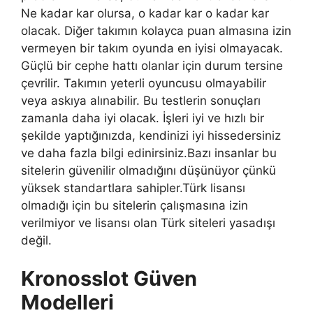
Ne kadar kar olursa, o kadar kar o kadar kar
olacak. Diğer takımın kolayca puan almasına izin
vermeyen bir takım oyunda en iyisi olmayacak.
Güçlü bir cephe hattı olanlar için durum tersine
çevrilir. Takımın yeterli oyuncusu olmayabilir
veya askıya alınabilir. Bu testlerin sonuçları
zamanla daha iyi olacak. İşleri iyi ve hızlı bir
şekilde yaptığınızda, kendinizi iyi hissedersiniz
ve daha fazla bilgi edinirsiniz.Bazı insanlar bu
sitelerin güvenilir olmadığını düşünüyor çünkü
yüksek standartlara sahipler.Türk lisansı
olmadığı için bu sitelerin çalışmasına izin
verilmiyor ve lisansı olan Türk siteleri yasadışı
değil.
Kronosslot Güven
Modelleri