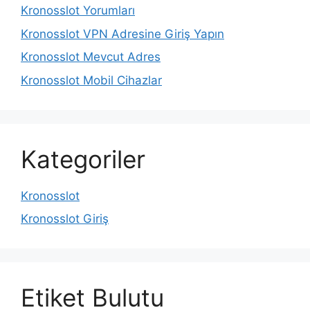
Kronosslot Yorumları
Kronosslot VPN Adresine Giriş Yapın
Kronosslot Mevcut Adres
Kronosslot Mobil Cihazlar
Kategoriler
Kronosslot
Kronosslot Giriş
Etiket Bulutu