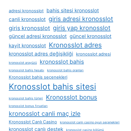
bahis sitesi kronosslot
adresi kronosslot
giris adresi kronosslot
canli kronosslot
giris yap kronosslot
giris kronosslot
güncel adresi kronosslot
güncel kronosslot
Kronosslot adres
kayit kronosslot
kronosslot adres değişikliği
kronosslot adresi
kronosslot bahis
kronosslot arayüzü
kronosslot bahis hesabı
kronosslot bahis oranları
Kronosslot bahis seçenekleri
Kronosslot bahis sitesi
Kronosslot bonus
kronosslot bahis türleri
kronosslot bonus fırsatları
kronosslot canli maç izle
Kronosslot Canlı Casino
kronosslot canlı casino oyun seçenekleri
kronosslot canlı destek
kronosslot casino bölümü