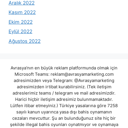
Aralık 2022
Kasım 2022
Ekim 2022
Eylül 2022
Ağustos 2022
Avrasya'nın en büyük reklam platformunda olmak için
Microsoft Teams:
reklam@avrasyamarketing.com
adresimizden veya Telegram: @Avrasyamarketing
adresimizden irtibat kurabilirsiniz. (Tek iletişim
adreslerimiz teams / telegram ve mail adresimizdir.
Harici hiçbir iletişim adresimiz bulunmamaktadır.
Lütfen itibar etmeyiniz.) Türkiye yasalarına göre 7258
sayılı kanun uyarınca yasa dışı bahis oynamanın
cezaları mevcuttur. Şu an bulunduğunuz site hiç bir
şekilde illegal bahis oyunları oynatmıyor ve oynamaya