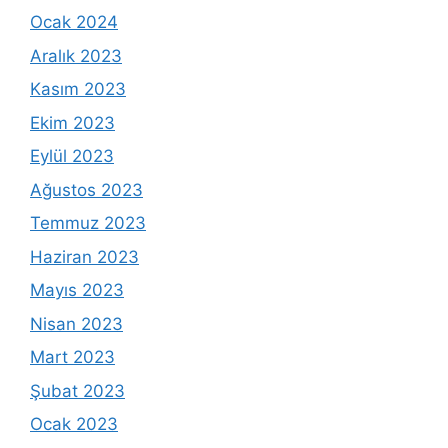
Ocak 2024
Aralık 2023
Kasım 2023
Ekim 2023
Eylül 2023
Ağustos 2023
Temmuz 2023
Haziran 2023
Mayıs 2023
Nisan 2023
Mart 2023
Şubat 2023
Ocak 2023