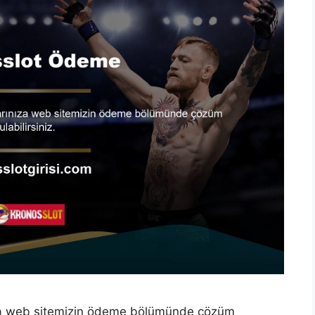
za web sitemizin ödeme bölümünde çözüm