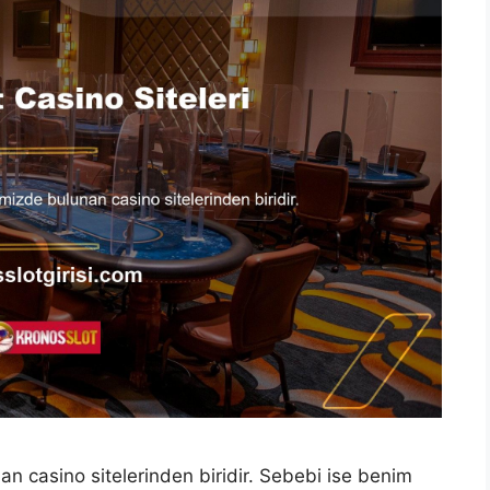
an casino sitelerinden biridir. Sebebi ise benim