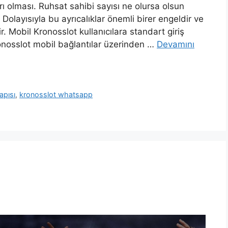
ı olması. Ruhsat sahibi sayısı ne olursa olsun
. Dolayısıyla bu ayrıcalıklar önemli birer engeldir ve
 Mobil Kronosslot kullanıcılara standart giriş
ronosslot mobil bağlantılar üzerinden …
Devamını
apısı
,
kronosslot whatsapp