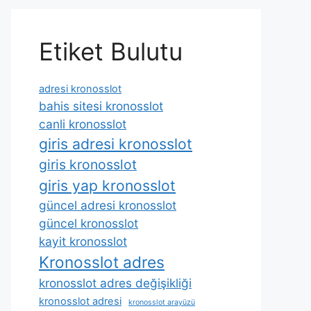
Etiket Bulutu
adresi kronosslot
bahis sitesi kronosslot
canli kronosslot
giris adresi kronosslot
giris kronosslot
giris yap kronosslot
güncel adresi kronosslot
güncel kronosslot
kayit kronosslot
Kronosslot adres
kronosslot adres değişikliği
kronosslot adresi
kronosslot arayüzü