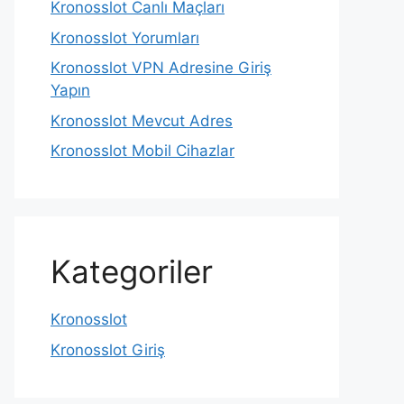
Kronosslot Canlı Maçları
Kronosslot Yorumları
Kronosslot VPN Adresine Giriş
Yapın
Kronosslot Mevcut Adres
Kronosslot Mobil Cihazlar
Kategoriler
Kronosslot
Kronosslot Giriş