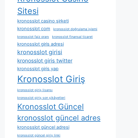
Sitesi
kronosslot casino şirketi
kronosslot com
kronosslot doğrulama i̇şlemi
kronosslot faiz oranı
kronosslot finansal ticaret
kronosslot giris adresi
kronosslot girisi
kronosslot giris twitter
kronosslot giris yap
Kronosslot Giriş
kronosslot giriş lisansı
kronosslot giriş son şikâyetleri
Kronosslot Güncel
kronosslot güncel adres
kronosslot güncel adresi
kronosslot güncel giriş linki