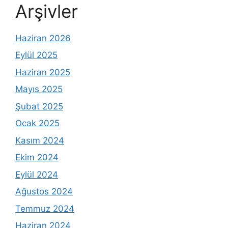
Arşivler
Haziran 2026
Eylül 2025
Haziran 2025
Mayıs 2025
Şubat 2025
Ocak 2025
Kasım 2024
Ekim 2024
Eylül 2024
Ağustos 2024
Temmuz 2024
Haziran 2024