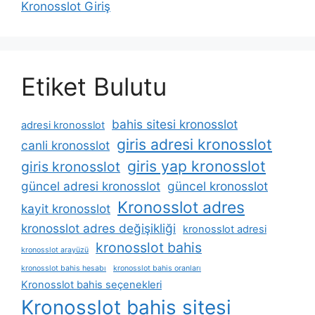
Kronosslot Giriş
Etiket Bulutu
bahis sitesi kronosslot
adresi kronosslot
giris adresi kronosslot
canli kronosslot
giris yap kronosslot
giris kronosslot
güncel adresi kronosslot
güncel kronosslot
Kronosslot adres
kayit kronosslot
kronosslot adres değişikliği
kronosslot adresi
kronosslot bahis
kronosslot arayüzü
kronosslot bahis hesabı
kronosslot bahis oranları
Kronosslot bahis seçenekleri
Kronosslot bahis sitesi