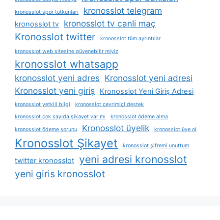
kronosslot telegram
kronosslot spor tutkunları
kronosslot tv canli maç
kronosslot tv
Kronosslot twitter
kronosslot tüm ayrıntılar
kronosslot web sitesine güvenebilir miyiz
kronosslot whatsapp
kronosslot yeni adres
Kronosslot yeni adresi
Kronosslot yeni giriş
Kronosslot Yeni Giriş Adresi
kronosslot yetkili bilgi
kronosslot çevrimiçi destek
kronosslot çok sayıda şikayet var mı
kronosslot ödeme alma
Kronosslot üyelik
kronosslot ödeme sorunu
kronosslot üye ol
Kronosslot Şikayet
kronosslot şifremi unuttum
yeni adresi kronosslot
twitter kronosslot
yeni giris kronosslot