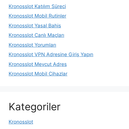
Kronosslot Katılım Süreci
Kronosslot Mobil Rutinler
Kronosslot Yasal Bahis
Kronosslot Canlı Maçları
Kronosslot Yorumları
Kronosslot VPN Adresine Giriş Yapın
Kronosslot Mevcut Adres
Kronosslot Mobil Cihazlar
Kategoriler
Kronosslot