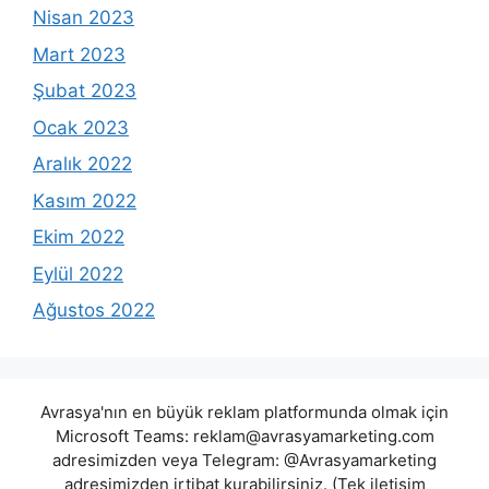
Nisan 2023
Mart 2023
Şubat 2023
Ocak 2023
Aralık 2022
Kasım 2022
Ekim 2022
Eylül 2022
Ağustos 2022
Avrasya'nın en büyük reklam platformunda olmak için
Microsoft Teams:
reklam@avrasyamarketing.com
adresimizden veya Telegram: @Avrasyamarketing
adresimizden irtibat kurabilirsiniz. (Tek iletişim