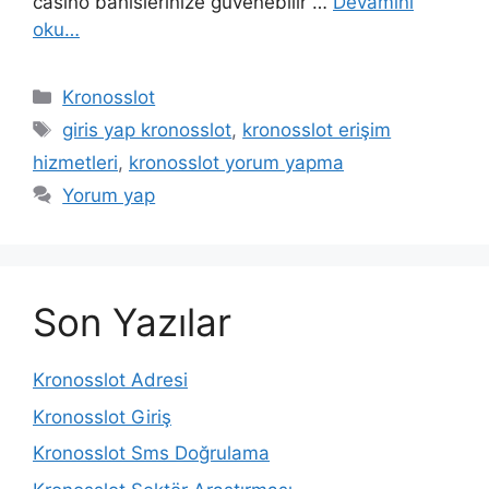
casino bahislerinize güvenebilir …
Devamını
oku…
Kategoriler
Kronosslot
Etiketler
giris yap kronosslot
,
kronosslot erişim
hizmetleri
,
kronosslot yorum yapma
Yorum yap
Son Yazılar
Kronosslot Adresi
Kronosslot Giriş
Kronosslot Sms Doğrulama