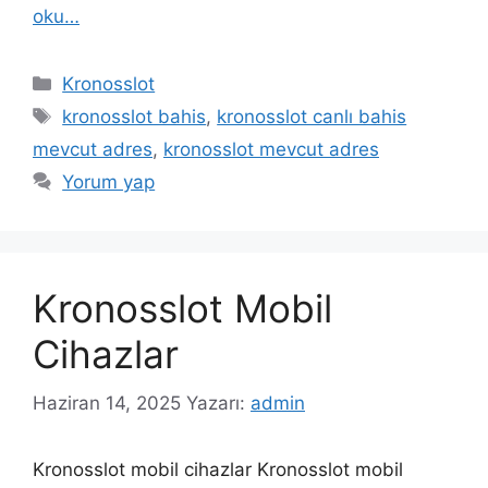
oku…
Kategoriler
Kronosslot
Etiketler
kronosslot bahis
,
kronosslot canlı bahis
mevcut adres
,
kronosslot mevcut adres
Yorum yap
Kronosslot Mobil
Cihazlar
Haziran 14, 2025
Yazarı:
admin
Kronosslot mobil cihazlar Kronosslot mobil