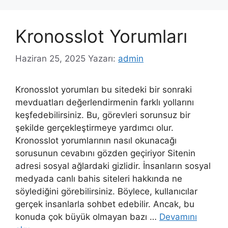
Kronosslot Yorumları
Haziran 25, 2025
Yazarı:
admin
Kronosslot yorumları bu sitedeki bir sonraki
mevduatları değerlendirmenin farklı yollarını
keşfedebilirsiniz. Bu, görevleri sorunsuz bir
şekilde gerçekleştirmeye yardımcı olur.
Kronosslot yorumlarının nasıl okunacağı
sorusunun cevabını gözden geçiriyor Sitenin
adresi sosyal ağlardaki gizlidir. İnsanların sosyal
medyada canlı bahis siteleri hakkında ne
söylediğini görebilirsiniz. Böylece, kullanıcılar
gerçek insanlarla sohbet edebilir. Ancak, bu
konuda çok büyük olmayan bazı …
Devamını