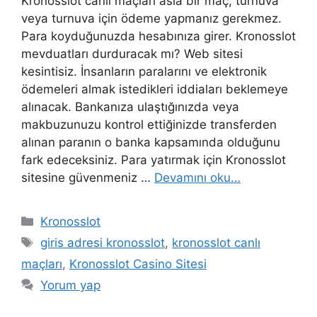
Kronosslot canlı maçları asla bir maç, turnuva
veya turnuva için ödeme yapmanız gerekmez.
Para koyduğunuzda hesabınıza girer. Kronosslot
mevduatları durduracak mı? Web sitesi
kesintisiz. İnsanların paralarını ve elektronik
ödemeleri almak istedikleri iddiaları beklemeye
alınacak. Bankanıza ulaştığınızda veya
makbuzunuzu kontrol ettiğinizde transferden
alınan paranın o banka kapsamında olduğunu
fark edeceksiniz. Para yatırmak için Kronosslot
sitesine güvenmeniz …
Devamını oku…
Kategoriler
Kronosslot
Etiketler
giris adresi kronosslot
,
kronosslot canlı
maçları
,
Kronosslot Casino Sitesi
Yorum yap