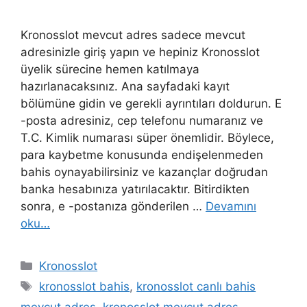
Kronosslot mevcut adres sadece mevcut
adresinizle giriş yapın ve hepiniz Kronosslot
üyelik sürecine hemen katılmaya
hazırlanacaksınız. Ana sayfadaki kayıt
bölümüne gidin ve gerekli ayrıntıları doldurun. E
-posta adresiniz, cep telefonu numaranız ve
T.C. Kimlik numarası süper önemlidir. Böylece,
para kaybetme konusunda endişelenmeden
bahis oynayabilirsiniz ve kazançlar doğrudan
banka hesabınıza yatırılacaktır. Bitirdikten
sonra, e -postanıza gönderilen …
Devamını
oku…
Kategoriler
Kronosslot
Etiketler
kronosslot bahis
,
kronosslot canlı bahis
mevcut adres
,
kronosslot mevcut adres