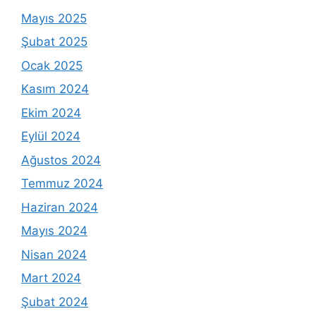
Mayıs 2025
Şubat 2025
Ocak 2025
Kasım 2024
Ekim 2024
Eylül 2024
Ağustos 2024
Temmuz 2024
Haziran 2024
Mayıs 2024
Nisan 2024
Mart 2024
Şubat 2024