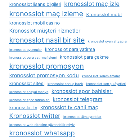
kronosslot maç izle
kronosslot lisans bilgileri
kronosslot maç izleme
Kronosslot mobil
kronosslot mobil casino
Kronosslot müşteri hizmetleri
kronosslot nasil bir site
kronosslot oyun altyapısı
kronosslot para yatirma
kronosslot oyuncular
kronosslot para çekme
kronosslot para yatırma i̇şlemi
kronosslot promosyon
kronosslot promosyon kodu
kronosslot selamlamalar
kronosslot sitesi
kronosslot sonuç bazlı
kronosslot son şikâyetleri
kronosslot spor bahisleri
kronosslot sosyal medya
kronosslot telegram
kronosslot spor tutkunları
kronosslot tv canli maç
kronosslot tv
Kronosslot twitter
kronosslot tüm ayrıntılar
kronosslot web sitesine güvenebilir miyiz
kronosslot whatsapp