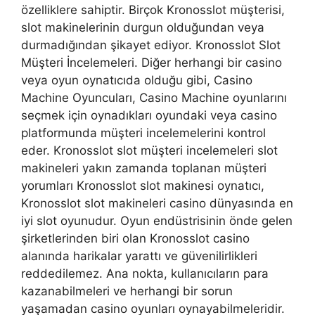
özelliklere sahiptir. Birçok Kronosslot müşterisi,
slot makinelerinin durgun olduğundan veya
durmadığından şikayet ediyor. Kronosslot Slot
Müşteri İncelemeleri. Diğer herhangi bir casino
veya oyun oynatıcıda olduğu gibi, Casino
Machine Oyuncuları, Casino Machine oyunlarını
seçmek için oynadıkları oyundaki veya casino
platformunda müşteri incelemelerini kontrol
eder. Kronosslot slot müşteri incelemeleri slot
makineleri yakın zamanda toplanan müşteri
yorumları Kronosslot slot makinesi oynatıcı,
Kronosslot slot makineleri casino dünyasında en
iyi slot oyunudur. Oyun endüstrisinin önde gelen
şirketlerinden biri olan Kronosslot casino
alanında harikalar yarattı ve güvenilirlikleri
reddedilemez. Ana nokta, kullanıcıların para
kazanabilmeleri ve herhangi bir sorun
yaşamadan casino oyunları oynayabilmeleridir.