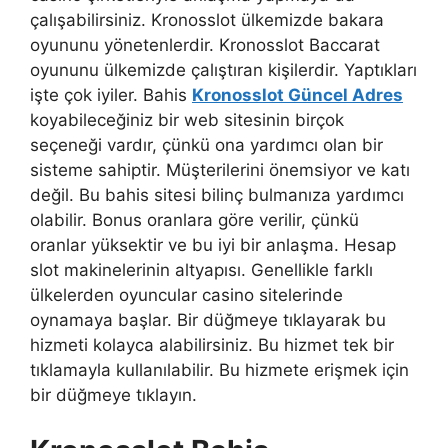
çalışabilirsiniz. Kronosslot ülkemizde bakara
oyununu yönetenlerdir. Kronosslot Baccarat
oyununu ülkemizde çalıştıran kişilerdir. Yaptıkları
işte çok iyiler. Bahis
Kronosslot Güncel Adres
koyabileceğiniz bir web sitesinin birçok
seçeneği vardır, çünkü ona yardımcı olan bir
sisteme sahiptir. Müşterilerini önemsiyor ve katı
değil. Bu bahis sitesi bilinç bulmanıza yardımcı
olabilir. Bonus oranlara göre verilir, çünkü
oranlar yüksektir ve bu iyi bir anlaşma. Hesap
slot makinelerinin altyapısı. Genellikle farklı
ülkelerden oyuncular casino sitelerinde
oynamaya başlar. Bir düğmeye tıklayarak bu
hizmeti kolayca alabilirsiniz. Bu hizmet tek bir
tıklamayla kullanılabilir. Bu hizmete erişmek için
bir düğmeye tıklayın.