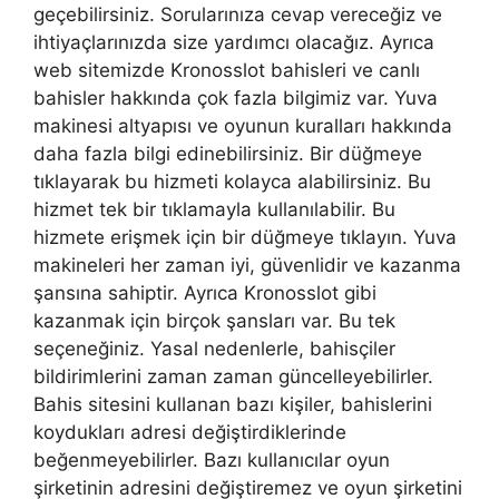
geçebilirsiniz. Sorularınıza cevap vereceğiz ve
ihtiyaçlarınızda size yardımcı olacağız. Ayrıca
web sitemizde Kronosslot bahisleri ve canlı
bahisler hakkında çok fazla bilgimiz var. Yuva
makinesi altyapısı ve oyunun kuralları hakkında
daha fazla bilgi edinebilirsiniz. Bir düğmeye
tıklayarak bu hizmeti kolayca alabilirsiniz. Bu
hizmet tek bir tıklamayla kullanılabilir. Bu
hizmete erişmek için bir düğmeye tıklayın. Yuva
makineleri her zaman iyi, güvenlidir ve kazanma
şansına sahiptir. Ayrıca Kronosslot gibi
kazanmak için birçok şansları var. Bu tek
seçeneğiniz. Yasal nedenlerle, bahisçiler
bildirimlerini zaman zaman güncelleyebilirler.
Bahis sitesini kullanan bazı kişiler, bahislerini
koydukları adresi değiştirdiklerinde
beğenmeyebilirler. Bazı kullanıcılar oyun
şirketinin adresini değiştiremez ve oyun şirketini