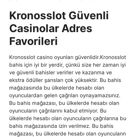
Kronosslot Güvenli
Casinolar Adres
Favorileri
Kronosslot casino oyunları güvenlidir.Kronosslot
bahis için iyi bir yerdir, çünkü size her zaman iyi
ve güvenli bahisler verirler ve kazanma ve
ekstra ödüller şansları çok yüksektir. Bu bahis
mağazasında bu ülkelerde hesabı olan
oyunculardan gelen çağrıları oynayamazsınız.
Bu bahis mağazası, bu ülkelerde hesabı olan
oyuncuların çağrılarını kabul etmiyor. Bu
ülkelerde hesabı olan oyuncuların çağrılarına bu
bahis mağazasında izin verilmez. Bu bahis
mağazası, bu ülkelerde hesabı olan oyuncuların