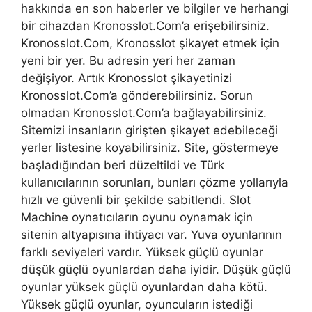
hakkında en son haberler ve bilgiler ve herhangi
bir cihazdan Kronosslot.Com’a erişebilirsiniz.
Kronosslot.Com, Kronosslot şikayet etmek için
yeni bir yer. Bu adresin yeri her zaman
değişiyor. Artık Kronosslot şikayetinizi
Kronosslot.Com’a gönderebilirsiniz. Sorun
olmadan Kronosslot.Com’a bağlayabilirsiniz.
Sitemizi insanların girişten şikayet edebileceği
yerler listesine koyabilirsiniz. Site, göstermeye
başladığından beri düzeltildi ve Türk
kullanıcılarının sorunları, bunları çözme yollarıyla
hızlı ve güvenli bir şekilde sabitlendi. Slot
Machine oynatıcıların oyunu oynamak için
sitenin altyapısına ihtiyacı var. Yuva oyunlarının
farklı seviyeleri vardır. Yüksek güçlü oyunlar
düşük güçlü oyunlardan daha iyidir. Düşük güçlü
oyunlar yüksek güçlü oyunlardan daha kötü.
Yüksek güçlü oyunlar, oyuncuların istediği