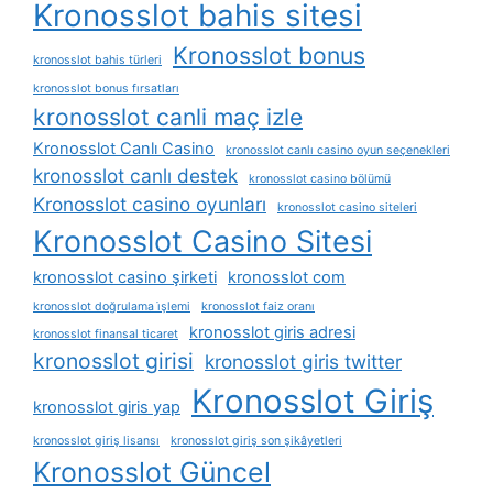
Kronosslot bahis sitesi
Kronosslot bonus
kronosslot bahis türleri
kronosslot bonus fırsatları
kronosslot canli maç izle
Kronosslot Canlı Casino
kronosslot canlı casino oyun seçenekleri
kronosslot canlı destek
kronosslot casino bölümü
Kronosslot casino oyunları
kronosslot casino siteleri
Kronosslot Casino Sitesi
kronosslot casino şirketi
kronosslot com
kronosslot doğrulama i̇şlemi
kronosslot faiz oranı
kronosslot giris adresi
kronosslot finansal ticaret
kronosslot girisi
kronosslot giris twitter
Kronosslot Giriş
kronosslot giris yap
kronosslot giriş lisansı
kronosslot giriş son şikâyetleri
Kronosslot Güncel