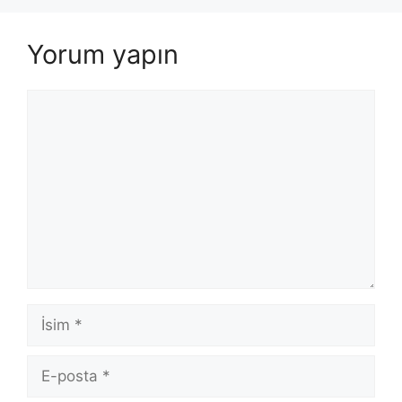
Yorum yapın
Yorum
İsim
E-
posta