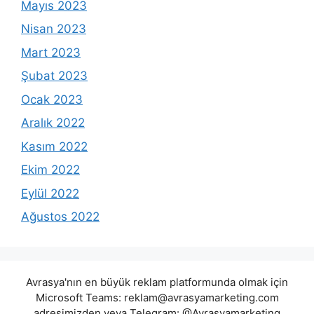
Mayıs 2023
Nisan 2023
Mart 2023
Şubat 2023
Ocak 2023
Aralık 2022
Kasım 2022
Ekim 2022
Eylül 2022
Ağustos 2022
Avrasya'nın en büyük reklam platformunda olmak için
Microsoft Teams:
reklam@avrasyamarketing.com
adresimizden veya Telegram: @Avrasyamarketing