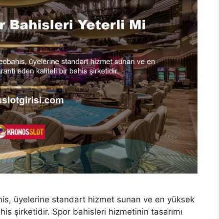
ahis, üyelerine standart hizmet sunan ve en yüksek
his şirketidir. Spor bahisleri hizmetinin tasarımı