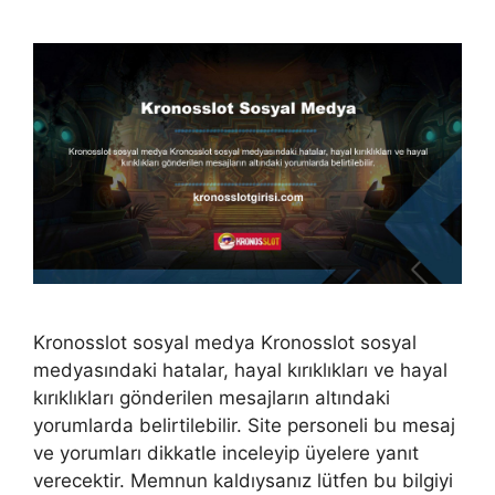
Kronosslot sosyal medya Kronosslot sosyal
medyasındaki hatalar, hayal kırıklıkları ve hayal
kırıklıkları gönderilen mesajların altındaki
yorumlarda belirtilebilir. Site personeli bu mesaj
ve yorumları dikkatle inceleyip üyelere yanıt
verecektir. Memnun kaldıysanız lütfen bu bilgiyi