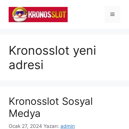
İçeriğe
atla
Menü
Kronosslot yeni
adresi
Kronosslot Sosyal
Medya
Ocak 27, 2024
Yazarı:
admin