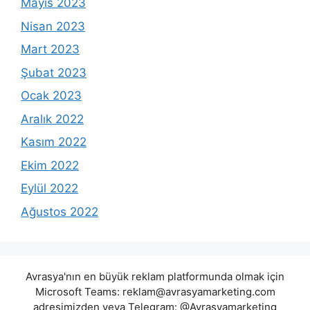
Mayıs 2023
Nisan 2023
Mart 2023
Şubat 2023
Ocak 2023
Aralık 2022
Kasım 2022
Ekim 2022
Eylül 2022
Ağustos 2022
Avrasya'nın en büyük reklam platformunda olmak için
Microsoft Teams:
reklam@avrasyamarketing.com
adresimizden veya Telegram: @Avrasyamarketing