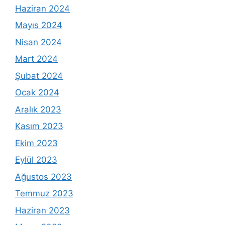
Haziran 2024
Mayıs 2024
Nisan 2024
Mart 2024
Şubat 2024
Ocak 2024
Aralık 2023
Kasım 2023
Ekim 2023
Eylül 2023
Ağustos 2023
Temmuz 2023
Haziran 2023