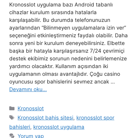
Kronosslot uygulama bazı Android tabanlı
cihazlar kurulum sırasında hatalarla
karşılaşabilir. Bu durumda telefonunuzun
ayarlarından “Bilinmeyen uygulamalara izin ver”
seçeneğini etkinleştirmeniz faydalı olabilir. Daha
sonra yeni bir kurulum deneyebilirsiniz. Elbette
başka bir hatayla karşılaşırsanız 7/24 çevrimiçi
destek ekibimiz sorunun nedenini belirlemenize
yardımcı olacaktır. Kullanım açısından iki
uygulamanın olması avantajlıdır. Çoğu casino
oyuncusu spor bahislerini sevmez ancak …
Devamını oku…
Kategoriler
Kronosslot
Etiketler
Kronosslot bahis sitesi
,
kronosslot spor
bahisleri
,
kronosslot uygulama
Yorum yap