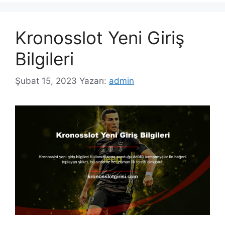
Kronosslot Yeni Giriş
Bilgileri
Şubat 15, 2023
Yazarı:
admin