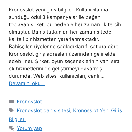
Kronosslot yeni giriş bilgileri Kullanıcılarına
sunduğu ödüllü kampanyalar ile beğeni
toplayan şirket, bu nedenle her zaman ilk tercih
olmuştur. Bahis tutkunları her zaman sitede
kaliteli bir hizmetten yararlanmaktadır.
Bahisçiler, üyelerine sağladıkları fırsatlara göre
Kronosslot giriş adresleri üzerinden gelir elde
edebilirler. Şirket, oyun seçeneklerinin yanı sıra
ek hizmetlerini de geliştirmeyi başarmış
durumda. Web sitesi kullanıcıları, canlı …
Devamını oku…
Kategoriler
Kronosslot
Etiketler
Kronosslot bahis sitesi
,
Kronosslot Yeni Giriş
Bilgileri
Yorum yap