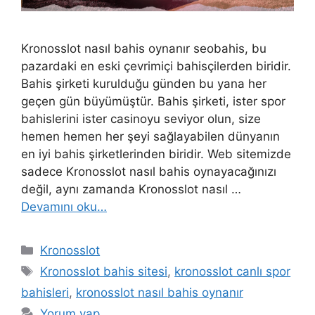
Kronosslot nasıl bahis oynanır seobahis, bu
pazardaki en eski çevrimiçi bahisçilerden biridir.
Bahis şirketi kurulduğu günden bu yana her
geçen gün büyümüştür. Bahis şirketi, ister spor
bahislerini ister casinoyu seviyor olun, size
hemen hemen her şeyi sağlayabilen dünyanın
en iyi bahis şirketlerinden biridir. Web sitemizde
sadece Kronosslot nasıl bahis oynayacağınızı
değil, aynı zamanda Kronosslot nasıl …
Devamını oku…
Kategoriler
Kronosslot
Etiketler
Kronosslot bahis sitesi
,
kronosslot canlı spor
bahisleri
,
kronosslot nasıl bahis oynanır
Yorum yap