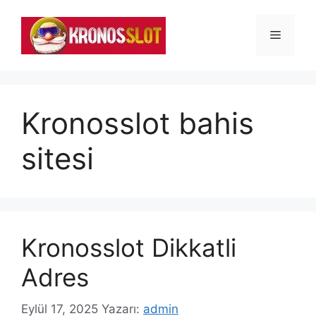
İçeriğe
atla
Menü
Kronosslot bahis
sitesi
Kronosslot Dikkatli
Adres
Eylül 17, 2025
Yazarı:
admin