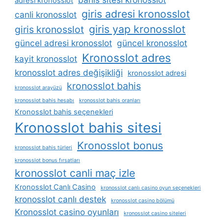
adresi kronosslot
giris adresi kronosslot
canli kronosslot
giris yap kronosslot
giris kronosslot
güncel adresi kronosslot
güncel kronosslot
Kronosslot adres
kayit kronosslot
kronosslot adres değişikliği
kronosslot adresi
kronosslot bahis
kronosslot arayüzü
kronosslot bahis hesabı
kronosslot bahis oranları
Kronosslot bahis seçenekleri
Kronosslot bahis sitesi
Kronosslot bonus
kronosslot bahis türleri
kronosslot bonus fırsatları
kronosslot canli maç izle
Kronosslot Canlı Casino
kronosslot canlı casino oyun seçenekleri
kronosslot canlı destek
kronosslot casino bölümü
Kronosslot casino oyunları
kronosslot casino siteleri