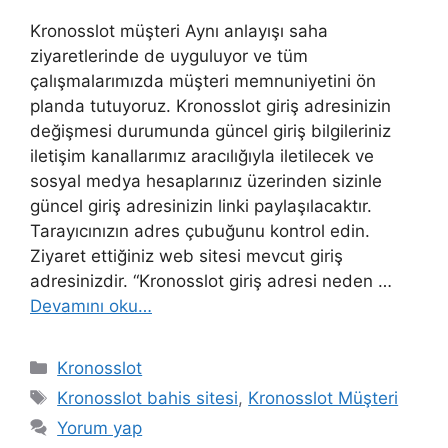
Kronosslot müşteri Aynı anlayışı saha
ziyaretlerinde de uyguluyor ve tüm
çalışmalarımızda müşteri memnuniyetini ön
planda tutuyoruz. Kronosslot giriş adresinizin
değişmesi durumunda güncel giriş bilgileriniz
iletişim kanallarımız aracılığıyla iletilecek ve
sosyal medya hesaplarınız üzerinden sizinle
güncel giriş adresinizin linki paylaşılacaktır.
Tarayıcınızın adres çubuğunu kontrol edin.
Ziyaret ettiğiniz web sitesi mevcut giriş
adresinizdir. “Kronosslot giriş adresi neden …
Devamını oku…
Kategoriler
Kronosslot
Etiketler
Kronosslot bahis sitesi
,
Kronosslot Müşteri
Yorum yap