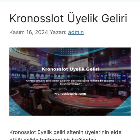
Kronosslot Üyelik Geliri
Kasım 16, 2024
Yazarı:
admin
Kronosslot üyelik geliri sitenin üyelerinin elde
ettiği gelirle herhangi bir bağlantısı