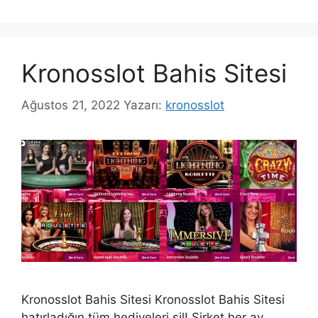
Kronosslot Bahis Sitesi
Ağustos 21, 2022
Yazarı:
kronosslot
Kronosslot Bahis Sitesi Kronosslot Bahis Sitesi
hatırladığın tüm hediyeleri sil! Şirket her ay