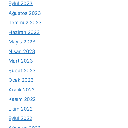
Eylül 2023
Ağustos 2023
Temmuz 2023
Haziran 2023
Mayıs 2023
Nisan 2023
Mart 2023
Şubat 2023
Ocak 2023
Aralık 2022
Kasım 2022
Ekim 2022
Eylül 2022
Ağustos 2022