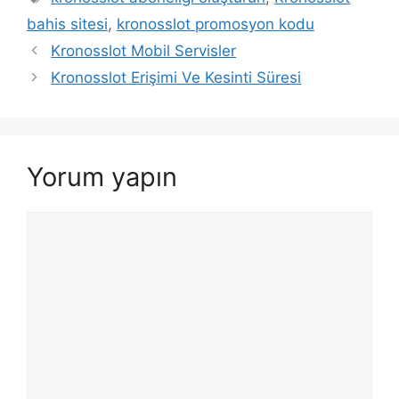
bahis sitesi
,
kronosslot promosyon kodu
Yazı
Kronosslot Mobil Servisler
dolaşımı
Kronosslot Erişimi Ve Kesinti Süresi
Yorum yapın
Yorum