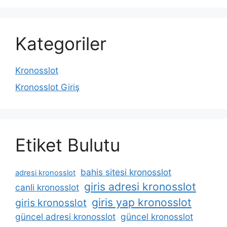
Kategoriler
Kronosslot
Kronosslot Giriş
Etiket Bulutu
bahis sitesi kronosslot
adresi kronosslot
giris adresi kronosslot
canli kronosslot
giris yap kronosslot
giris kronosslot
güncel adresi kronosslot
güncel kronosslot