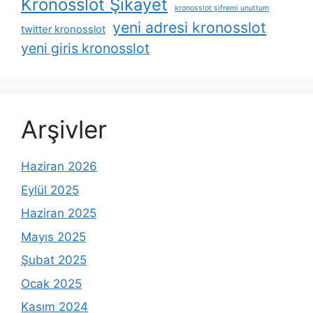
Kronosslot Şikayet
kronosslot şifremi unuttum
yeni adresi kronosslot
twitter kronosslot
yeni giris kronosslot
Arşivler
Haziran 2026
Eylül 2025
Haziran 2025
Mayıs 2025
Şubat 2025
Ocak 2025
Kasım 2024