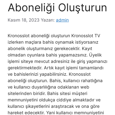
Aboneliği Oluşturun
Kasım 18, 2023
Yazarı:
admin
Kronosslot aboneliği oluşturun Kronosslot TV
izlerken maçlara bahis oynamak istiyorsanız
abonelik oluşturmanız gerekecektir. Kayıt
olmadan oyunlara bahis yapamazsınız. Üyelik
işlemi siteye mevcut adresiniz ile giriş yapmanızı
gerektirmektedir. Artık kayıt işlemi tamamlandı
ve bahislerinizi yapabilirsiniz. Kronosslot
aboneliği oluşturun. Bahis, kullanıcı rahatlığına
ve kullanıcı duyarlılığına odaklanan web
sitelerinden biridir. Bahis sitesi müşteri
memnuniyetini oldukça ciddiye almaktadır ve
kullanıcı şikayetlerini araştıracak ve ona göre
hareket edecektir. Yani kullanıcı memnuniyetini