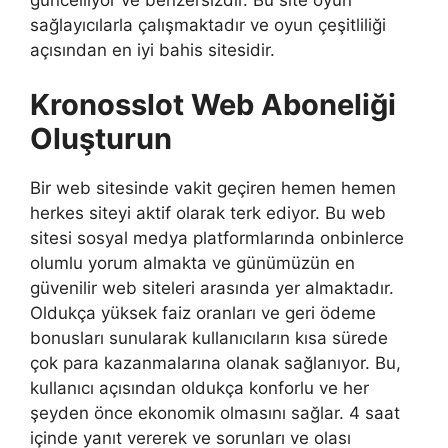
sağlayıcılarla çalışmaktadır ve oyun çeşitliliği
açısından en iyi bahis sitesidir.
Kronosslot Web Aboneliği
Oluşturun
Bir web sitesinde vakit geçiren hemen hemen
herkes siteyi aktif olarak terk ediyor. Bu web
sitesi sosyal medya platformlarında onbinlerce
olumlu yorum almakta ve günümüzün en
güvenilir web siteleri arasında yer almaktadır.
Oldukça yüksek faiz oranları ve geri ödeme
bonusları sunularak kullanıcıların kısa sürede
çok para kazanmalarına olanak sağlanıyor. Bu,
kullanıcı açısından oldukça konforlu ve her
şeyden önce ekonomik olmasını sağlar. 4 saat
içinde yanıt vererek ve sorunları ve olası