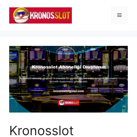
İçeriğe
atla
Menü
Kronosslot