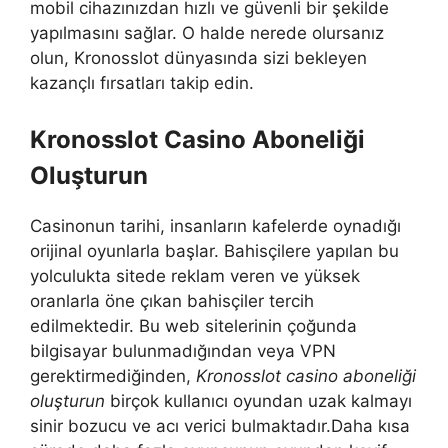
mobil cihazınızdan hızlı ve güvenli bir şekilde
yapılmasını sağlar. O halde nerede olursanız
olun, Kronosslot dünyasında sizi bekleyen
kazançlı fırsatları takip edin.
Kronosslot Casino Aboneliği
Oluşturun
Casinonun tarihi, insanların kafelerde oynadığı
orijinal oyunlarla başlar. Bahisçilere yapılan bu
yolculukta sitede reklam veren ve yüksek
oranlarla öne çıkan bahisçiler tercih
edilmektedir. Bu web sitelerinin çoğunda
bilgisayar bulunmadığından veya VPN
gerektirmediğinden,
Kronosslot casino aboneliği
oluşturun
birçok kullanıcı oyundan uzak kalmayı
sinir bozucu ve acı verici bulmaktadır.Daha kısa