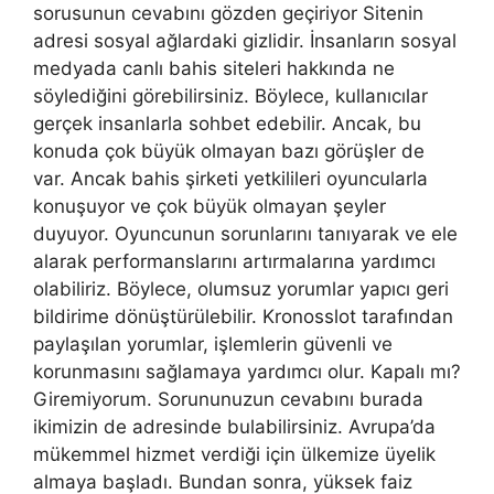
sorusunun cevabını gözden geçiriyor Sitenin
adresi sosyal ağlardaki gizlidir. İnsanların sosyal
medyada canlı bahis siteleri hakkında ne
söylediğini görebilirsiniz. Böylece, kullanıcılar
gerçek insanlarla sohbet edebilir. Ancak, bu
konuda çok büyük olmayan bazı görüşler de
var. Ancak bahis şirketi yetkilileri oyuncularla
konuşuyor ve çok büyük olmayan şeyler
duyuyor. Oyuncunun sorunlarını tanıyarak ve ele
alarak performanslarını artırmalarına yardımcı
olabiliriz. Böylece, olumsuz yorumlar yapıcı geri
bildirime dönüştürülebilir. Kronosslot tarafından
paylaşılan yorumlar, işlemlerin güvenli ve
korunmasını sağlamaya yardımcı olur. Kapalı mı?
Giremiyorum. Sorununuzun cevabını burada
ikimizin de adresinde bulabilirsiniz. Avrupa’da
mükemmel hizmet verdiği için ülkemize üyelik
almaya başladı. Bundan sonra, yüksek faiz