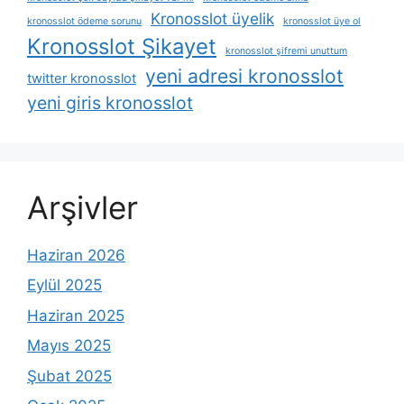
Kronosslot üyelik
kronosslot ödeme sorunu
kronosslot üye ol
Kronosslot Şikayet
kronosslot şifremi unuttum
yeni adresi kronosslot
twitter kronosslot
yeni giris kronosslot
Arşivler
Haziran 2026
Eylül 2025
Haziran 2025
Mayıs 2025
Şubat 2025