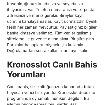
Kaydolduğunuzda adınıza ve soyadınıza
ihtiyacımız var. Telefon numaranızı ve e -posta
adresinizi vermeniz gerekir. Bireyler kayıt
ücretini karşılayamazlar. Kayıt ücretsizdir. Üyelik
fesih her zaman mevcuttur. Paylaştığınız bilgiler
başka kimseye verilmez. Tüm veriler gelişmiş
şifreleme ile güvence altına alınır. Bir şifre girin.
Parolalar hesaplara erişmek için kullanılır.
Doğrulamadan sonra kullanıcı adı aynı kalır.
Kronosslot Canlı Bahis
Yorumları
Canlı bahis, sizi koltuğunuzun kenarında tutan
heyecan verici bir oyundur.Kronosslot depozito
programında oynamak mümkün değildir. Bu
işlemin birçok varyasyonu vardır. Bazı