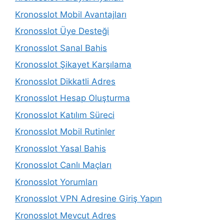
Kronosslot Mobil Avantajları
Kronosslot Üye Desteği
Kronosslot Sanal Bahis
Kronosslot Şikayet Karşılama
Kronosslot Dikkatli Adres
Kronosslot Hesap Oluşturma
Kronosslot Katılım Süreci
Kronosslot Mobil Rutinler
Kronosslot Yasal Bahis
Kronosslot Canlı Maçları
Kronosslot Yorumları
Kronosslot VPN Adresine Giriş Yapın
Kronosslot Mevcut Adres