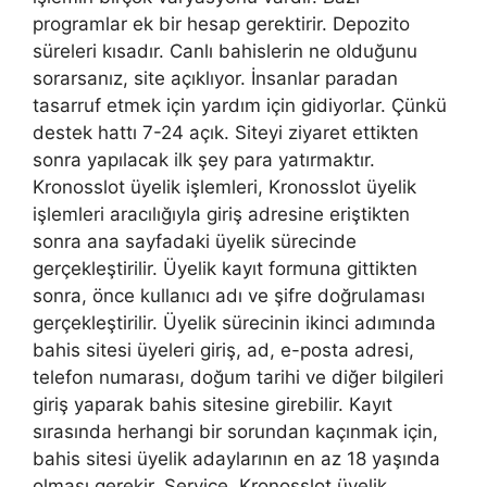
programlar ek bir hesap gerektirir. Depozito
süreleri kısadır. Canlı bahislerin ne olduğunu
sorarsanız, site açıklıyor. İnsanlar paradan
tasarruf etmek için yardım için gidiyorlar. Çünkü
destek hattı 7-24 açık. Siteyi ziyaret ettikten
sonra yapılacak ilk şey para yatırmaktır.
Kronosslot üyelik işlemleri, Kronosslot üyelik
işlemleri aracılığıyla giriş adresine eriştikten
sonra ana sayfadaki üyelik sürecinde
gerçekleştirilir. Üyelik kayıt formuna gittikten
sonra, önce kullanıcı adı ve şifre doğrulaması
gerçekleştirilir. Üyelik sürecinin ikinci adımında
bahis sitesi üyeleri giriş, ad, e-posta adresi,
telefon numarası, doğum tarihi ve diğer bilgileri
giriş yaparak bahis sitesine girebilir. Kayıt
sırasında herhangi bir sorundan kaçınmak için,
bahis sitesi üyelik adaylarının en az 18 yaşında
olması gerekir. Service, Kronosslot üyelik