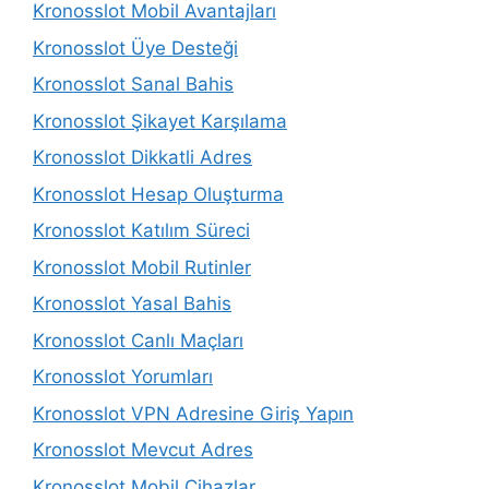
Kronosslot Mobil Avantajları
Kronosslot Üye Desteği
Kronosslot Sanal Bahis
Kronosslot Şikayet Karşılama
Kronosslot Dikkatli Adres
Kronosslot Hesap Oluşturma
Kronosslot Katılım Süreci
Kronosslot Mobil Rutinler
Kronosslot Yasal Bahis
Kronosslot Canlı Maçları
Kronosslot Yorumları
Kronosslot VPN Adresine Giriş Yapın
Kronosslot Mevcut Adres
Kronosslot Mobil Cihazlar