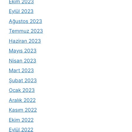
Ekim 2023
Eylül 2023
Ağustos 2023
Temmuz 2023
Haziran 2023
Mayıs 2023
Nisan 2023
Mart 2023
Şubat 2023
Ocak 2023
Aralık 2022
Kasım 2022
Ekim 2022
Eylül 2022