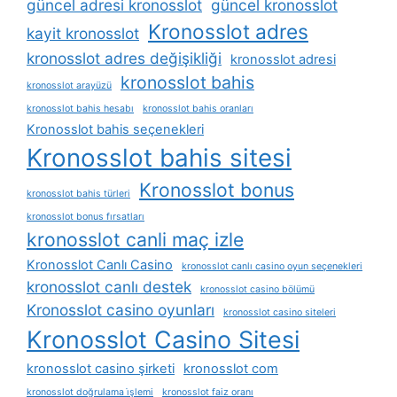
güncel adresi kronosslot
güncel kronosslot
Kronosslot adres
kayit kronosslot
kronosslot adres değişikliği
kronosslot adresi
kronosslot bahis
kronosslot arayüzü
kronosslot bahis hesabı
kronosslot bahis oranları
Kronosslot bahis seçenekleri
Kronosslot bahis sitesi
Kronosslot bonus
kronosslot bahis türleri
kronosslot bonus fırsatları
kronosslot canli maç izle
Kronosslot Canlı Casino
kronosslot canlı casino oyun seçenekleri
kronosslot canlı destek
kronosslot casino bölümü
Kronosslot casino oyunları
kronosslot casino siteleri
Kronosslot Casino Sitesi
kronosslot casino şirketi
kronosslot com
kronosslot doğrulama i̇şlemi
kronosslot faiz oranı