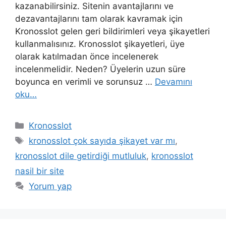
kazanabilirsiniz. Sitenin avantajlarını ve
dezavantajlarını tam olarak kavramak için
Kronosslot gelen geri bildirimleri veya şikayetleri
kullanmalısınız. Kronosslot şikayetleri, üye
olarak katılmadan önce incelenerek
incelenmelidir. Neden? Üyelerin uzun süre
boyunca en verimli ve sorunsuz …
Devamını
oku…
Kategoriler
Kronosslot
Etiketler
kronosslot çok sayıda şikayet var mı
,
kronosslot dile getirdiği mutluluk
,
kronosslot
nasil bir site
Yorum yap