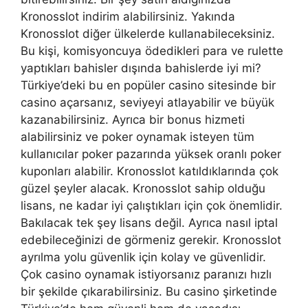
Kronosslot indirim alabilirsiniz. Yakında
Kronosslot diğer ülkelerde kullanabileceksiniz.
Bu kişi, komisyoncuya ödedikleri para ve rulette
yaptıkları bahisler dışında bahislerde iyi mi?
Türkiye’deki bu en popüler casino sitesinde bir
casino açarsanız, seviyeyi atlayabilir ve büyük
kazanabilirsiniz. Ayrıca bir bonus hizmeti
alabilirsiniz ve poker oynamak isteyen tüm
kullanıcılar poker pazarında yüksek oranlı poker
kuponları alabilir. Kronosslot katıldıklarında çok
güzel şeyler alacak. Kronosslot sahip olduğu
lisans, ne kadar iyi çalıştıkları için çok önemlidir.
Bakılacak tek şey lisans değil. Ayrıca nasıl iptal
edebileceğinizi de görmeniz gerekir. Kronosslot
ayrılma yolu güvenlik için kolay ve güvenlidir.
Çok casino oynamak istiyorsanız paranızı hızlı
bir şekilde çıkarabilirsiniz. Bu casino şirketinde