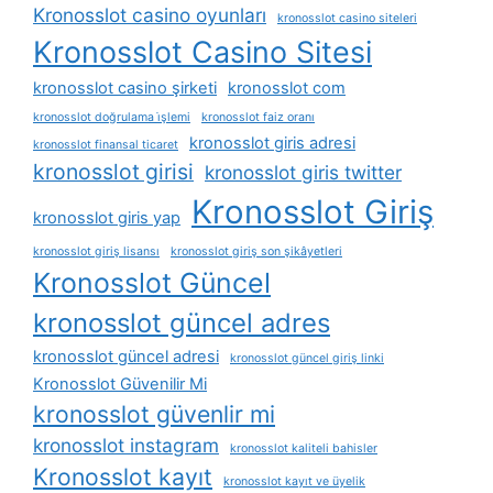
Kronosslot casino oyunları
kronosslot casino siteleri
Kronosslot Casino Sitesi
kronosslot casino şirketi
kronosslot com
kronosslot doğrulama i̇şlemi
kronosslot faiz oranı
kronosslot giris adresi
kronosslot finansal ticaret
kronosslot girisi
kronosslot giris twitter
Kronosslot Giriş
kronosslot giris yap
kronosslot giriş lisansı
kronosslot giriş son şikâyetleri
Kronosslot Güncel
kronosslot güncel adres
kronosslot güncel adresi
kronosslot güncel giriş linki
Kronosslot Güvenilir Mi
kronosslot güvenlir mi
kronosslot instagram
kronosslot kaliteli bahisler
Kronosslot kayıt
kronosslot kayıt ve üyelik