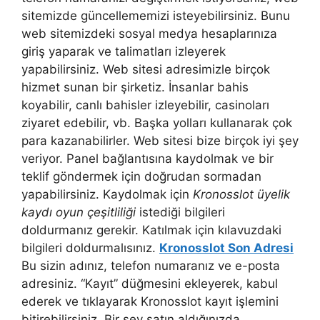
sitemizde güncellememizi isteyebilirsiniz. Bunu
web sitemizdeki sosyal medya hesaplarınıza
giriş yaparak ve talimatları izleyerek
yapabilirsiniz. Web sitesi adresimizle birçok
hizmet sunan bir şirketiz. İnsanlar bahis
koyabilir, canlı bahisler izleyebilir, casinoları
ziyaret edebilir, vb. Başka yolları kullanarak çok
para kazanabilirler. Web sitesi bize birçok iyi şey
veriyor. Panel bağlantısına kaydolmak ve bir
teklif göndermek için doğrudan sormadan
yapabilirsiniz. Kaydolmak için
Kronosslot üyelik
kaydı oyun çeşitliliği
istediği bilgileri
doldurmanız gerekir. Katılmak için kılavuzdaki
bilgileri doldurmalısınız.
Kronosslot Son Adresi
Bu sizin adınız, telefon numaranız ve e-posta
adresiniz. “Kayıt” düğmesini ekleyerek, kabul
ederek ve tıklayarak Kronosslot kayıt işlemini
bitirebilirsiniz. Bir şey satın aldığınızda