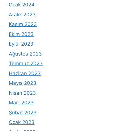
Ocak 2024
Aralık 2023
Kasım 2023
Ekim 2023
Eylül 2023
Ağustos 2023
Temmuz 2023
Haziran 2023
Mayıs 2023
Nisan 2023
Mart 2023
Şubat 2023
Ocak 2023