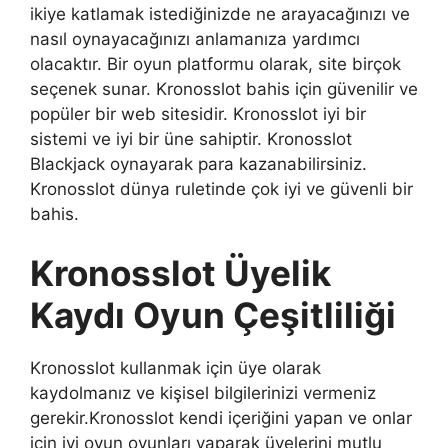
ikiye katlamak istediğinizde ne arayacağınızı ve
nasıl oynayacağınızı anlamanıza yardımcı
olacaktır. Bir oyun platformu olarak, site birçok
seçenek sunar. Kronosslot bahis için güvenilir ve
popüler bir web sitesidir. Kronosslot iyi bir
sistemi ve iyi bir üne sahiptir. Kronosslot
Blackjack oynayarak para kazanabilirsiniz.
Kronosslot dünya ruletinde çok iyi ve güvenli bir
bahis.
Kronosslot Üyelik
Kaydı Oyun Çeşitliliği
Kronosslot kullanmak için üye olarak
kaydolmanız ve kişisel bilgilerinizi vermeniz
gerekir.Kronosslot kendi içeriğini yapan ve onlar
için iyi oyun oyunları yaparak üyelerini mutlu