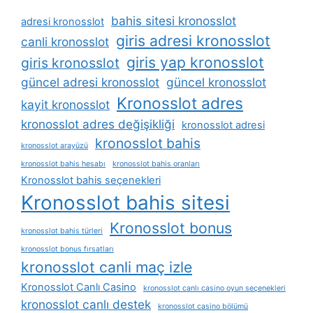
bahis sitesi kronosslot
adresi kronosslot
giris adresi kronosslot
canli kronosslot
giris yap kronosslot
giris kronosslot
güncel adresi kronosslot
güncel kronosslot
Kronosslot adres
kayit kronosslot
kronosslot adres değişikliği
kronosslot adresi
kronosslot bahis
kronosslot arayüzü
kronosslot bahis hesabı
kronosslot bahis oranları
Kronosslot bahis seçenekleri
Kronosslot bahis sitesi
Kronosslot bonus
kronosslot bahis türleri
kronosslot bonus fırsatları
kronosslot canli maç izle
Kronosslot Canlı Casino
kronosslot canlı casino oyun seçenekleri
kronosslot canlı destek
kronosslot casino bölümü