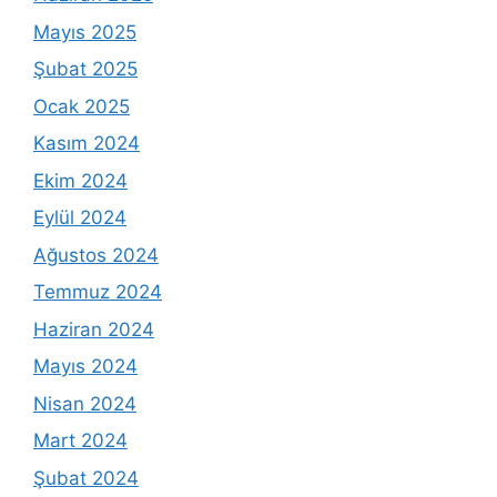
Mayıs 2025
Şubat 2025
Ocak 2025
Kasım 2024
Ekim 2024
Eylül 2024
Ağustos 2024
Temmuz 2024
Haziran 2024
Mayıs 2024
Nisan 2024
Mart 2024
Şubat 2024