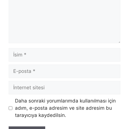
İsim
E-
posta
İnternet
sitesi
Daha sonraki yorumlarımda kullanılması için
adım, e-posta adresim ve site adresim bu
tarayıcıya kaydedilsin.