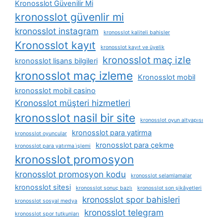
Kronosslot Güvenilir Mi
kronosslot güvenlir mi
kronosslot instagram
kronosslot kaliteli bahisler
Kronosslot kayıt
kronosslot kayıt ve üyelik
kronosslot maç izle
kronosslot lisans bilgileri
kronosslot maç izleme
Kronosslot mobil
kronosslot mobil casino
Kronosslot müşteri hizmetleri
kronosslot nasil bir site
kronosslot oyun altyapısı
kronosslot para yatirma
kronosslot oyuncular
kronosslot para çekme
kronosslot para yatırma i̇şlemi
kronosslot promosyon
kronosslot promosyon kodu
kronosslot selamlamalar
kronosslot sitesi
kronosslot sonuç bazlı
kronosslot son şikâyetleri
kronosslot spor bahisleri
kronosslot sosyal medya
kronosslot telegram
kronosslot spor tutkunları