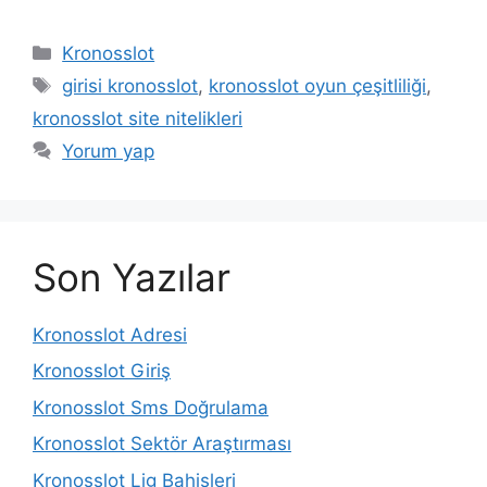
Kategoriler
Kronosslot
Etiketler
girisi kronosslot
,
kronosslot oyun çeşitliliği
,
kronosslot site nitelikleri
Yorum yap
Son Yazılar
Kronosslot Adresi
Kronosslot Giriş
Kronosslot Sms Doğrulama
Kronosslot Sektör Araştırması
Kronosslot Lig Bahisleri