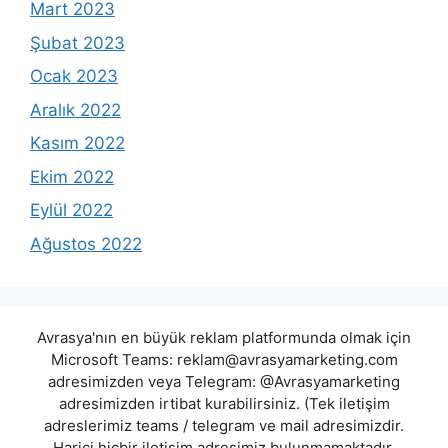
Mart 2023
Şubat 2023
Ocak 2023
Aralık 2022
Kasım 2022
Ekim 2022
Eylül 2022
Ağustos 2022
Avrasya'nın en büyük reklam platformunda olmak için
Microsoft Teams:
reklam@avrasyamarketing.com
adresimizden veya Telegram: @Avrasyamarketing
adresimizden irtibat kurabilirsiniz. (Tek iletişim
adreslerimiz teams / telegram ve mail adresimizdir.
Harici hiçbir iletişim adresimiz bulunmamaktadır.