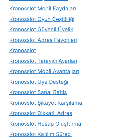
Kronosslot Mobil Faydaları
Kronosslot Oyun Çeşitliliği
Kronosslot Güvenli Üyelik
Kronosslot Adres Favorileri
Kronosslot
Kronosslot Tarayıcı Ayarları
Kronosslot Mobil Avantajları
Kronosslot Üye Desteği
Kronosslot Sanal Bahis
Kronosslot Şikayet Karşılama
Kronosslot Dikkatli Adres
Kronosslot Hesap Oluşturma
Kronosslot Katılım Süreci