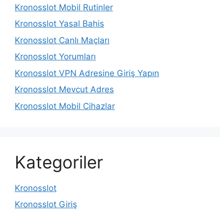
Kronosslot Mobil Rutinler
Kronosslot Yasal Bahis
Kronosslot Canlı Maçları
Kronosslot Yorumları
Kronosslot VPN Adresine Giriş Yapın
Kronosslot Mevcut Adres
Kronosslot Mobil Cihazlar
Kategoriler
Kronosslot
Kronosslot Giriş