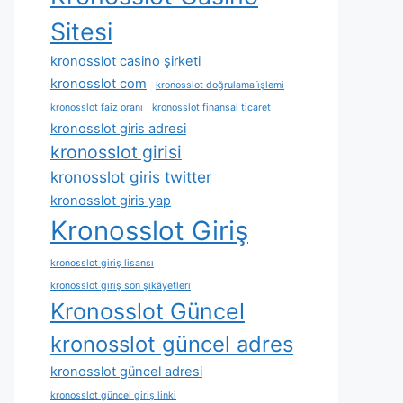
Sitesi
kronosslot casino şirketi
kronosslot com
kronosslot doğrulama i̇şlemi
kronosslot faiz oranı
kronosslot finansal ticaret
kronosslot giris adresi
kronosslot girisi
kronosslot giris twitter
kronosslot giris yap
Kronosslot Giriş
kronosslot giriş lisansı
kronosslot giriş son şikâyetleri
Kronosslot Güncel
kronosslot güncel adres
kronosslot güncel adresi
kronosslot güncel giriş linki