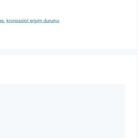
es
,
kronosslot erişim durumu