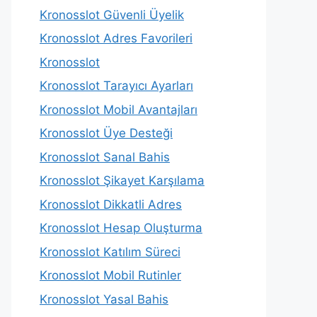
Kronosslot Güvenli Üyelik
Kronosslot Adres Favorileri
Kronosslot
Kronosslot Tarayıcı Ayarları
Kronosslot Mobil Avantajları
Kronosslot Üye Desteği
Kronosslot Sanal Bahis
Kronosslot Şikayet Karşılama
Kronosslot Dikkatli Adres
Kronosslot Hesap Oluşturma
Kronosslot Katılım Süreci
Kronosslot Mobil Rutinler
Kronosslot Yasal Bahis