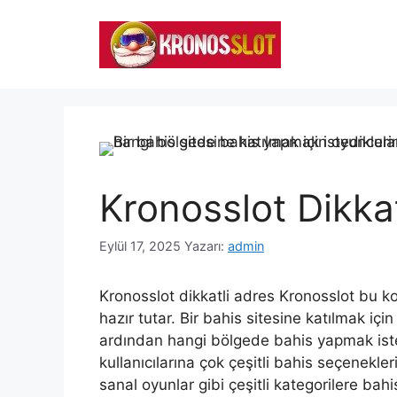
İçeriğe
atla
Kronosslot Dikka
Eylül 17, 2025
Yazarı:
admin
Kronosslot dikkatli adres Kronosslot bu k
hazır tutar. Bir bahis sitesine katılmak için
ardından hangi bölgede bahis yapmak isted
kullanıcılarına çok çeşitli bahis seçenekler
sanal oyunlar gibi çeşitli kategorilere bahi