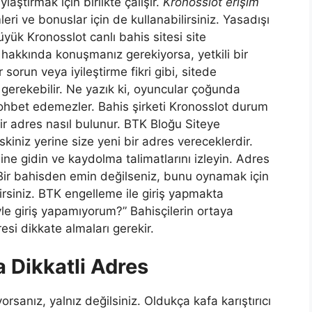
ylaştırmak için birlikte çalışır.
Kronosslot erişim
ri ve bonuslar için de kullanabilirsiniz. Yasadışı
yük Kronosslot canlı bahis sitesi site
iz hakkında konuşmanız gerekiyorsa, yetkili bir
r sorun veya iyileştirme fikri gibi, sitede
erekebilir. Ne yazık ki, oyuncular çoğunda
 sohbet edemezler. Bahis şirketi Kronosslot durum
bir adres nasıl bulunur. BTK Bloğu Siteye
kiniz yerine size yeni bir adres vereceklerdir.
ine gidin ve kaydolma talimatlarını izleyin. Adres
. Bir bahisden emin değilseniz, bunu oynamak için
lirsiniz. BTK engelleme ile giriş yapmakta
e giriş yapamıyorum?” Bahisçilerin ortaya
esi dikkate almaları gerekir.
 Dikkatli Adres
rsanız, yalnız değilsiniz. Oldukça kafa karıştırıcı