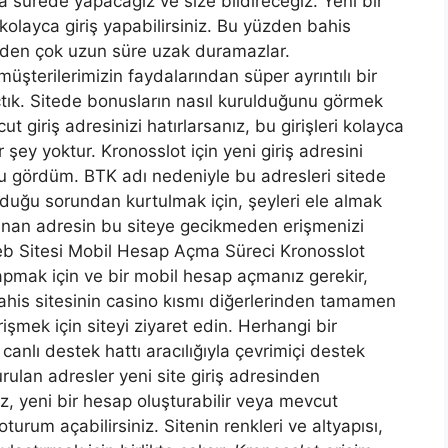
sürede yapacağız ve size bildireceğiz. Yeni bir
 kolayca giriş yapabilirsiniz. Bu yüzden bahis
nden çok uzun süre uzak duramazlar.
üşterilerimizin faydalarından süper ayrıntılı bir
açtık. Sitede bonusların nasıl kurulduğunu görmek
t giriş adresinizi hatırlarsanız, bu girişleri kolayca
 şey yoktur. Kronosslot için yeni giriş adresini
nu gördüm. BTK adı nedeniyle bu adresleri sitede
duğu sorundan kurtulmak için, şeyleri ele almak
mlanan adresin bu siteye gecikmeden erişmenizi
eb Sitesi Mobil Hesap Açma Süreci Kronosslot
pmak için ve bir mobil hesap açmanız gerekir,
bahis sitesinin casino kısmı diğerlerinden tamamen
işmek için siteyi ziyaret edin. Herhangi bir
canlı destek hattı aracılığıyla çevrimiçi destek
urulan adresler yeni site giriş adresinden
ız, yeni bir hesap oluşturabilir veya mevcut
oturum açabilirsiniz. Sitenin renkleri ve altyapısı,