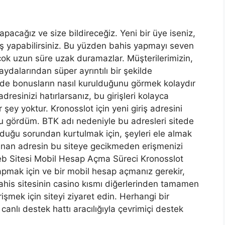
acağız ve size bildireceğiz. Yeni bir üye iseniz,
iriş yapabilirsiniz. Bu yüzden bahis yapmayı seven
ok uzun süre uzak duramazlar. Müşterilerimizin,
ydalarından süper ayrıntılı bir şekilde
itede bonusların nasıl kurulduğunu görmek kolaydır
dresinizi hatırlarsanız, bu girişleri kolayca
 şey yoktur. Kronosslot için yeni giriş adresini
nu gördüm. BTK adı nedeniyle bu adresleri sitede
duğu sorundan kurtulmak için, şeyleri ele almak
mlanan adresin bu siteye gecikmeden erişmenizi
eb Sitesi Mobil Hesap Açma Süreci Kronosslot
pmak için ve bir mobil hesap açmanız gerekir,
bahis sitesinin casino kısmı diğerlerinden tamamen
işmek için siteyi ziyaret edin. Herhangi bir
canlı destek hattı aracılığıyla çevrimiçi destek