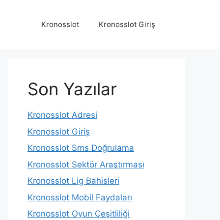
Kronosslot
Kronosslot Giriş
Son Yazılar
Kronosslot Adresi
Kronosslot Giriş
Kronosslot Sms Doğrulama
Kronosslot Sektör Araştırması
Kronosslot Lig Bahisleri
Kronosslot Mobil Faydaları
Kronosslot Oyun Çeşitliliği