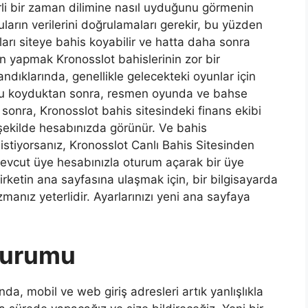
irli bir zaman dilimine nasıl uyduğunu görmenin
arın verilerini doğrulamaları gerekir, bu yüzden
cıları siteye bahis koyabilir ve hatta daha sonra
on yapmak Kronosslot bahislerinin zor bir
ndıklarında, genellikle gelecekteki oyunlar için
ponu koyduktan sonra, resmen oyunda ve bahse
 sonra, Kronosslot bahis sitesindeki finans ekibi
r şekilde hesabınızda görünür. Ve bahis
istiyorsanız, Kronosslot Canlı Bahis Sitesinden
evcut üye hesabınızla oturum açarak bir üye
şirketin ana sayfasına ulaşmak için, bir bilgisayarda
manız yeterlidir. Ayarlarınızı yeni ana sayfaya
Durumu
da, mobil ve web giriş adresleri artık yanlışlıkla