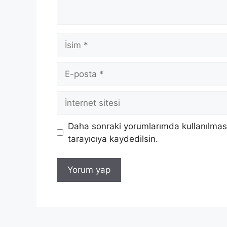
İsim
E-
posta
İnternet
sitesi
Daha sonraki yorumlarımda kullanılması
tarayıcıya kaydedilsin.