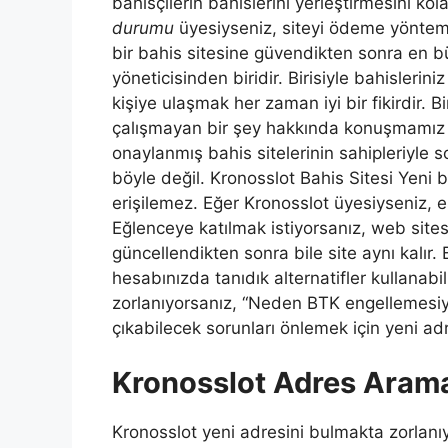
bahisçilerin bahislerini yerleştirmesini kola
durumu
üyesiyseniz, siteyi ödeme yöntemle
bir bahis sitesine güvendikten sonra en bü
yöneticisinden biridir. Birisiyle bahislerin
kişiye ulaşmak her zaman iyi bir fikirdir. Bi
çalışmayan bir şey hakkında konuşmamız g
onaylanmış bahis sitelerinin sahipleriyle
böyle değil. Kronosslot Bahis Sitesi Yeni 
erişilemez. Eğer Kronosslot üyesiyseniz, es
Eğlenceye katılmak istiyorsanız, web sites
güncellendikten sonra bile site aynı kalır
hesabınızda tanıdık alternatifler kullanabi
zorlanıyorsanız, “Neden BTK engellemesiyl
çıkabilecek sorunları önlemek için yeni adr
Kronosslot Adres Arama
Kronosslot yeni adresini bulmakta zorlanıyo