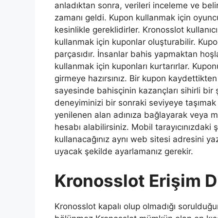
anladıktan sonra, verileri inceleme ve bel
zamanı geldi. Kupon kullanmak için oyuncul
kesinlikle gereklidirler. Kronosslot kullanı
kullanmak için kuponlar oluşturabilir. Kup
parçasıdır. İnsanlar bahis yapmaktan hoşla
kullanmak için kuponları kurtarırlar. Ku
girmeye hazırsınız. Bir kupon kaydettikten
sayesinde bahisçinin kazançları sihirli bi
deneyiminizi bir sonraki seviyeye taşımak 
yenilenen alan adınıza bağlayarak veya m
hesabı alabilirsiniz. Mobil tarayıcınızdaki 
kullanacağınız aynı web sitesi adresini yaz
uyacak şekilde ayarlamanız gerekir.
Kronosslot Erişim 
Kronosslot kapalı olup olmadığı sorulduğun