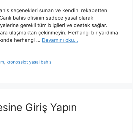
bahis seçenekleri sunan ve kendini rekabetten
r. Canlı bahis ofisinin sadece yasal olarak
elerine gerekli tüm bilgileri ve destek sağlar.
nlara ulaşmaktan çekinmeyin. Herhangi bir yardıma
akkında herhangi …
Devamını oku…
am
,
kronosslot yasal bahis
sine Giriş Yapın