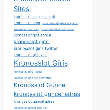
Sitesi
kronosslot casino şirketi
kronosslot com
kronosslot doğrulama i̇şlemi
kronosslot faiz oranı
kronosslot finansal ticaret
kronosslot giris adresi
kronosslot girisi
kronosslot giris twitter
kronosslot giris yap
Kronosslot Giriş
kronosslot giriş lisansı
kronosslot giriş son şikâyetleri
Kronosslot Güncel
kronosslot güncel adres
kronosslot güncel adresi
kronosslot güncel giriş linki