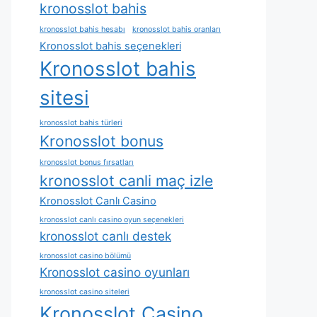
kronosslot bahis
kronosslot bahis hesabı
kronosslot bahis oranları
Kronosslot bahis seçenekleri
Kronosslot bahis
sitesi
kronosslot bahis türleri
Kronosslot bonus
kronosslot bonus fırsatları
kronosslot canli maç izle
Kronosslot Canlı Casino
kronosslot canlı casino oyun seçenekleri
kronosslot canlı destek
kronosslot casino bölümü
Kronosslot casino oyunları
kronosslot casino siteleri
Kronosslot Casino