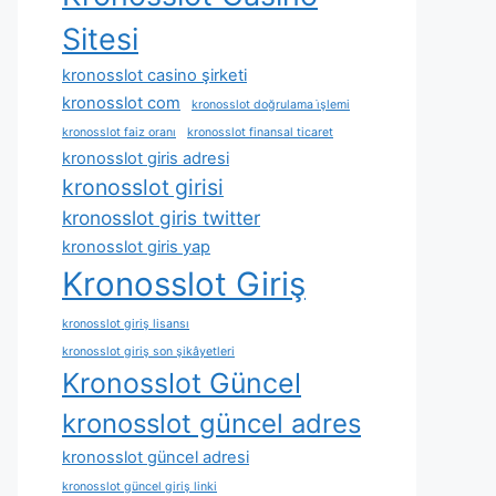
Sitesi
kronosslot casino şirketi
kronosslot com
kronosslot doğrulama i̇şlemi
kronosslot faiz oranı
kronosslot finansal ticaret
kronosslot giris adresi
kronosslot girisi
kronosslot giris twitter
kronosslot giris yap
Kronosslot Giriş
kronosslot giriş lisansı
kronosslot giriş son şikâyetleri
Kronosslot Güncel
kronosslot güncel adres
kronosslot güncel adresi
kronosslot güncel giriş linki