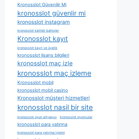
Kronosslot Güvenilir Mi
kronosslot güvenlir mi
kronosslot instagram
kronosslot kaliteli bahisler
Kronosslot kayıt
kronosslot kayıt ve üyelik
kronosslot lisans bilgileri
kronosslot maç izle
kronosslot maç izleme
Kronosslot mobil
kronosslot mobil casino
Kronosslot müşteri hizmetleri
kronosslot nasil bir site
kronosslot oyun altyapısı
kronosslot oyuncular
kronosslot para yatirma
kronosslot para yatırma i̇şlemi