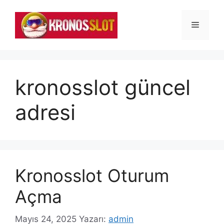
İçeriğe
atla
Menü
kronosslot güncel
adresi
Kronosslot Oturum
Açma
Mayıs 24, 2025
Yazarı:
admin