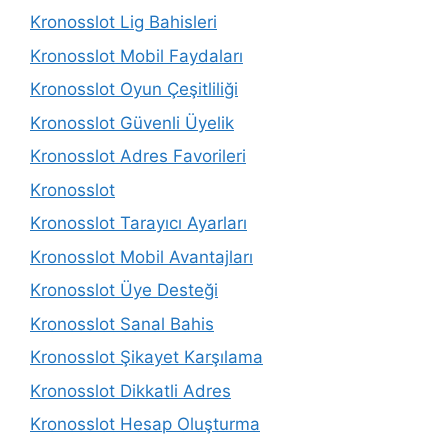
Kronosslot Lig Bahisleri
Kronosslot Mobil Faydaları
Kronosslot Oyun Çeşitliliği
Kronosslot Güvenli Üyelik
Kronosslot Adres Favorileri
Kronosslot
Kronosslot Tarayıcı Ayarları
Kronosslot Mobil Avantajları
Kronosslot Üye Desteği
Kronosslot Sanal Bahis
Kronosslot Şikayet Karşılama
Kronosslot Dikkatli Adres
Kronosslot Hesap Oluşturma