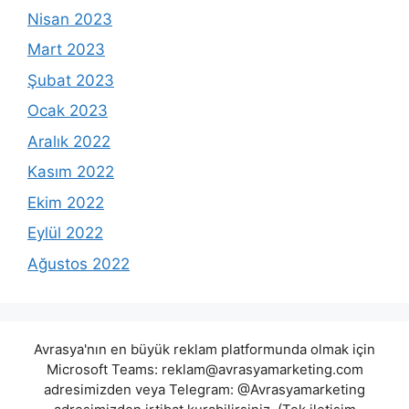
Nisan 2023
Mart 2023
Şubat 2023
Ocak 2023
Aralık 2022
Kasım 2022
Ekim 2022
Eylül 2022
Ağustos 2022
Avrasya'nın en büyük reklam platformunda olmak için
Microsoft Teams:
reklam@avrasyamarketing.com
adresimizden veya Telegram: @Avrasyamarketing