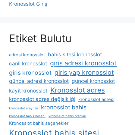
Kronosslot Giriş
Etiket Bulutu
bahis sitesi kronosslot
adresi kronosslot
giris adresi kronosslot
canli kronosslot
giris yap kronosslot
giris kronosslot
güncel adresi kronosslot
güncel kronosslot
Kronosslot adres
kayit kronosslot
kronosslot adres değişikliği
kronosslot adresi
kronosslot bahis
kronosslot arayüzü
kronosslot bahis hesabı
kronosslot bahis oranları
Kronosslot bahis seçenekleri
Kronosslot bahis sitesi