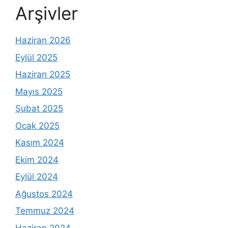
Arşivler
Haziran 2026
Eylül 2025
Haziran 2025
Mayıs 2025
Şubat 2025
Ocak 2025
Kasım 2024
Ekim 2024
Eylül 2024
Ağustos 2024
Temmuz 2024
Haziran 2024