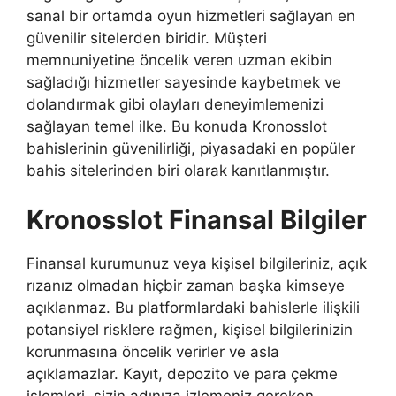
sanal bir ortamda oyun hizmetleri sağlayan en
güvenilir sitelerden biridir. Müşteri
memnuniyetine öncelik veren uzman ekibin
sağladığı hizmetler sayesinde kaybetmek ve
dolandırmak gibi olayları deneyimlemenizi
sağlayan temel ilke. Bu konuda Kronosslot
bahislerinin güvenilirliği, piyasadaki en popüler
bahis sitelerinden biri olarak kanıtlanmıştır.
Kronosslot Finansal Bilgiler
Finansal kurumunuz veya kişisel bilgileriniz, açık
rızanız olmadan hiçbir zaman başka kimseye
açıklanmaz. Bu platformlardaki bahislerle ilişkili
potansiyel risklere rağmen, kişisel bilgilerinizin
korunmasına öncelik verirler ve asla
açıklamazlar. Kayıt, depozito ve para çekme
işlemleri, sizin adınıza izlemeniz gereken