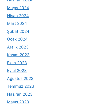
Mayıs 2024
Nisan 2024
Mart 2024
Şubat 2024
Ocak 2024
Aralık 2023
Kasım 2023
Ekim 2023
Eylül 2023
Ağustos 2023
Temmuz 2023
Haziran 2023
Mayıs 2023