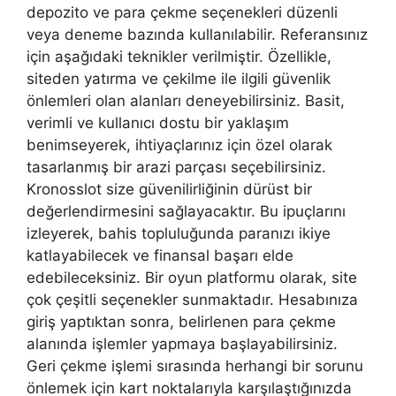
depozito ve para çekme seçenekleri düzenli
veya deneme bazında kullanılabilir. Referansınız
için aşağıdaki teknikler verilmiştir. Özellikle,
siteden yatırma ve çekilme ile ilgili güvenlik
önlemleri olan alanları deneyebilirsiniz. Basit,
verimli ve kullanıcı dostu bir yaklaşım
benimseyerek, ihtiyaçlarınız için özel olarak
tasarlanmış bir arazi parçası seçebilirsiniz.
Kronosslot size güvenilirliğinin dürüst bir
değerlendirmesini sağlayacaktır. Bu ipuçlarını
izleyerek, bahis topluluğunda paranızı ikiye
katlayabilecek ve finansal başarı elde
edebileceksiniz. Bir oyun platformu olarak, site
çok çeşitli seçenekler sunmaktadır. Hesabınıza
giriş yaptıktan sonra, belirlenen para çekme
alanında işlemler yapmaya başlayabilirsiniz.
Geri çekme işlemi sırasında herhangi bir sorunu
önlemek için kart noktalarıyla karşılaştığınızda