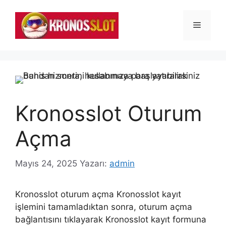
İçeriğe
atla
Menü
Kronosslot Oturum
Açma
Mayıs 24, 2025
Yazarı:
admin
Kronosslot oturum açma Kronosslot kayıt
işlemini tamamladıktan sonra, oturum açma
bağlantısını tıklayarak Kronosslot kayıt formuna