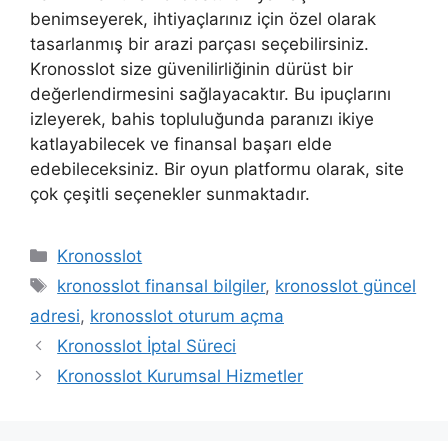
benimseyerek, ihtiyaçlarınız için özel olarak
tasarlanmış bir arazi parçası seçebilirsiniz.
Kronosslot size güvenilirliğinin dürüst bir
değerlendirmesini sağlayacaktır. Bu ipuçlarını
izleyerek, bahis topluluğunda paranızı ikiye
katlayabilecek ve finansal başarı elde
edebileceksiniz. Bir oyun platformu olarak, site
çok çeşitli seçenekler sunmaktadır.
Kategoriler
Kronosslot
Etiketler
kronosslot finansal bilgiler
,
kronosslot güncel
adresi
,
kronosslot oturum açma
Yazı
Kronosslot İptal Süreci
dolaşımı
Kronosslot Kurumsal Hizmetler