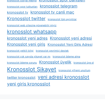
kronosslot sosyal medya
kronosslot telegram
kronosslot spor tutkunları
kronosslot tv canli maç
kronosslot tv
Kronosslot twitter
kronosslot tüm ayrıntılar
kronosslot web sitesine güvenebilir miyiz
kronosslot whatsapp
kronosslot yeni adres
Kronosslot yeni adresi
Kronosslot yeni giriş
Kronosslot Yeni Giriş Adresi
kronosslot yetkili bilgi
kronosslot çevrimiçi destek
kronosslot çok sayıda şikayet var mı
kronosslot ödeme alma
Kronosslot üyelik
kronosslot ödeme sorunu
kronosslot üye ol
Kronosslot Şikayet
kronosslot şifremi unuttum
yeni adresi kronosslot
twitter kronosslot
yeni giris kronosslot