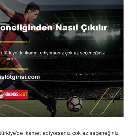
 türkiye’de ikamet ediyorsanız çok az seçeneğiniz