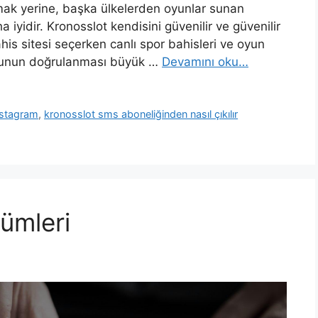
mak yerine, başka ülkelerden oyunlar sunan
a iyidir. Kronosslot kendisini güvenilir ve güvenilir
his sitesi seçerken canlı spor bahisleri ve oyun
uğunun doğrulanması büyük …
Devamını oku…
nstagram
,
kronosslot sms aboneliğinden nasıl çıkılır
lümleri