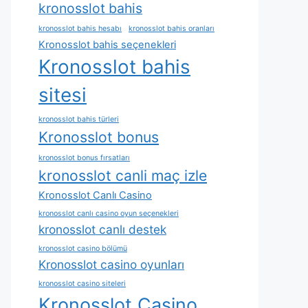
kronosslot bahis
kronosslot bahis hesabı
kronosslot bahis oranları
Kronosslot bahis seçenekleri
Kronosslot bahis
sitesi
kronosslot bahis türleri
Kronosslot bonus
kronosslot bonus fırsatları
kronosslot canli maç izle
Kronosslot Canlı Casino
kronosslot canlı casino oyun seçenekleri
kronosslot canlı destek
kronosslot casino bölümü
Kronosslot casino oyunları
kronosslot casino siteleri
Kronosslot Casino