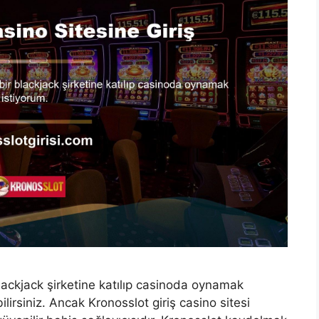
blackjack şirketine katılıp casinoda oynamak
irsiniz. Ancak Kronosslot giriş casino sitesi