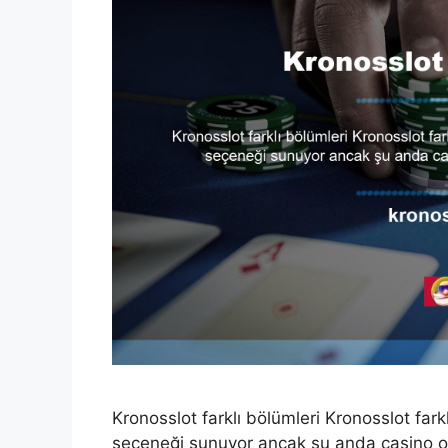
Kronosslot farklı bölümleri Kronosslot farkl
seçeneği sunuyor ancak şu anda casino oyun