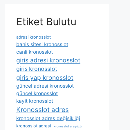
Etiket Bulutu
adresi kronosslot
bahis sitesi kronosslot
canli kronosslot
giris adresi kronosslot
giris kronosslot
giris yap kronosslot
güncel adresi kronosslot
güncel kronosslot
kayit kronosslot
Kronosslot adres
kronosslot adres değişikliği
kronosslot adresi
kronosslot arayüzü