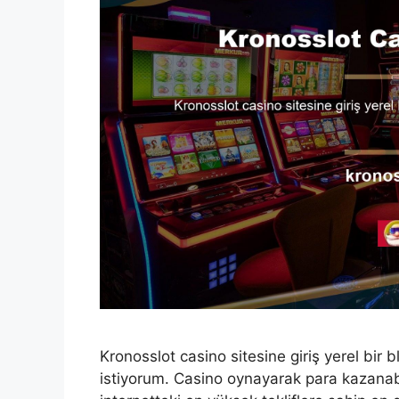
Kronosslot casino sitesine giriş yerel bir 
istiyorum. Casino oynayarak para kazanabil