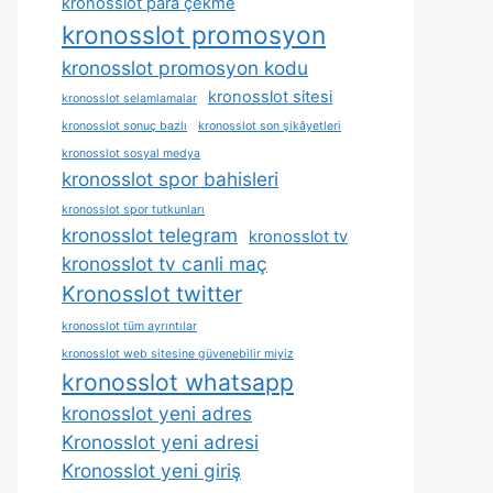
kronosslot para çekme
kronosslot promosyon
kronosslot promosyon kodu
kronosslot sitesi
kronosslot selamlamalar
kronosslot sonuç bazlı
kronosslot son şikâyetleri
kronosslot sosyal medya
kronosslot spor bahisleri
kronosslot spor tutkunları
kronosslot telegram
kronosslot tv
kronosslot tv canli maç
Kronosslot twitter
kronosslot tüm ayrıntılar
kronosslot web sitesine güvenebilir miyiz
kronosslot whatsapp
kronosslot yeni adres
Kronosslot yeni adresi
Kronosslot yeni giriş