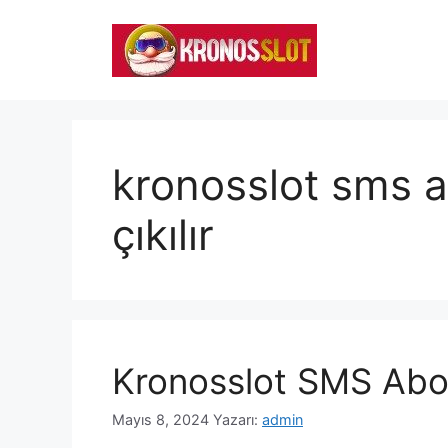
İçeriğe
atla
kronosslot sms a
çıkılır
Kronosslot SMS Abone
Mayıs 8, 2024
Yazarı:
admin