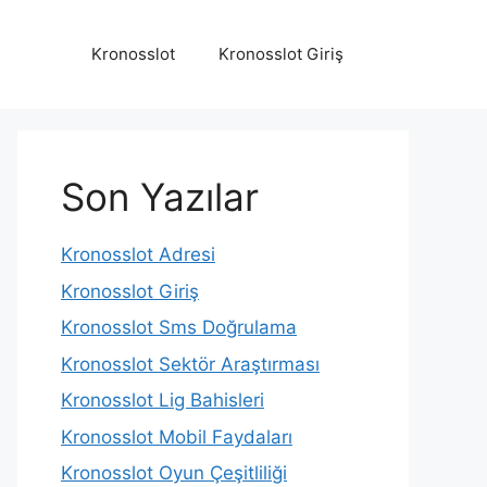
Kronosslot
Kronosslot Giriş
Son Yazılar
Kronosslot Adresi
Kronosslot Giriş
Kronosslot Sms Doğrulama
Kronosslot Sektör Araştırması
Kronosslot Lig Bahisleri
Kronosslot Mobil Faydaları
Kronosslot Oyun Çeşitliliği