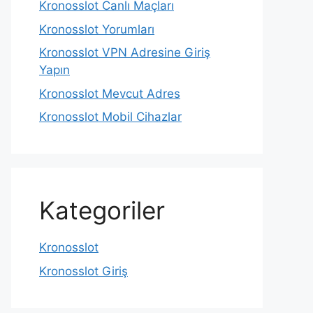
Kronosslot Canlı Maçları
Kronosslot Yorumları
Kronosslot VPN Adresine Giriş
Yapın
Kronosslot Mevcut Adres
Kronosslot Mobil Cihazlar
Kategoriler
Kronosslot
Kronosslot Giriş