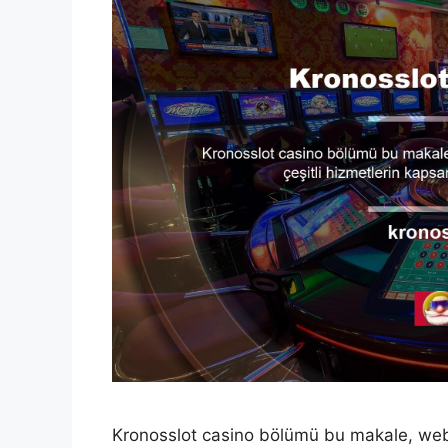
Kronosslot casino bölümü bu makale, web 