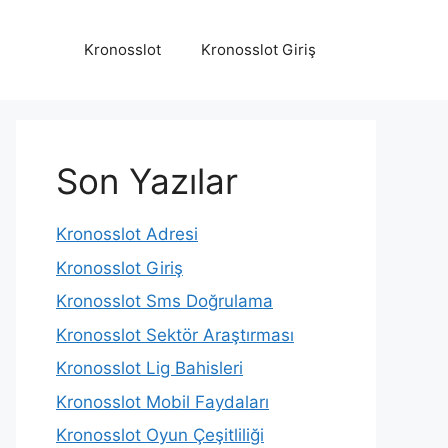
Kronosslot
Kronosslot Giriş
Son Yazılar
Kronosslot Adresi
Kronosslot Giriş
Kronosslot Sms Doğrulama
Kronosslot Sektör Araştırması
Kronosslot Lig Bahisleri
Kronosslot Mobil Faydaları
Kronosslot Oyun Çeşitliliği