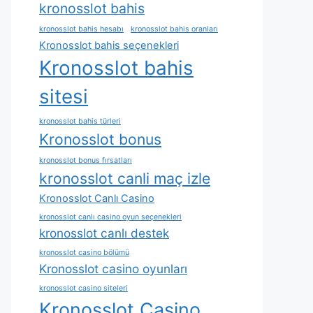
kronosslot bahis
kronosslot bahis hesabı
kronosslot bahis oranları
Kronosslot bahis seçenekleri
Kronosslot bahis
sitesi
kronosslot bahis türleri
Kronosslot bonus
kronosslot bonus fırsatları
kronosslot canli maç izle
Kronosslot Canlı Casino
kronosslot canlı casino oyun seçenekleri
kronosslot canlı destek
kronosslot casino bölümü
Kronosslot casino oyunları
kronosslot casino siteleri
Kronosslot Casino