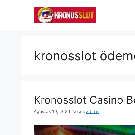
İçeriğe
atla
kronosslot ödem
Kronosslot Casino 
Ağustos 10, 2024
Yazarı:
admin