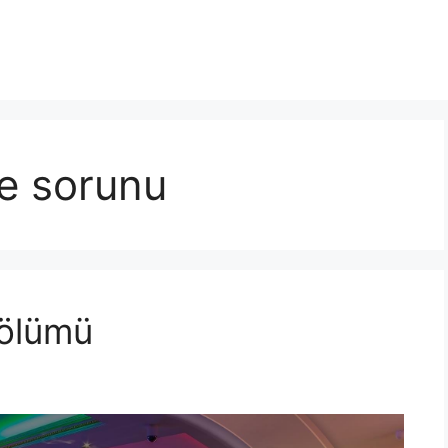
e sorunu
Bölümü