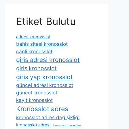
Etiket Bulutu
adresi kronosslot
bahis sitesi kronosslot
canli kronosslot
giris adresi kronosslot
giris kronosslot
giris yap kronosslot
güncel adresi kronosslot
güncel kronosslot
kayit kronosslot
Kronosslot adres
kronosslot adres değişikliği
kronosslot adresi
kronosslot arayüzü