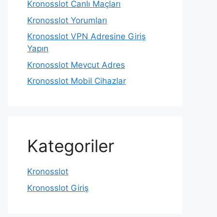
Kronosslot Canlı Maçları
Kronosslot Yorumları
Kronosslot VPN Adresine Giriş
Yapın
Kronosslot Mevcut Adres
Kronosslot Mobil Cihazlar
Kategoriler
Kronosslot
Kronosslot Giriş