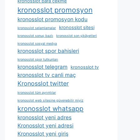
kronosslot para çekme
kronosslot promosyon
kronosslot promosyon kodu
kronosslot sitesi
kronosslot selamlamalar
kronosslot sonuç bazlı
kronosslot son şikâyetleri
kronosslot sosyal medya
kronosslot spor bahisleri
kronosslot spor tutkunları
kronosslot telegram
kronosslot tv
kronosslot tv canli maç
Kronosslot twitter
kronosslot tüm ayrıntılar
kronosslot web sitesine güvenebilir miyiz
kronosslot whatsapp
kronosslot yeni adres
Kronosslot yeni adresi
Kronosslot yeni giriş