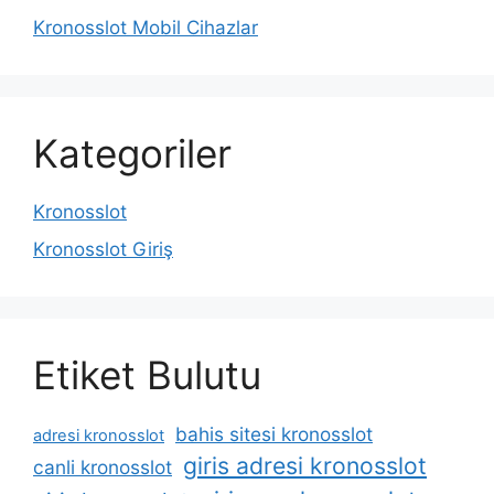
Kronosslot Mobil Cihazlar
Kategoriler
Kronosslot
Kronosslot Giriş
Etiket Bulutu
bahis sitesi kronosslot
adresi kronosslot
giris adresi kronosslot
canli kronosslot