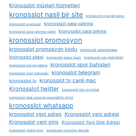
Kronosslot müşteri hizmetleri
kronosslot nasil bir site
kronosslot oyun altyapısı
kronosslot para yatirma
kronosslot oyuncular
kronosslot para çekme
kronosslot para yatırma i̇şlemi
kronosslot promosyon
kronosslot promosyon kodu
kronosslot selamlamalar
kronosslot sitesi
kronosslot sonuç bazlı
kronosslot son şikâyetleri
kronosslot spor bahisleri
kronosslot sosyal medya
kronosslot telegram
kronosslot spor tutkunları
kronosslot tv canli maç
kronosslot tv
Kronosslot twitter
kronosslot tüm ayrıntılar
kronosslot web sitesine güvenebilir miyiz
kronosslot whatsapp
kronosslot yeni adres
Kronosslot yeni adresi
Kronosslot yeni giriş
Kronosslot Yeni Giriş Adresi
kronosslot yetkili bilgi
kronosslot çevrimiçi destek