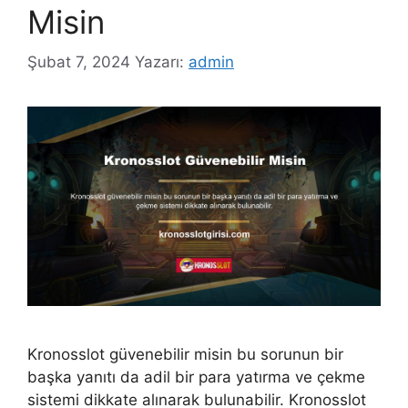
Misin
Şubat 7, 2024
Yazarı:
admin
Kronosslot güvenebilir misin bu sorunun bir
başka yanıtı da adil bir para yatırma ve çekme
sistemi dikkate alınarak bulunabilir. Kronosslot