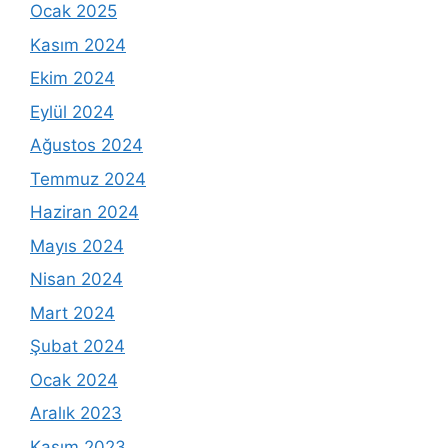
Ocak 2025
Kasım 2024
Ekim 2024
Eylül 2024
Ağustos 2024
Temmuz 2024
Haziran 2024
Mayıs 2024
Nisan 2024
Mart 2024
Şubat 2024
Ocak 2024
Aralık 2023
Kasım 2023