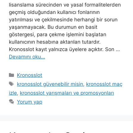
lisanslama sürecinden ve yasal formalitelerden
geçmiş olduğundan kullanıcı fonlarının
yatırılması ve çekilmesinde herhangi bir sorun
yaşanmayacak. Bu durumun en basit
göstergesi, para çekme işlemini başlatan
kullanıcının hesabına aktarılan tutardır.
Kronosslot kayıt yalnızca üyelere açıktır. Son …
Devamını oku…
Kategoriler
Kronosslot
Etiketler
kronosslot güvenebilir misin
,
kronosslot maç
izle
,
kronosslot yarışmaları ve promosyonları
Yorum yap