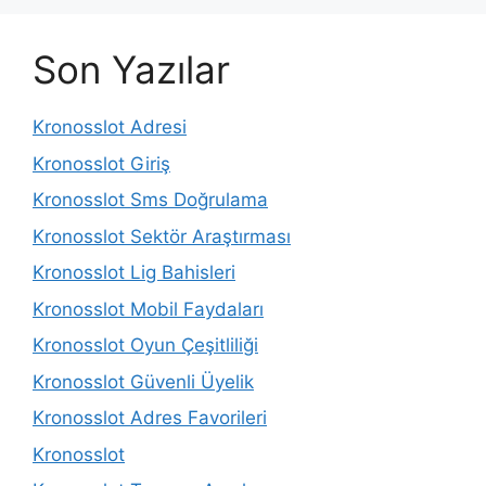
Son Yazılar
Kronosslot Adresi
Kronosslot Giriş
Kronosslot Sms Doğrulama
Kronosslot Sektör Araştırması
Kronosslot Lig Bahisleri
Kronosslot Mobil Faydaları
Kronosslot Oyun Çeşitliliği
Kronosslot Güvenli Üyelik
Kronosslot Adres Favorileri
Kronosslot