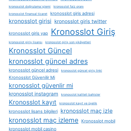
kronosslot doğrulama i̇şlemi
kronosslot faiz oranı
kronosslot giris adresi
kronosslot finansal ticaret
kronosslot girisi
kronosslot giris twitter
Kronosslot Giriş
kronosslot giris yap
kronosslot giriş lisansı
kronosslot giriş son şikâyetleri
Kronosslot Güncel
kronosslot güncel adres
kronosslot güncel adresi
kronosslot güncel giriş linki
Kronosslot Güvenilir Mi
kronosslot güvenlir mi
kronosslot instagram
kronosslot kaliteli bahisler
Kronosslot kayıt
kronosslot kayıt ve üyelik
kronosslot maç izle
kronosslot lisans bilgileri
kronosslot maç izleme
Kronosslot mobil
kronosslot mobil casino