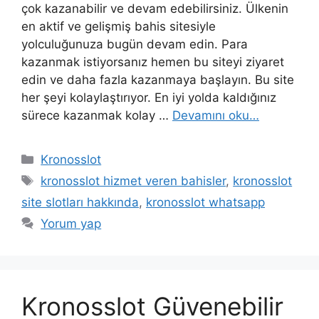
çok kazanabilir ve devam edebilirsiniz. Ülkenin
en aktif ve gelişmiş bahis sitesiyle
yolculuğunuza bugün devam edin. Para
kazanmak istiyorsanız hemen bu siteyi ziyaret
edin ve daha fazla kazanmaya başlayın. Bu site
her şeyi kolaylaştırıyor. En iyi yolda kaldığınız
sürece kazanmak kolay …
Devamını oku…
Kategoriler
Kronosslot
Etiketler
kronosslot hizmet veren bahisler
,
kronosslot
site slotları hakkında
,
kronosslot whatsapp
Yorum yap
Kronosslot Güvenebilir