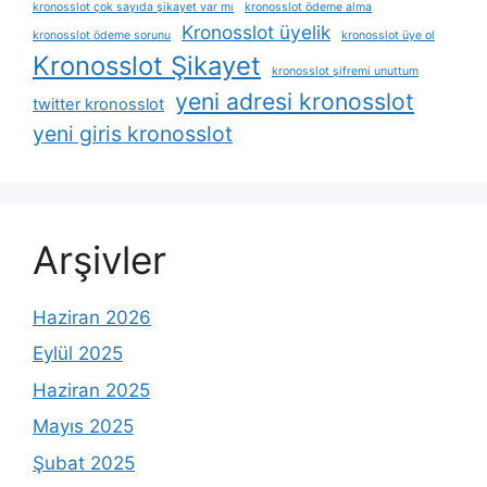
kronosslot çok sayıda şikayet var mı
kronosslot ödeme alma
Kronosslot üyelik
kronosslot ödeme sorunu
kronosslot üye ol
Kronosslot Şikayet
kronosslot şifremi unuttum
yeni adresi kronosslot
twitter kronosslot
yeni giris kronosslot
Arşivler
Haziran 2026
Eylül 2025
Haziran 2025
Mayıs 2025
Şubat 2025