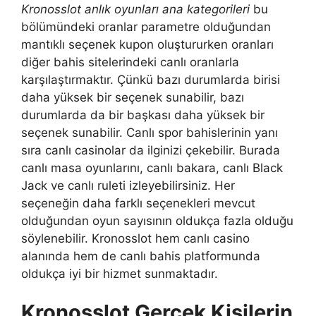
Kronosslot anlık oyunları ana kategorileri
bu
bölümündeki oranlar parametre olduğundan
mantıklı seçenek kupon oluştururken oranları
diğer bahis sitelerindeki canlı oranlarla
karşılaştırmaktır. Çünkü bazı durumlarda birisi
daha yüksek bir seçenek sunabilir, bazı
durumlarda da bir başkası daha yüksek bir
seçenek sunabilir. Canlı spor bahislerinin yanı
sıra canlı casinolar da ilginizi çekebilir. Burada
canlı masa oyunlarını, canlı bakara, canlı Black
Jack ve canlı ruleti izleyebilirsiniz. Her
seçeneğin daha farklı seçenekleri mevcut
olduğundan oyun sayısının oldukça fazla olduğu
söylenebilir. Kronosslot hem canlı casino
alanında hem de canlı bahis platformunda
oldukça iyi bir hizmet sunmaktadır.
Kronosslot Gerçek Kişilerin