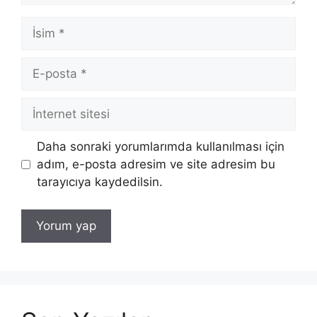
İsim
E-
posta
İnternet
sitesi
Daha sonraki yorumlarımda kullanılması için
adım, e-posta adresim ve site adresim bu
tarayıcıya kaydedilsin.