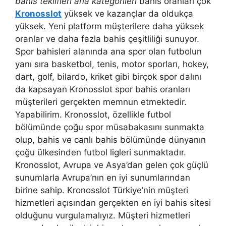
bahis teklifleri ana kategorileri
bahis oranları çok
Kronosslot
yüksek ve kazançlar da oldukça
yüksek. Yeni platform müşterilere daha yüksek
oranlar ve daha fazla bahis çeşitliliği sunuyor.
Spor bahisleri alanında ana spor olan futbolun
yanı sıra basketbol, tenis, motor sporları, hokey,
dart, golf, bilardo, kriket gibi birçok spor dalını
da kapsayan Kronosslot spor bahis oranları
müşterileri gerçekten memnun etmektedir.
Yapabilirim. Kronosslot, özellikle futbol
bölümünde çoğu spor müsabakasını sunmakta
olup, bahis ve canlı bahis bölümünde dünyanın
çoğu ülkesinden futbol ligleri sunmaktadır.
Kronosslot, Avrupa ve Asya’dan gelen çok güçlü
sunumlarla Avrupa’nın en iyi sunumlarından
birine sahip. Kronosslot Türkiye’nin müşteri
hizmetleri açısından gerçekten en iyi bahis sitesi
olduğunu vurgulamalıyız. Müşteri hizmetleri