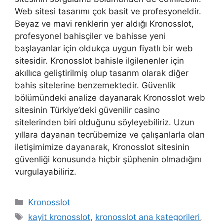
Web sitesi tasarımı çok basit ve profesyoneldir.
Beyaz ve mavi renklerin yer aldığı Kronosslot,
profesyonel bahisçiler ve bahisse yeni
başlayanlar için oldukça uygun fiyatlı bir web
sitesidir. Kronosslot bahisle ilgilenenler için
akıllıca geliştirilmiş olup tasarım olarak diğer
bahis sitelerine benzemektedir. Güvenlik
bölümündeki analize dayanarak Kronosslot web
sitesinin Türkiye’deki güvenilir casino
sitelerinden biri olduğunu söyleyebiliriz. Uzun
yıllara dayanan tecrübemize ve çalışanlarla olan
iletişimimize dayanarak, Kronosslot sitesinin
güvenliği konusunda hiçbir şüphenin olmadığını
vurgulayabiliriz.
Kategoriler
Kronosslot
Etiketler
kayit kronosslot
,
kronosslot ana kategorileri
,