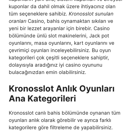
kuponlar da dahil olmak üzere ihtiyacınız olan
tüm seçeneklere sahibiz.
Kronosslot sunulan
oranları
Casino, bahis oynamaktan sıkılan ve
yeni bir lezzet arayanlar için birebir. Casino
bölümünde ünlü slot makinelerini, Jack pot
oyunlarını, masa oyunlarını, kart oyunlarını ve
çevrimiçi oyunları inceleyebilirsiniz. Bu oyun
kategorileri çok çeşitli seçeneklere sahiptir,
dolayısıyla aradığınız iyi casino oyununu
bulacağınızdan emin olabilirsiniz.
Kronosslot Anlık Oyunları
Ana Kategorileri
Kronosslot canlı bahis bölümünde oynanan tüm
oyunları anlık olarak görebilir ve ayrıca farklı
kategorilere göre filtreleme de yapabilirsiniz.