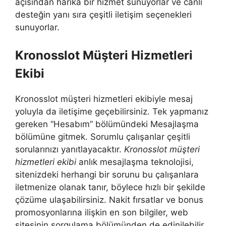
açısından harika bir hizmet sunuyorlar ve canlı
desteğin yanı sıra çeşitli iletişim seçenekleri
sunuyorlar.
Kronosslot Müşteri Hizmetleri
Ekibi
Kronosslot müşteri hizmetleri ekibiyle mesaj
yoluyla da iletişime geçebilirsiniz. Tek yapmanız
gereken “Hesabım” bölümündeki Mesajlaşma
bölümüne gitmek. Sorumlu çalışanlar çeşitli
sorularınızı yanıtlayacaktır.
Kronosslot müşteri
hizmetleri ekibi
anlık mesajlaşma teknolojisi,
sitenizdeki herhangi bir sorunu bu çalışanlara
iletmenize olanak tanır, böylece hızlı bir şekilde
çözüme ulaşabilirsiniz. Nakit fırsatlar ve bonus
promosyonlarına ilişkin en son bilgiler, web
sitesinin sorgulama bölümünden de edinilebilir.