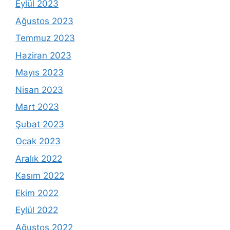
Eylül 2023
Ağustos 2023
Temmuz 2023
Haziran 2023
Mayıs 2023
Nisan 2023
Mart 2023
Şubat 2023
Ocak 2023
Aralık 2022
Kasım 2022
Ekim 2022
Eylül 2022
Ağustos 2022