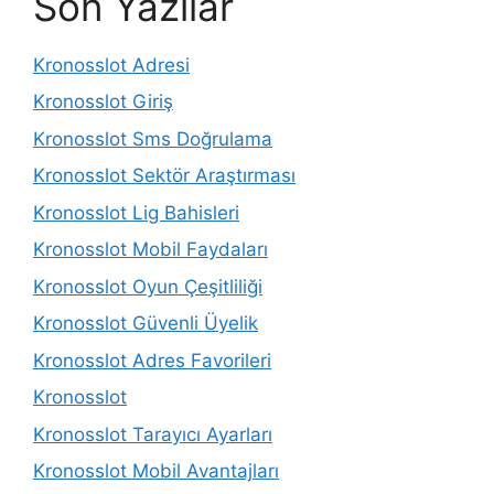
Son Yazılar
Kronosslot Adresi
Kronosslot Giriş
Kronosslot Sms Doğrulama
Kronosslot Sektör Araştırması
Kronosslot Lig Bahisleri
Kronosslot Mobil Faydaları
Kronosslot Oyun Çeşitliliği
Kronosslot Güvenli Üyelik
Kronosslot Adres Favorileri
Kronosslot
Kronosslot Tarayıcı Ayarları
Kronosslot Mobil Avantajları