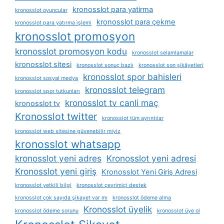
kronosslot para yatirma
kronosslot oyuncular
kronosslot para çekme
kronosslot para yatırma i̇şlemi
kronosslot promosyon
kronosslot promosyon kodu
kronosslot selamlamalar
kronosslot sitesi
kronosslot sonuç bazlı
kronosslot son şikâyetleri
kronosslot spor bahisleri
kronosslot sosyal medya
kronosslot telegram
kronosslot spor tutkunları
kronosslot tv canli maç
kronosslot tv
Kronosslot twitter
kronosslot tüm ayrıntılar
kronosslot web sitesine güvenebilir miyiz
kronosslot whatsapp
kronosslot yeni adres
Kronosslot yeni adresi
Kronosslot yeni giriş
Kronosslot Yeni Giriş Adresi
kronosslot yetkili bilgi
kronosslot çevrimiçi destek
kronosslot çok sayıda şikayet var mı
kronosslot ödeme alma
Kronosslot üyelik
kronosslot ödeme sorunu
kronosslot üye ol