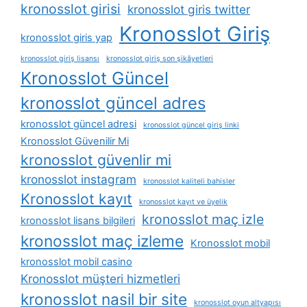
kronosslot girisi
kronosslot giris twitter
Kronosslot Giriş
kronosslot giris yap
kronosslot giriş lisansı
kronosslot giriş son şikâyetleri
Kronosslot Güncel
kronosslot güncel adres
kronosslot güncel adresi
kronosslot güncel giriş linki
Kronosslot Güvenilir Mi
kronosslot güvenlir mi
kronosslot instagram
kronosslot kaliteli bahisler
Kronosslot kayıt
kronosslot kayıt ve üyelik
kronosslot maç izle
kronosslot lisans bilgileri
kronosslot maç izleme
Kronosslot mobil
kronosslot mobil casino
Kronosslot müşteri hizmetleri
kronosslot nasil bir site
kronosslot oyun altyapısı