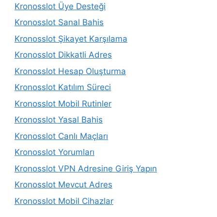
Kronosslot Üye Desteği
Kronosslot Sanal Bahis
Kronosslot Şikayet Karşılama
Kronosslot Dikkatli Adres
Kronosslot Hesap Oluşturma
Kronosslot Katılım Süreci
Kronosslot Mobil Rutinler
Kronosslot Yasal Bahis
Kronosslot Canlı Maçları
Kronosslot Yorumları
Kronosslot VPN Adresine Giriş Yapın
Kronosslot Mevcut Adres
Kronosslot Mobil Cihazlar