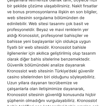
bir şekilde çözüme ulaşabilirsiniz. Nakit fırsatlar
ve bonus promosyonlarına ilişkin en son bilgiler,
web sitesinin sorgulama bölümünden de
edinilebilir. Web sitesi tasarımı çok basit ve
profesyoneldir. Beyaz ve mavi renklerin yer
aldığı Kronosslot, profesyonel bahisçiler ve
bahisse yeni başlayanlar için oldukça uygun
fiyatlı bir web sitesidir. Kronosslot bahisle
ilgilenenler için akıllıca geliştirilmiş olup tasarım
olarak diğer bahis sitelerine benzemektedir.
Güvenlik bölümündeki analize dayanarak
Kronosslot web sitesinin Türkiye’deki güvenilir
casino sitelerinden biri olduğunu söyleyebiliriz.
Uzun yıllara dayanan tecrübemize ve
çalışanlarla olan iletişimimize dayanarak,
Kronosslot sitesinin güvenliği konusunda hiçbir
şüphenin olmadığını vurgulayabiliriz.
Kronosslot