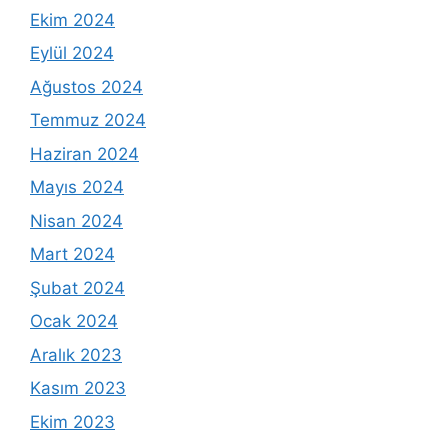
Ekim 2024
Eylül 2024
Ağustos 2024
Temmuz 2024
Haziran 2024
Mayıs 2024
Nisan 2024
Mart 2024
Şubat 2024
Ocak 2024
Aralık 2023
Kasım 2023
Ekim 2023