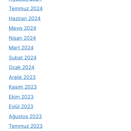
Temmuz 2024
Haziran 2024
Mayıs 2024
Nisan 2024
Mart 2024
Şubat 2024
Ocak 2024
Aralık 2023
Kasım 2023
Ekim 2023
Eylül 2023
Ağustos 2023
Temmuz 2023