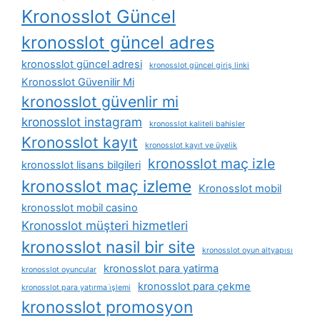
Kronosslot Güncel
kronosslot güncel adres
kronosslot güncel adresi
kronosslot güncel giriş linki
Kronosslot Güvenilir Mi
kronosslot güvenlir mi
kronosslot instagram
kronosslot kaliteli bahisler
Kronosslot kayıt
kronosslot kayıt ve üyelik
kronosslot maç izle
kronosslot lisans bilgileri
kronosslot maç izleme
Kronosslot mobil
kronosslot mobil casino
Kronosslot müşteri hizmetleri
kronosslot nasil bir site
kronosslot oyun altyapısı
kronosslot para yatirma
kronosslot oyuncular
kronosslot para çekme
kronosslot para yatırma i̇şlemi
kronosslot promosyon