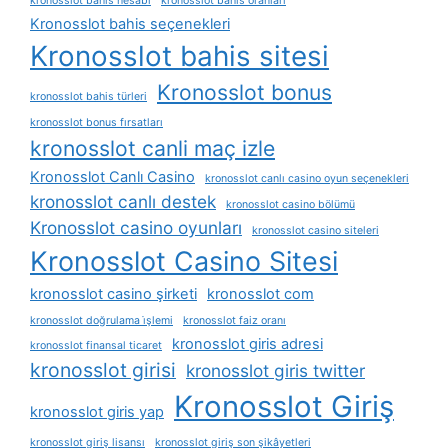
kronosslot bahis hesabı
kronosslot bahis oranları
Kronosslot bahis seçenekleri
Kronosslot bahis sitesi
Kronosslot bonus
kronosslot bahis türleri
kronosslot bonus fırsatları
kronosslot canli maç izle
Kronosslot Canlı Casino
kronosslot canlı casino oyun seçenekleri
kronosslot canlı destek
kronosslot casino bölümü
Kronosslot casino oyunları
kronosslot casino siteleri
Kronosslot Casino Sitesi
kronosslot casino şirketi
kronosslot com
kronosslot doğrulama i̇şlemi
kronosslot faiz oranı
kronosslot giris adresi
kronosslot finansal ticaret
kronosslot girisi
kronosslot giris twitter
Kronosslot Giriş
kronosslot giris yap
kronosslot giriş lisansı
kronosslot giriş son şikâyetleri