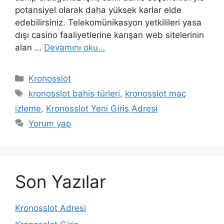
potansiyel olarak daha yüksek karlar elde
edebilirsiniz. Telekomünikasyon yetkilileri yasa
dışı casino faaliyetlerine karışan web sitelerinin
alan …
Devamını oku…
Kategoriler
Kronosslot
Etiketler
kronosslot bahis türleri
,
kronosslot maç
izleme
,
Kronosslot Yeni Giriş Adresi
Yorum yap
Son Yazılar
Kronosslot Adresi