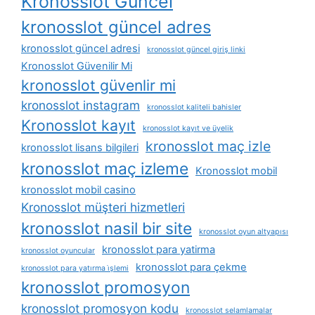
Kronosslot Güncel
kronosslot güncel adres
kronosslot güncel adresi
kronosslot güncel giriş linki
Kronosslot Güvenilir Mi
kronosslot güvenlir mi
kronosslot instagram
kronosslot kaliteli bahisler
Kronosslot kayıt
kronosslot kayıt ve üyelik
kronosslot maç izle
kronosslot lisans bilgileri
kronosslot maç izleme
Kronosslot mobil
kronosslot mobil casino
Kronosslot müşteri hizmetleri
kronosslot nasil bir site
kronosslot oyun altyapısı
kronosslot para yatirma
kronosslot oyuncular
kronosslot para çekme
kronosslot para yatırma i̇şlemi
kronosslot promosyon
kronosslot promosyon kodu
kronosslot selamlamalar