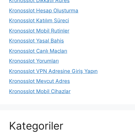
Kronosslot Dikkatli Adres
Kronosslot Hesap Oluşturma
Kronosslot Katılım Süreci
Kronosslot Mobil Rutinler
Kronosslot Yasal Bahis
Kronosslot Canlı Maçları
Kronosslot Yorumları
Kronosslot VPN Adresine Giriş Yapın
Kronosslot Mevcut Adres
Kronosslot Mobil Cihazlar
Kategoriler