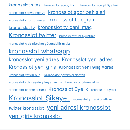
kronosslot sitesi
kronosslot sonuç bazlı
kronosslot son şikâyetleri
kronosslot spor bahisleri
kronosslot sosyal medya
kronosslot telegram
kronosslot spor tutkunları
kronosslot tv canli maç
kronosslot tv
Kronosslot twitter
kronosslot tüm ayrıntılar
kronosslot web sitesine güvenebilir miyiz
kronosslot whatsapp
kronosslot yeni adres
Kronosslot yeni adresi
Kronosslot yeni giriş
Kronosslot Yeni Giriş Adresi
kronosslot yetkili bilgi
kronosslot çevrimiçi destek
kronosslot çok sayıda şikayet var mı
kronosslot ödeme alma
Kronosslot üyelik
kronosslot ödeme sorunu
kronosslot üye ol
Kronosslot Şikayet
kronosslot şifremi unuttum
yeni adresi kronosslot
twitter kronosslot
yeni giris kronosslot