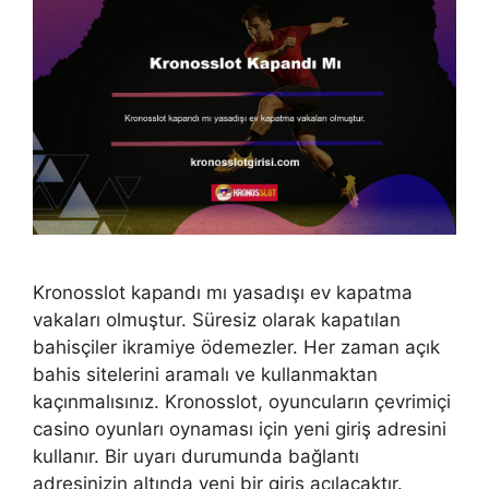
Kronosslot kapandı mı yasadışı ev kapatma
vakaları olmuştur. Süresiz olarak kapatılan
bahisçiler ikramiye ödemezler. Her zaman açık
bahis sitelerini aramalı ve kullanmaktan
kaçınmalısınız. Kronosslot, oyuncuların çevrimiçi
casino oyunları oynaması için yeni giriş adresini
kullanır. Bir uyarı durumunda bağlantı
adresinizin altında yeni bir giriş açılacaktır.