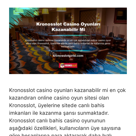
Kronosslot casino oyunları kazanabilir mi en çok
kazandıran online casino oyun sitesi olan
Kronosslot, üyelerine sitede canlı bahis
imkanları ile kazanma şansı sunmaktadır.
Kronosslot canlı bahis casino oyununun
aşağıdaki özellikleri, kullanıcıların üye sayısına
göre hesaplarına para aktararak daha hızlı