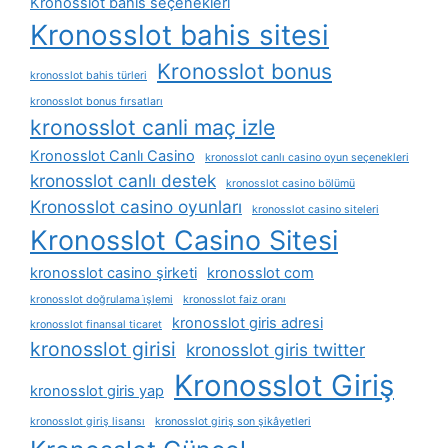
Kronosslot bahis seçenekleri
Kronosslot bahis sitesi
Kronosslot bonus
kronosslot bahis türleri
kronosslot bonus fırsatları
kronosslot canli maç izle
Kronosslot Canlı Casino
kronosslot canlı casino oyun seçenekleri
kronosslot canlı destek
kronosslot casino bölümü
Kronosslot casino oyunları
kronosslot casino siteleri
Kronosslot Casino Sitesi
kronosslot casino şirketi
kronosslot com
kronosslot doğrulama i̇şlemi
kronosslot faiz oranı
kronosslot giris adresi
kronosslot finansal ticaret
kronosslot girisi
kronosslot giris twitter
Kronosslot Giriş
kronosslot giris yap
kronosslot giriş lisansı
kronosslot giriş son şikâyetleri