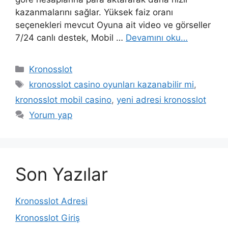
kazanmalarını sağlar. Yüksek faiz oranı
seçenekleri mevcut Oyuna ait video ve görseller
7/24 canlı destek, Mobil …
Devamını oku…
Kategoriler
Kronosslot
Etiketler
kronosslot casino oyunları kazanabilir mi
,
kronosslot mobil casino
,
yeni adresi kronosslot
Yorum yap
Son Yazılar
Kronosslot Adresi
Kronosslot Giriş