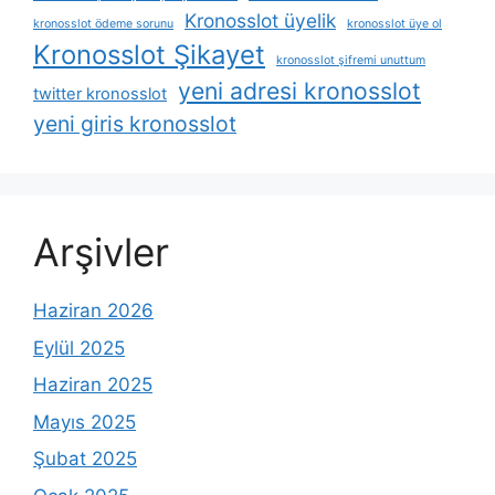
Kronosslot üyelik
kronosslot ödeme sorunu
kronosslot üye ol
Kronosslot Şikayet
kronosslot şifremi unuttum
yeni adresi kronosslot
twitter kronosslot
yeni giris kronosslot
Arşivler
Haziran 2026
Eylül 2025
Haziran 2025
Mayıs 2025
Şubat 2025