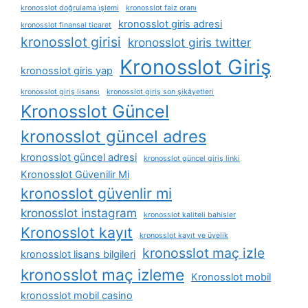
kronosslot doğrulama i̇şlemi
kronosslot faiz oranı
kronosslot giris adresi
kronosslot finansal ticaret
kronosslot girisi
kronosslot giris twitter
Kronosslot Giriş
kronosslot giris yap
kronosslot giriş lisansı
kronosslot giriş son şikâyetleri
Kronosslot Güncel
kronosslot güncel adres
kronosslot güncel adresi
kronosslot güncel giriş linki
Kronosslot Güvenilir Mi
kronosslot güvenlir mi
kronosslot instagram
kronosslot kaliteli bahisler
Kronosslot kayıt
kronosslot kayıt ve üyelik
kronosslot maç izle
kronosslot lisans bilgileri
kronosslot maç izleme
Kronosslot mobil
kronosslot mobil casino