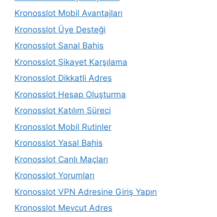
Kronosslot Mobil Avantajları
Kronosslot Üye Desteği
Kronosslot Sanal Bahis
Kronosslot Şikayet Karşılama
Kronosslot Dikkatli Adres
Kronosslot Hesap Oluşturma
Kronosslot Katılım Süreci
Kronosslot Mobil Rutinler
Kronosslot Yasal Bahis
Kronosslot Canlı Maçları
Kronosslot Yorumları
Kronosslot VPN Adresine Giriş Yapın
Kronosslot Mevcut Adres