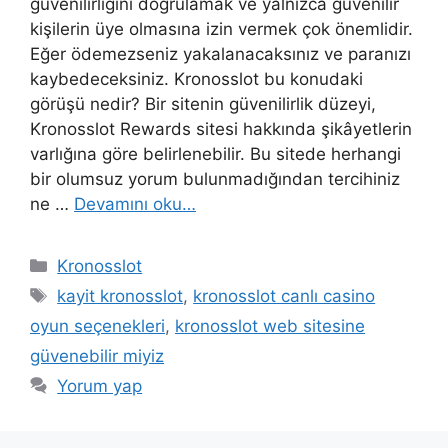
güvenilirliğini doğrulamak ve yalnızca güvenilir
kişilerin üye olmasına izin vermek çok önemlidir.
Eğer ödemezseniz yakalanacaksınız ve paranızı
kaybedeceksiniz. Kronosslot bu konudaki
görüşü nedir? Bir sitenin güvenilirlik düzeyi,
Kronosslot Rewards sitesi hakkında şikâyetlerin
varlığına göre belirlenebilir. Bu sitede herhangi
bir olumsuz yorum bulunmadığından tercihiniz
ne …
Devamını oku…
Kategoriler
Kronosslot
Etiketler
kayit kronosslot
,
kronosslot canlı casino
oyun seçenekleri
,
kronosslot web sitesine
güvenebilir miyiz
Yorum yap