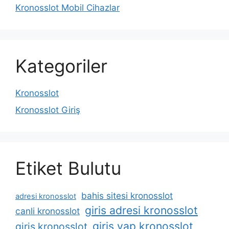
Kronosslot Mobil Cihazlar
Kategoriler
Kronosslot
Kronosslot Giriş
Etiket Bulutu
bahis sitesi kronosslot
adresi kronosslot
giris adresi kronosslot
canli kronosslot
giris yap kronosslot
giris kronosslot