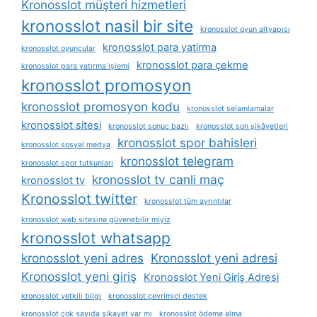
Kronosslot müşteri hizmetleri
kronosslot nasil bir site
kronosslot oyun altyapısı
kronosslot para yatirma
kronosslot oyuncular
kronosslot para çekme
kronosslot para yatırma i̇şlemi
kronosslot promosyon
kronosslot promosyon kodu
kronosslot selamlamalar
kronosslot sitesi
kronosslot sonuç bazlı
kronosslot son şikâyetleri
kronosslot spor bahisleri
kronosslot sosyal medya
kronosslot telegram
kronosslot spor tutkunları
kronosslot tv canli maç
kronosslot tv
Kronosslot twitter
kronosslot tüm ayrıntılar
kronosslot web sitesine güvenebilir miyiz
kronosslot whatsapp
kronosslot yeni adres
Kronosslot yeni adresi
Kronosslot yeni giriş
Kronosslot Yeni Giriş Adresi
kronosslot yetkili bilgi
kronosslot çevrimiçi destek
kronosslot çok sayıda şikayet var mı
kronosslot ödeme alma