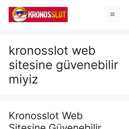
İçeriğe
atla
Menü
kronosslot web
sitesine güvenebilir
miyiz
Kronosslot Web
Sitesine Güvenebilir