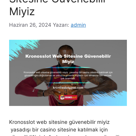
Miyiz
Haziran 26, 2024
Yazarı:
admin
Kronosslot web sitesine güvenebilir miyiz
yasadışı bir casino sitesine katılmak için