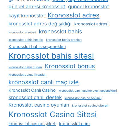
güncel adresi kronosslot
güncel kronosslot
Kronosslot adres
kayit kronosslot
kronosslot adres değişikliği
kronosslot adresi
kronosslot bahis
kronosslot arayüzü
kronosslot bahis hesabı
kronosslot bahis oranları
Kronosslot bahis seçenekleri
Kronosslot bahis sitesi
Kronosslot bonus
kronosslot bahis türleri
kronosslot bonus fırsatları
kronosslot canli maç izle
Kronosslot Canlı Casino
kronosslot canlı casino oyun seçenekleri
kronosslot canlı destek
kronosslot casino bölümü
Kronosslot casino oyunları
kronosslot casino siteleri
Kronosslot Casino Sitesi
kronosslot casino şirketi
kronosslot com