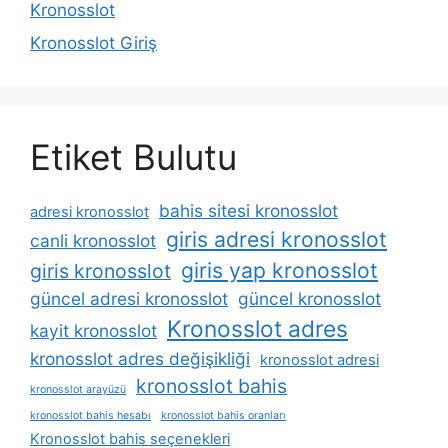
Kronosslot
Kronosslot Giriş
Etiket Bulutu
bahis sitesi kronosslot
adresi kronosslot
giris adresi kronosslot
canli kronosslot
giris yap kronosslot
giris kronosslot
güncel adresi kronosslot
güncel kronosslot
Kronosslot adres
kayit kronosslot
kronosslot adres değişikliği
kronosslot adresi
kronosslot bahis
kronosslot arayüzü
kronosslot bahis hesabı
kronosslot bahis oranları
Kronosslot bahis seçenekleri