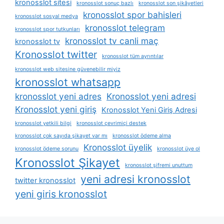
kronosslot sitesi
kronosslot sonuç bazlı
kronosslot son şikâyetleri
kronosslot spor bahisleri
kronosslot sosyal medya
kronosslot telegram
kronosslot spor tutkunları
kronosslot tv canli maç
kronosslot tv
Kronosslot twitter
kronosslot tüm ayrıntılar
kronosslot web sitesine güvenebilir miyiz
kronosslot whatsapp
kronosslot yeni adres
Kronosslot yeni adresi
Kronosslot yeni giriş
Kronosslot Yeni Giriş Adresi
kronosslot yetkili bilgi
kronosslot çevrimiçi destek
kronosslot çok sayıda şikayet var mı
kronosslot ödeme alma
Kronosslot üyelik
kronosslot ödeme sorunu
kronosslot üye ol
Kronosslot Şikayet
kronosslot şifremi unuttum
yeni adresi kronosslot
twitter kronosslot
yeni giris kronosslot