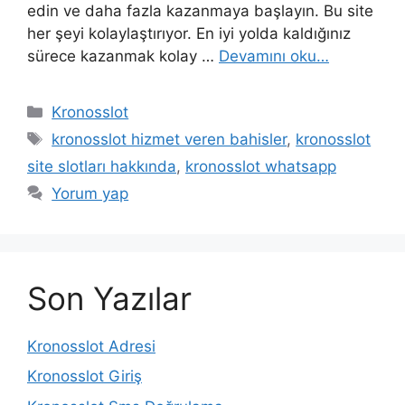
edin ve daha fazla kazanmaya başlayın. Bu site
her şeyi kolaylaştırıyor. En iyi yolda kaldığınız
sürece kazanmak kolay …
Devamını oku…
Kategoriler
Kronosslot
Etiketler
kronosslot hizmet veren bahisler
,
kronosslot
site slotları hakkında
,
kronosslot whatsapp
Yorum yap
Son Yazılar
Kronosslot Adresi
Kronosslot Giriş