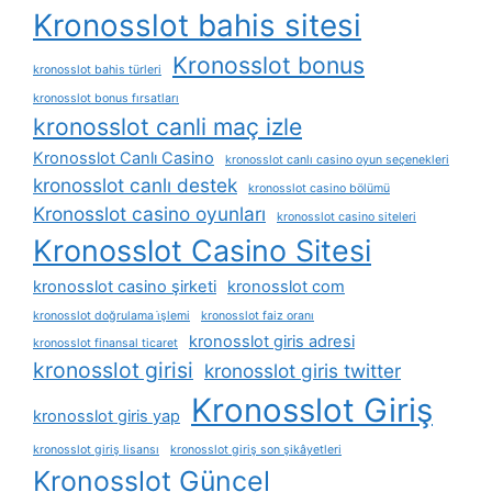
Kronosslot bahis sitesi
Kronosslot bonus
kronosslot bahis türleri
kronosslot bonus fırsatları
kronosslot canli maç izle
Kronosslot Canlı Casino
kronosslot canlı casino oyun seçenekleri
kronosslot canlı destek
kronosslot casino bölümü
Kronosslot casino oyunları
kronosslot casino siteleri
Kronosslot Casino Sitesi
kronosslot casino şirketi
kronosslot com
kronosslot doğrulama i̇şlemi
kronosslot faiz oranı
kronosslot giris adresi
kronosslot finansal ticaret
kronosslot girisi
kronosslot giris twitter
Kronosslot Giriş
kronosslot giris yap
kronosslot giriş lisansı
kronosslot giriş son şikâyetleri
Kronosslot Güncel