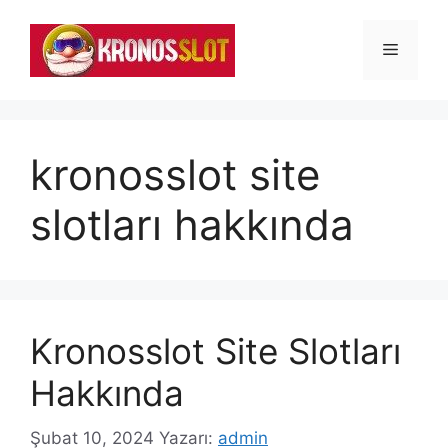
İçeriğe
atla
Menü
kronosslot site
slotları hakkında
Kronosslot Site Slotları
Hakkında
Şubat 10, 2024
Yazarı:
admin