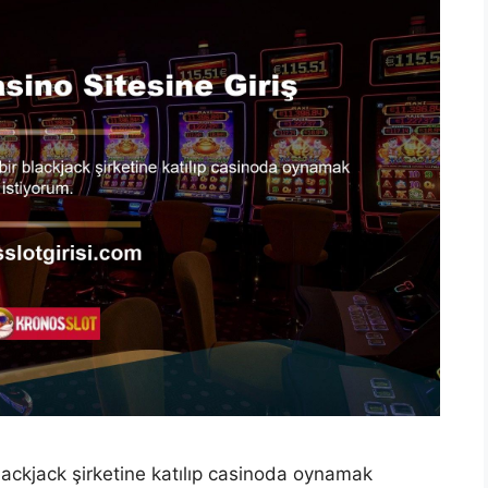
blackjack şirketine katılıp casinoda oynamak