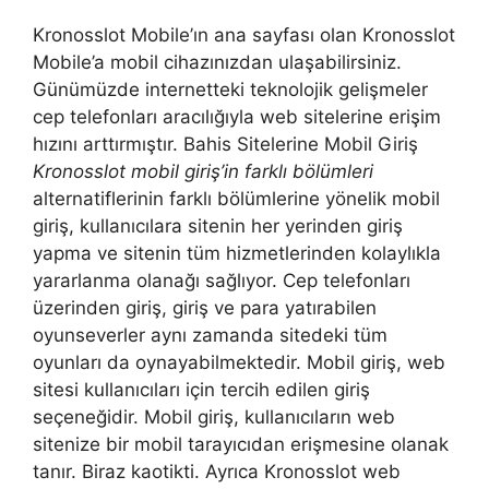
Kronosslot Mobile’ın ana sayfası olan Kronosslot
Mobile’a mobil cihazınızdan ulaşabilirsiniz.
Günümüzde internetteki teknolojik gelişmeler
cep telefonları aracılığıyla web sitelerine erişim
hızını arttırmıştır. Bahis Sitelerine Mobil Giriş
Kronosslot mobil giriş’in farklı bölümleri
alternatiflerinin farklı bölümlerine yönelik mobil
giriş, kullanıcılara sitenin her yerinden giriş
yapma ve sitenin tüm hizmetlerinden kolaylıkla
yararlanma olanağı sağlıyor. Cep telefonları
üzerinden giriş, giriş ve para yatırabilen
oyunseverler aynı zamanda sitedeki tüm
oyunları da oynayabilmektedir. Mobil giriş, web
sitesi kullanıcıları için tercih edilen giriş
seçeneğidir. Mobil giriş, kullanıcıların web
sitenize bir mobil tarayıcıdan erişmesine olanak
tanır. Biraz kaotikti. Ayrıca Kronosslot web