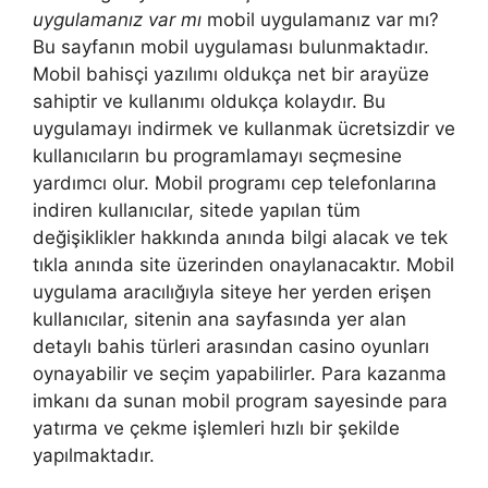
uygulamanız var mı
mobil uygulamanız var mı?
Bu sayfanın mobil uygulaması bulunmaktadır.
Mobil bahisçi yazılımı oldukça net bir arayüze
sahiptir ve kullanımı oldukça kolaydır. Bu
uygulamayı indirmek ve kullanmak ücretsizdir ve
kullanıcıların bu programlamayı seçmesine
yardımcı olur. Mobil programı cep telefonlarına
indiren kullanıcılar, sitede yapılan tüm
değişiklikler hakkında anında bilgi alacak ve tek
tıkla anında site üzerinden onaylanacaktır. Mobil
uygulama aracılığıyla siteye her yerden erişen
kullanıcılar, sitenin ana sayfasında yer alan
detaylı bahis türleri arasından casino oyunları
oynayabilir ve seçim yapabilirler. Para kazanma
imkanı da sunan mobil program sayesinde para
yatırma ve çekme işlemleri hızlı bir şekilde
yapılmaktadır.