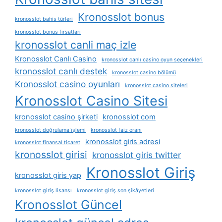
Kronosslot bonus
kronosslot bahis türleri
kronosslot bonus fırsatları
kronosslot canli maç izle
Kronosslot Canlı Casino
kronosslot canlı casino oyun seçenekleri
kronosslot canlı destek
kronosslot casino bölümü
Kronosslot casino oyunları
kronosslot casino siteleri
Kronosslot Casino Sitesi
kronosslot casino şirketi
kronosslot com
kronosslot doğrulama i̇şlemi
kronosslot faiz oranı
kronosslot giris adresi
kronosslot finansal ticaret
kronosslot girisi
kronosslot giris twitter
Kronosslot Giriş
kronosslot giris yap
kronosslot giriş lisansı
kronosslot giriş son şikâyetleri
Kronosslot Güncel