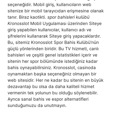
seçeneğidir. Mobil giriş, kullanıcıların web
sitenize bir mobil tarayıcıdan erişmesine olanak
tanır. Biraz kaotikti.
spor bahisleri kulübü
Kronosslot
Mobil Uygulaması üzerinden Siteye
giriş yapabilen kullanıcılar, kullanıcı adı ve
şifrelerini kullanarak Siteye giriş yapacaklardır.
Bu, sitemiz Kronosslot Spor Bahis Kulübü’nün
güçlü yönlerinden biridir. Bu TV hizmeti, canlı
bahisleri ve çeşitli genel istatistikleri içerir ve
sitenin her spor bölümünde istediğiniz kadar
bahis oynayabilirsiniz. Kronosslot, casinoda
oynamaktan başka seçeneğiniz olmayan bir
web sitesidir. Her ne kadar bu sitenin en büyük
dezavantajı bu olsa da daha kaliteli hizmet
vermenin tek yolunun bu olduğu söylenebilir.
Ayrıca sanal bahis ve espor alternatifleri
sunduğumuzu da unutmayın.