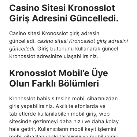
Casino Sitesi Kronosslot
Giriş Adresini Güncelledi.
Casino sitesi Kronosslot giriş adresini
güncelledi.
casino sitesi Kronosslot giriş adresini
güncelledi.
Giriş butonunu kullanarak güncel
Kronosslot adresinize ulaşabilirsiniz.
Kronosslot Mobil’e Üye
Olun Farklı Bölümleri
Kronosslot bahis sitesine mobil cihazınızdan
giriş yapabilirsiniz. Akıllı telefonlarda ve
tabletlerde kullanılabilen mobil giriş, web
sitesinde gezinmeyi daha hızlı ve daha kolay
hale getirir. Kullanıcıların mobil kayıt işlemini
mobil cihazlarındaki tarayıcıyı ve mobil veriyi