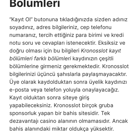
Bölümleri
“Kayıt Ol” butonuna tıkladığınızda sizden adınız
soyadınız, adres bilgileriniz, cep telefonu
numaranız, tercih ettiğiniz para birimi ve kredi
notu soru ve cevapları istenecektir. Eksiksiz ve
doğru olması için bu bilgileri
Kronosslot kayıt
bölümleri farklı bölümleri
kaydınızın çeşitli
bölümlerine girmeniz gerekmektedir. Kronosslot
bilgilerinizi üçüncü şahıslarla paylaşmayacaktır.
Üye olarak kaydolduktan sonra üyelik kaydınızı
e-posta veya telefon yoluyla onaylayacağız.
Kayıt olduktan sonra siteye giriş
yapabileceksiniz. Kronosslot birçok gruba
sponsorluk yapan bir bahis sitesidir. Tek
dezavantajı casino alanının olmamasıdır. Ancak
bahis alanındaki miktar oldukça yüksektir.