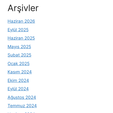
Arşivler
Haziran 2026
Eylül 2025
Haziran 2025
Mayıs 2025
Şubat 2025
Ocak 2025
Kasım 2024
Ekim 2024
Eylül 2024
Ağustos 2024
Temmuz 2024