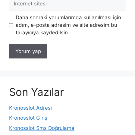
İnternet
sitesi
Daha sonraki yorumlarımda kullanılması için
adım, e-posta adresim ve site adresim bu
tarayıcıya kaydedilsin.
Son Yazılar
Kronosslot Adresi
Kronosslot Giriş
Kronosslot Sms Doğrulama