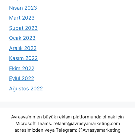
Nisan 2023
Mart 2023
Şubat 2023
Ocak 2023
Aralık 2022
Kasım 2022
Ekim 2022
Eylül 2022
Ağustos 2022
Avrasya'nın en büyük reklam platformunda olmak için
Microsoft Teams:
reklam@avrasyamarketing.com
adresimizden veya Telegram: @Avrasyamarketing