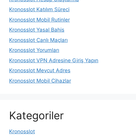
Kronosslot Katılım Süreci
Kronosslot Mobil Rutinler
Kronosslot Yasal Bahis
Kronosslot Canlı Maçları
Kronosslot Yorumları
Kronosslot VPN Adresine Giriş Yapın
Kronosslot Mevcut Adres
Kronosslot Mobil Cihazlar
Kategoriler
Kronosslot