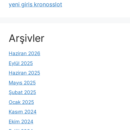
yeni giris kronosslot
Arşivler
Haziran 2026
Eylül 2025
Haziran 2025
Mayıs 2025
Şubat 2025
Ocak 2025
Kasım 2024
Ekim 2024