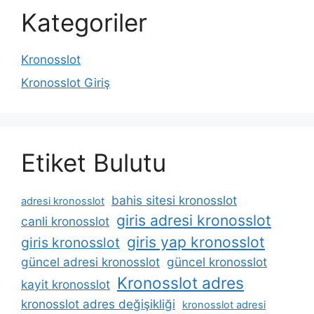
Kategoriler
Kronosslot
Kronosslot Giriş
Etiket Bulutu
bahis sitesi kronosslot
adresi kronosslot
giris adresi kronosslot
canli kronosslot
giris yap kronosslot
giris kronosslot
güncel adresi kronosslot
güncel kronosslot
Kronosslot adres
kayit kronosslot
kronosslot adres değişikliği
kronosslot adresi