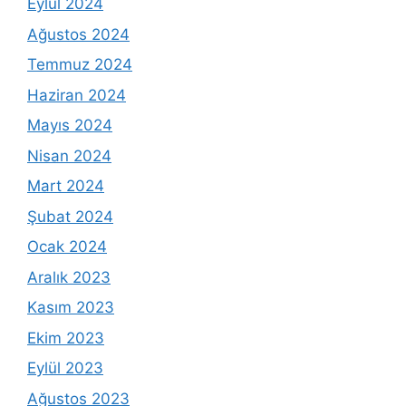
Eylül 2024
Ağustos 2024
Temmuz 2024
Haziran 2024
Mayıs 2024
Nisan 2024
Mart 2024
Şubat 2024
Ocak 2024
Aralık 2023
Kasım 2023
Ekim 2023
Eylül 2023
Ağustos 2023