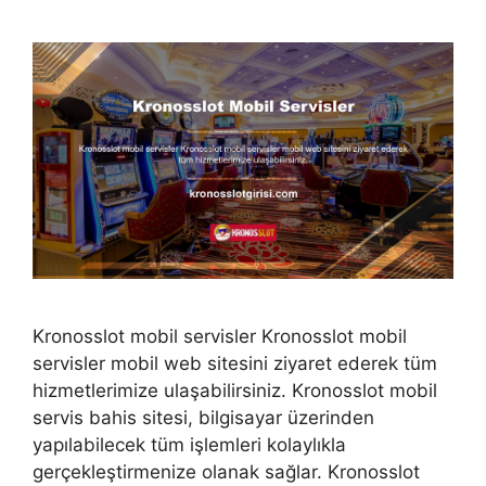
Kronosslot mobil servisler Kronosslot mobil
servisler mobil web sitesini ziyaret ederek tüm
hizmetlerimize ulaşabilirsiniz. Kronosslot mobil
servis bahis sitesi, bilgisayar üzerinden
yapılabilecek tüm işlemleri kolaylıkla
gerçekleştirmenize olanak sağlar. Kronosslot