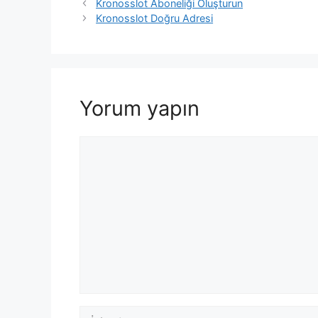
Yazı
Kronosslot Aboneliği Oluşturun
dolaşımı
Kronosslot Doğru Adresi
Yorum yapın
Yorum
İsim