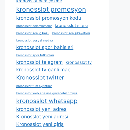
kronosslot para çekme
kronosslot promosyon
kronosslot promosyon kodu
kronosslot sitesi
kronosslot selamlamalar
kronosslot sonuç bazlı
kronosslot son şikâyetleri
kronosslot sosyal medya
kronosslot spor bahisleri
kronosslot spor tutkunları
kronosslot telegram
kronosslot tv
kronosslot tv canli maç
Kronosslot twitter
kronosslot tüm ayrıntılar
kronosslot web sitesine güvenebilir miyiz
kronosslot whatsapp
kronosslot yeni adres
Kronosslot yeni adresi
Kronosslot yeni giriş