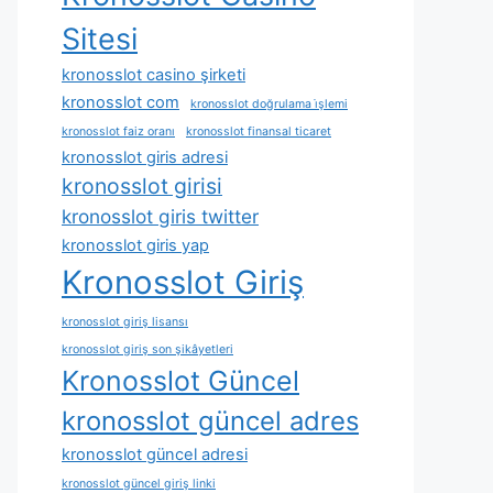
Sitesi
kronosslot casino şirketi
kronosslot com
kronosslot doğrulama i̇şlemi
kronosslot faiz oranı
kronosslot finansal ticaret
kronosslot giris adresi
kronosslot girisi
kronosslot giris twitter
kronosslot giris yap
Kronosslot Giriş
kronosslot giriş lisansı
kronosslot giriş son şikâyetleri
Kronosslot Güncel
kronosslot güncel adres
kronosslot güncel adresi
kronosslot güncel giriş linki