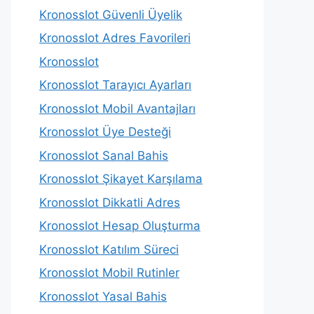
Kronosslot Güvenli Üyelik
Kronosslot Adres Favorileri
Kronosslot
Kronosslot Tarayıcı Ayarları
Kronosslot Mobil Avantajları
Kronosslot Üye Desteği
Kronosslot Sanal Bahis
Kronosslot Şikayet Karşılama
Kronosslot Dikkatli Adres
Kronosslot Hesap Oluşturma
Kronosslot Katılım Süreci
Kronosslot Mobil Rutinler
Kronosslot Yasal Bahis