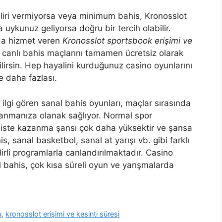
geliri vermiyorsa veya minimum bahis, Kronosslot
a uykunuz geliyorsa doğru bir tercih olabilir.
nda hizmet veren
Kronosslot sportsbook erişimi ve
e canlı bahis maçlarını tamamen ücretsiz olarak
lirsin. Hep hayalini kurduğunuz casino oyunlarını
e daha fazlası.
ilgi gören sanal bahis oyunları, maçlar sırasında
anmanıza olanak sağlıyor. Normal spor
 bahiste kazanma şansı çok daha yüksektir ve şansa
is, sanal basketbol, ​​sanal at yarışı vb. gibi farklı
rli programlarla canlandırılmaktadır. Casino
l bahis, çok kısa süreli oyun ve yarışmalarda
u
,
kronosslot erişimi ve kesinti süresi