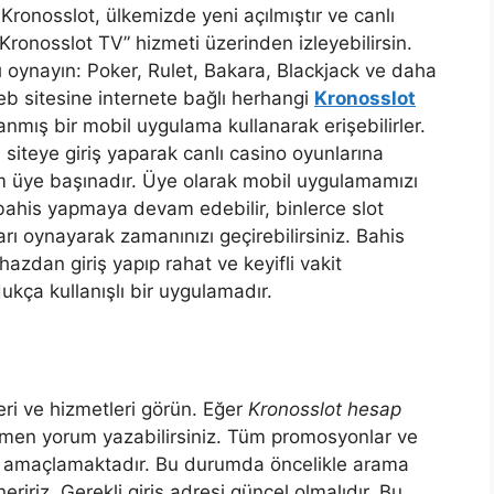
 Kronosslot, ülkemizde yeni açılmıştır ve canlı
ronosslot TV” hizmeti üzerinden izleyebilirsin.
 oynayın: Poker, Rulet, Bakara, Blackjack ve daha
b sitesine internete bağlı herhangi
Kronosslot
anmış bir mobil uygulama kullanarak erişebilirler.
 siteye giriş yaparak canlı casino oyunlarına
şim üye başınadır. Üye olarak mobil uygulamamızı
 bahis yapmaya devam edebilir, binlerce slot
arı oynayarak zamanınızı geçirebilirsiniz. Bahis
hazdan giriş yapıp rahat ve keyifli vakit
ukça kullanışlı bir uygulamadır.
eri ve hizmetleri görün. Eğer
Kronosslot hesap
men yorum yazabilirsiniz. Tüm promosyonlar ve
i amaçlamaktadır. Bu durumda öncelikle arama
ririz. Gerekli giriş adresi güncel olmalıdır. Bu,