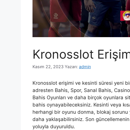
Kronosslot Erişim
Kasım 22, 2023
Yazarı:
admin
Kronosslot erişimi ve kesinti süresi yeni bi
adresten Bahis, Spor, Sanal Bahis, Casino,
Bahis Oyunları ve daha birçok oyunlara s
bahis oynayabileceksiniz. Kesinti veya kıs
herhangi bir oyunu donma, blokaj sorunu 
daha yaklaşabilirsiniz. Son güncellemen
yoluyla duyuruldu.