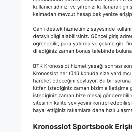
kullanıcı adınızı ve şifrenizi kullanarak g
kalmadan mevcut hesap bakiyenize erişip 
Canlı destek hizmetimiz sayesinde kullanıc
detaylı bilgi alabilirsiniz. Güncel giriş a
öğrenebilir, para yatırma ve çekme gibi fin
dilediğiniz zaman bonus talebinde bulunabil
BTK Kronosslot hizmet yasağı sonrası son 
Kronosslot her türlü konuda size yardımcı 
hareket edeceğini söylüyor. Bu bir soruna
lütfen istediğiniz zaman bizimle iletişime 
istediğiniz zaman bize mesaj gönderebilirs
sitesinin kalite seviyesini kontrol edebili
hayal ettiğiniz rakamlara daha hızlı ulaşm
Kronosslot Sportsbook Erişim