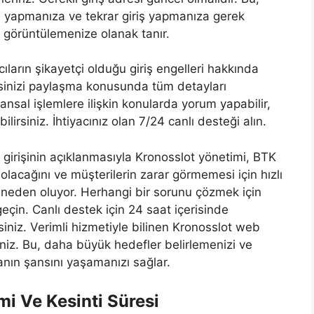
iriş yapmanıza ve tekrar giriş yapmanıza gerek
görüntülemenize olanak tanır.
ıların şikayetçi olduğu giriş engelleri hakkında
dresinizi paylaşma konusunda tüm detayları
ansal işlemlere ilişkin konularda yorum yapabilir,
irsiniz. İhtiyacınız olan 7/24 canlı desteği alın.
girişinin açıklanmasıyla Kronosslot yönetimi, BTK
olacağını ve müşterilerin zarar görmemesi için hızlı
 neden oluyor. Herhangi bir sorunu çözmek için
geçin. Canlı destek için 24 saat içerisinde
iniz. Verimli hizmetiyle bilinen Kronosslot web
rsiniz. Bu, daha büyük hedefler belirlemenizi ve
anın şansını yaşamanızı sağlar.
i Ve Kesinti Süresi