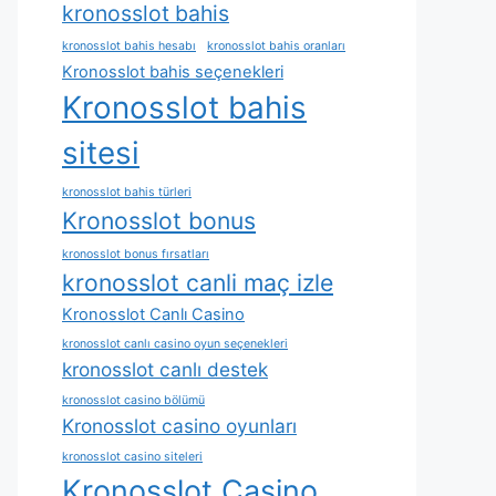
kronosslot bahis
kronosslot bahis hesabı
kronosslot bahis oranları
Kronosslot bahis seçenekleri
Kronosslot bahis
sitesi
kronosslot bahis türleri
Kronosslot bonus
kronosslot bonus fırsatları
kronosslot canli maç izle
Kronosslot Canlı Casino
kronosslot canlı casino oyun seçenekleri
kronosslot canlı destek
kronosslot casino bölümü
Kronosslot casino oyunları
kronosslot casino siteleri
Kronosslot Casino