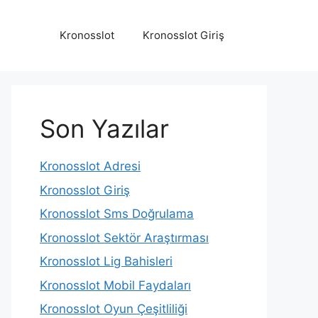
Kronosslot
Kronosslot Giriş
Son Yazılar
Kronosslot Adresi
Kronosslot Giriş
Kronosslot Sms Doğrulama
Kronosslot Sektör Araştırması
Kronosslot Lig Bahisleri
Kronosslot Mobil Faydaları
Kronosslot Oyun Çeşitliliği