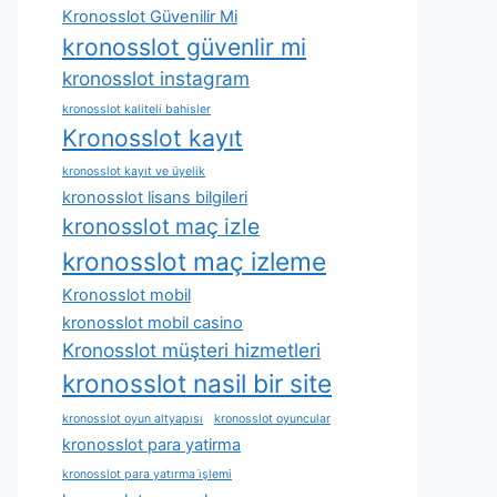
Kronosslot Güvenilir Mi
kronosslot güvenlir mi
kronosslot instagram
kronosslot kaliteli bahisler
Kronosslot kayıt
kronosslot kayıt ve üyelik
kronosslot lisans bilgileri
kronosslot maç izle
kronosslot maç izleme
Kronosslot mobil
kronosslot mobil casino
Kronosslot müşteri hizmetleri
kronosslot nasil bir site
kronosslot oyun altyapısı
kronosslot oyuncular
kronosslot para yatirma
kronosslot para yatırma i̇şlemi