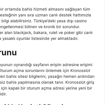
 bir ortamda bahis hizmeti almasını sağlayan tüm
 desteğinin yanı sıra uzman canlı destek hattımızla
ilgi alabilirsiniz. Türkiye’deki yasa dışı casino
ngellenmesi bilinen ve kronik bir sorundur.
 alan blackjack, bakara, rulet ve poker gibi canlı
yasaklı oyunlar listesinde yer almaktadır.
orunu
yunun oynandığı sayfanın erişim adresine erişimi
 Oturum açma sorunlarını önlemek için
Kronosslot
len bahis sitesi bilgilerini, yasağın hemen ardından
isiz bahis yapılmasına olanak tanır. Kronosslot giriş
çin kapalı bir oturum açma adresi yerine yeni bir
dir.