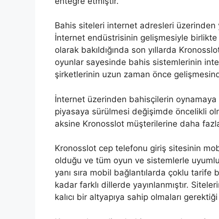
entegre etmiştir.
Bahis siteleri internet adresleri üzerinde
İnternet endüstrisinin gelişmesiyle birlik
olarak bakıldığında son yıllarda Kronosslo
oyunlar sayesinde bahis sistemlerinin int
şirketlerinin uzun zaman önce gelişmesind
İnternet üzerinden bahisçilerin oynamaya b
piyasaya sürülmesi değişimde öncelikli olma
aksine Kronosslot müşterilerine daha faz
Kronosslot cep telefonu giriş sitesinin mo
olduğu ve tüm oyun ve sistemlerle uyumlu 
yanı sıra mobil bağlantılarda çoklu tarife 
kadar farklı dillerde yayınlanmıştır. Sitel
kalıcı bir altyapıya sahip olmaları gerektiği