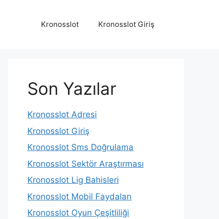
Kronosslot
Kronosslot Giriş
Son Yazılar
Kronosslot Adresi
Kronosslot Giriş
Kronosslot Sms Doğrulama
Kronosslot Sektör Araştırması
Kronosslot Lig Bahisleri
Kronosslot Mobil Faydaları
Kronosslot Oyun Çeşitliliği