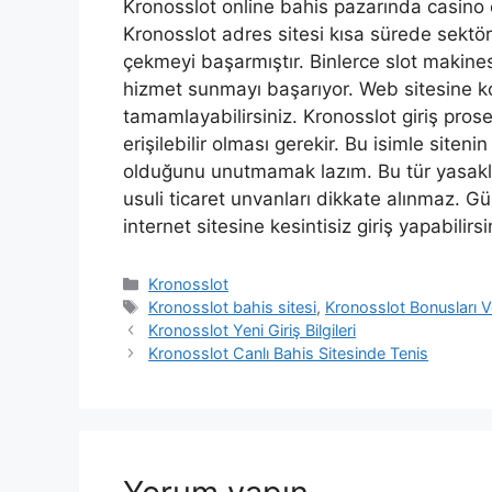
Kronosslot online bahis pazarında casino
Kronosslot adres sitesi kısa sürede sektör
çekmeyi başarmıştır. Binlerce slot makinesi
hizmet sunmayı başarıyor. Web sitesine kol
tamamlayabilirsiniz. Kronosslot giriş pros
erişilebilir olması gerekir. Bu isimle site
olduğunu unutmamak lazım. Bu tür yasakla
usuli ticaret unvanları dikkate alınmaz. G
internet sitesine kesintisiz giriş yapabilirsi
Kategoriler
Kronosslot
Etiketler
Kronosslot bahis sitesi
,
Kronosslot Bonusları V
Yazı
Kronosslot Yeni Giriş Bilgileri
dolaşımı
Kronosslot Canlı Bahis Sitesinde Tenis