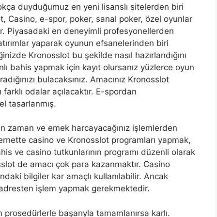
ça duyduğumuz en yeni lisanslı sitelerden biri
t, Casino, e-spor, poker, sanal poker, özel oyunlar
ir. Piyasadaki en deneyimli profesyonellerden
atırımlar yaparak oyunun efsanelerinden biri
ğinizde Kronosslot bu şekilde nasıl hazırlandığını
anlı bahis yapmak için kayıt olursanız yüzlerce oyun
radığınızı bulacaksınız. Amacınız Kronosslot
ı farklı odalar açılacaktır. E-spordan
el tasarlanmış.
için zaman ve emek harcayacağınız işlemlerden
ternette casino ve Kronosslot programları yapmak,
his ve casino tutkunlarının programı düzenli olarak
onosslot de amacı çok para kazanmaktır. Casino
daki bilgiler kar amaçlı kullanılabilir. Ancak
bir adresten işlem yapmak gerekmektedir.
n prosedürlerle başarıyla tamamlanırsa karlı.