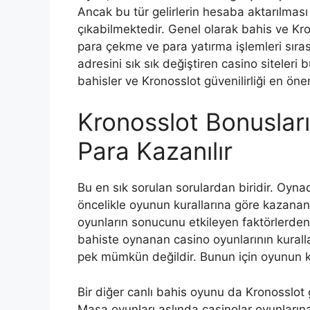
Ancak bu tür gelirlerin hesaba aktarılm
çıkabilmektedir. Genel olarak bahis ve Kro
para çekme ve para yatırma işlemleri sıras
adresini sık sık değiştiren casino siteler
bahisler ve Kronosslot güvenilirliği en önem
Kronosslot Bonusları 
Para Kazanılır
Bu en sık sorulan sorulardan biridir. Oyn
öncelikle oyunun kurallarına göre kazanan o
oyunların sonucunu etkileyen faktörlerden 
bahiste oynanan casino oyunlarının kurall
pek mümkün değildir. Bunun için oyunun ku
Bir diğer canlı bahis oyunu da Kronosslot g
Masa oyunları aslında casinolar oyunlarına