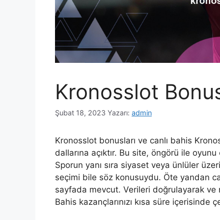
Kronosslot Bonus
Şubat 18, 2023
Yazarı:
admin
Kronosslot bonusları ve canlı bahis Kronos
dallarına açıktır. Bu site, öngörü ile oyunu
Sporun yanı sıra siyaset veya ünlüler üze
seçimi bile söz konusuydu. Öte yandan canlı
sayfada mevcut. Verileri doğrulayarak ve 
Bahis kazançlarınızı kısa süre içerisinde çe