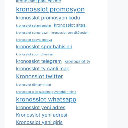
kronosslot para çekme
kronosslot promosyon
kronosslot promosyon kodu
kronosslot sitesi
kronosslot selamlamalar
kronosslot sonuç bazlı
kronosslot son şikâyetleri
kronosslot sosyal medya
kronosslot spor bahisleri
kronosslot spor tutkunları
kronosslot telegram
kronosslot tv
kronosslot tv canli maç
Kronosslot twitter
kronosslot tüm ayrıntılar
kronosslot web sitesine güvenebilir miyiz
kronosslot whatsapp
kronosslot yeni adres
Kronosslot yeni adresi
Kronosslot yeni giriş