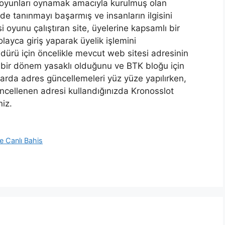
 oyunları oynamak amacıyla kurulmuş olan
de tanınmayı başarmış ve insanların ilgisini
 oyunu çalıştıran site, üyelerine kapsamlı bir
ayca giriş yaparak üyelik işlemini
edürü için öncelikle mevcut web sitesi adresinin
nin bir dönem yasaklı olduğunu ve BTK bloğu için
rda adres güncellemeleri yüz yüze yapılırken,
üncellenen adresi kullandığınızda Kronosslot
niz.
e Canlı Bahis