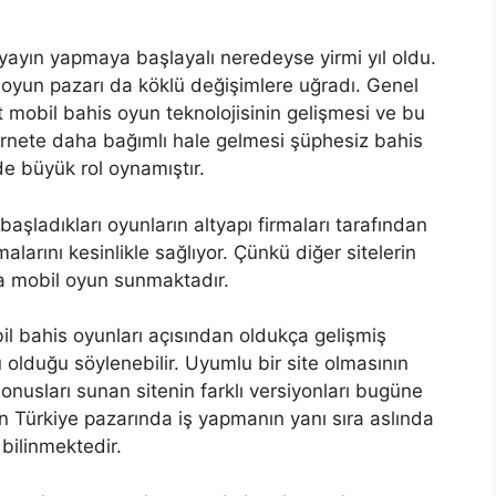
n yayın yapmaya başlayalı neredeyse yirmi yıl oldu.
te oyun pazarı da köklü değişimlere uğradı. Genel
t mobil bahis oyun teknolojisinin gelişmesi ve bu
ernete daha bağımlı hale gelmesi şüphesiz bahis
e büyük rol oynamıştır.
aşladıkları oyunların altyapı firmaları tarafından
larını kesinlikle sağlıyor. Çünkü diğer sitelerin
la mobil oyun sunmaktadır.
bil bahis oyunları açısından oldukça gelişmiş
olduğu söylenebilir. Uyumlu bir site olmasının
bonusları sunan sitenin farklı versiyonları bugüne
erin Türkiye pazarında iş yapmanın yanı sıra aslında
 bilinmektedir.