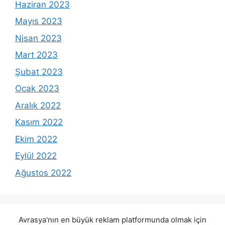
Haziran 2023
Mayıs 2023
Nisan 2023
Mart 2023
Şubat 2023
Ocak 2023
Aralık 2022
Kasım 2022
Ekim 2022
Eylül 2022
Ağustos 2022
Avrasya'nın en büyük reklam platformunda olmak için