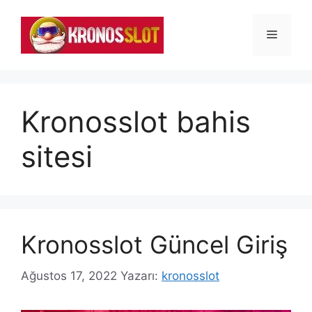
İçeriğe
atla
Menü
Kronosslot bahis
sitesi
Kronosslot Güncel Giriş
Ağustos 17, 2022
Yazarı:
kronosslot