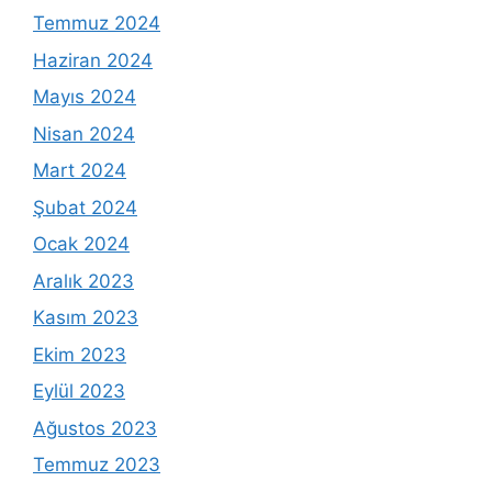
Temmuz 2024
Haziran 2024
Mayıs 2024
Nisan 2024
Mart 2024
Şubat 2024
Ocak 2024
Aralık 2023
Kasım 2023
Ekim 2023
Eylül 2023
Ağustos 2023
Temmuz 2023