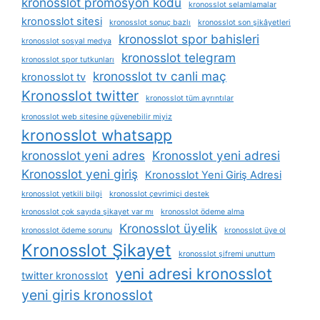
kronosslot promosyon kodu
kronosslot selamlamalar
kronosslot sitesi
kronosslot sonuç bazlı
kronosslot son şikâyetleri
kronosslot spor bahisleri
kronosslot sosyal medya
kronosslot telegram
kronosslot spor tutkunları
kronosslot tv canli maç
kronosslot tv
Kronosslot twitter
kronosslot tüm ayrıntılar
kronosslot web sitesine güvenebilir miyiz
kronosslot whatsapp
kronosslot yeni adres
Kronosslot yeni adresi
Kronosslot yeni giriş
Kronosslot Yeni Giriş Adresi
kronosslot yetkili bilgi
kronosslot çevrimiçi destek
kronosslot çok sayıda şikayet var mı
kronosslot ödeme alma
Kronosslot üyelik
kronosslot ödeme sorunu
kronosslot üye ol
Kronosslot Şikayet
kronosslot şifremi unuttum
yeni adresi kronosslot
twitter kronosslot
yeni giris kronosslot