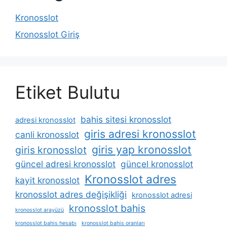
Kronosslot
Kronosslot Giriş
Etiket Bulutu
bahis sitesi kronosslot
adresi kronosslot
giris adresi kronosslot
canli kronosslot
giris yap kronosslot
giris kronosslot
güncel adresi kronosslot
güncel kronosslot
Kronosslot adres
kayit kronosslot
kronosslot adres değişikliği
kronosslot adresi
kronosslot bahis
kronosslot arayüzü
kronosslot bahis hesabı
kronosslot bahis oranları