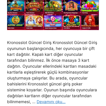
Kronosslot Güncel Giriş Kronosslot Güncel Giriş
oyununun başlangıcında, her oyuncuya bir çift
kart dağıtılır. Kapalı kart diğer oyuncular
tarafından bilinmez. İlk önce masaya 3 kart
dağıtın. Oyuncular ellerindeki kartları masadaki
kartlarla eşleştirerek güçlü kombinasyonlar
oluşturmaya çalışırlar. Bu arada, oyuncular
bahislerini Kronosslot güncel giriş poker
sistemine koyarlar. Oyunun başında oyunculara
dağıtılan kartların diğer oyuncular tarafından
bilinmemesi, …
Devamını oku…