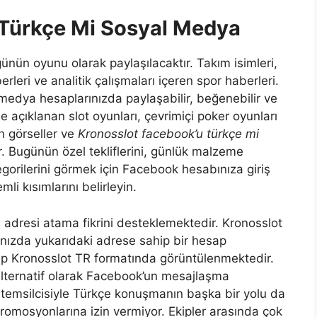
 Türkçe Mi Sosyal Medya
nün oyunu olarak paylaşılacaktır. Takım isimleri,
erleri ve analitik çalışmaları içeren spor haberleri.
l medya hesaplarınızda paylaşabilir, beğenebilir ve
e açıklanan slot oyunları, çevrimiçi poker oyunları
in görseller ve
Kronosslot facebook’u türkçe mi
r. Bugünün özel tekliflerini, günlük malzeme
gorilerini görmek için Facebook hesabınıza giriş
i kısımlarını belirleyin.
adresi atama fikrini desteklemektedir. Kronosslot
nızda yukarıdaki adrese sahip bir hesap
lup Kronosslot TR formatında görüntülenmektedir.
Alternatif olarak Facebook’un mesajlaşma
 temsilcisiyle Türkçe konuşmanın başka bir yolu da
romosyonlarına izin vermiyor. Ekipler arasında çok