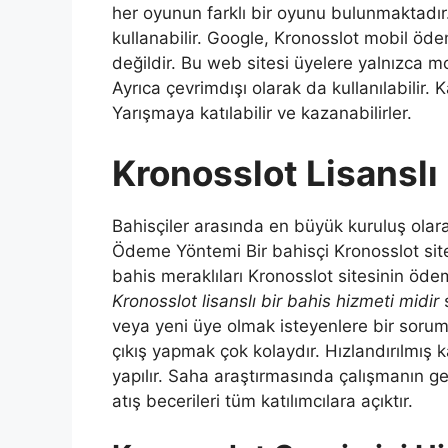
her oyunun farklı bir oyunu bulunmaktadır
kullanabilir. Google, Kronosslot mobil öde
değildir. Bu web sitesi üyelere yalnızca m
Ayrıca çevrimdışı olarak da kullanılabilir. 
Yarışmaya katılabilir ve kazanabilirler.
Kronosslot Lisanslı 
Bahisçiler arasında en büyük kuruluş olara
Ödeme Yöntemi Bir bahisçi Kronosslot sit
bahis meraklıları Kronosslot sitesinin öd
Kronosslot lisanslı bir bahis hizmeti midir
s
veya yeni üye olmak isteyenlere bir sorum
çıkış yapmak çok kolaydır. Hızlandırılmış kay
yapılır. Saha araştırmasında çalışmanın gen
atış becerileri tüm katılımcılara açıktır.