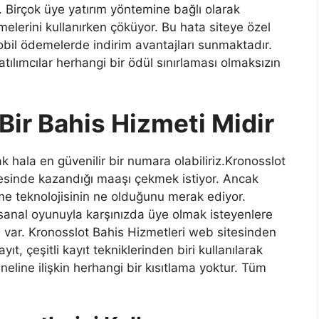
. Birçok üye yatırım yöntemine bağlı olarak
melerini kullanırken çöküyor. Bu hata siteye özel
obil ödemelerde indirim avantajları sunmaktadır.
Katılımcılar herhangi bir ödül sınırlaması olmaksızın
Bir Bahis Hizmeti Midir
k hala en güvenilir bir numara olabiliriz.Kronosslot
esinde kazandığı maaşı çekmek istiyor. Ancak
eme teknolojisinin ne olduğunu merak ediyor.
anal oyunuyla karşınızda üye olmak isteyenlere
 var. Kronosslot Bahis Hizmetleri web sitesinden
ıt, çeşitli kayıt tekniklerinden biri kullanılarak
eline ilişkin herhangi bir kısıtlama yoktur. Tüm