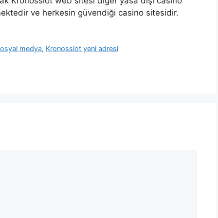
rak Kronosslot web sitesi diğer yasa dışı casino
ektedir ve herkesin güvendiği casino sitesidir.
sosyal medya
,
Kronosslot yeni adresi