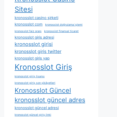
Sitesi
kronosslot casino şirketi
kronosslot com
kronosslot doğrulama i̇şlemi
kronosslot faiz oranı
kronosslot finansal ticaret
kronosslot giris adresi
kronosslot girisi
kronosslot giris twitter
kronosslot giris yap
Kronosslot Giriş
kronosslot giriş lisansı
kronosslot giriş son şikâyetleri
Kronosslot Güncel
kronosslot güncel adres
kronosslot güncel adresi
kronosslot güncel giriş linki