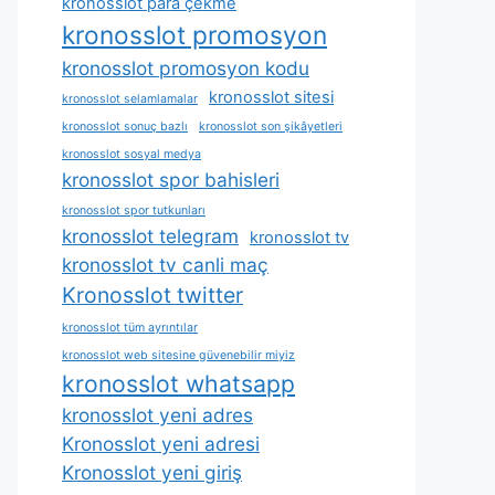
kronosslot para çekme
kronosslot promosyon
kronosslot promosyon kodu
kronosslot sitesi
kronosslot selamlamalar
kronosslot sonuç bazlı
kronosslot son şikâyetleri
kronosslot sosyal medya
kronosslot spor bahisleri
kronosslot spor tutkunları
kronosslot telegram
kronosslot tv
kronosslot tv canli maç
Kronosslot twitter
kronosslot tüm ayrıntılar
kronosslot web sitesine güvenebilir miyiz
kronosslot whatsapp
kronosslot yeni adres
Kronosslot yeni adresi
Kronosslot yeni giriş