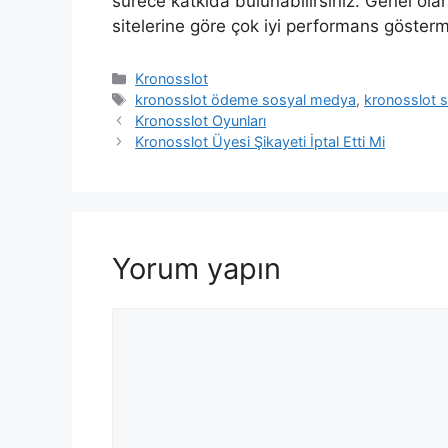
sürece katkıda bulunabilirsiniz. Genel ola
sitelerine göre çok iyi performans gösterm
Kategoriler
Kronosslot
Etiketler
kronosslot ödeme sosyal medya
,
kronosslot 
Yazı
Kronosslot Oyunları
dolaşımı
Kronosslot Üyesi Şikayeti İptal Etti Mi
Yorum yapın
Yorum