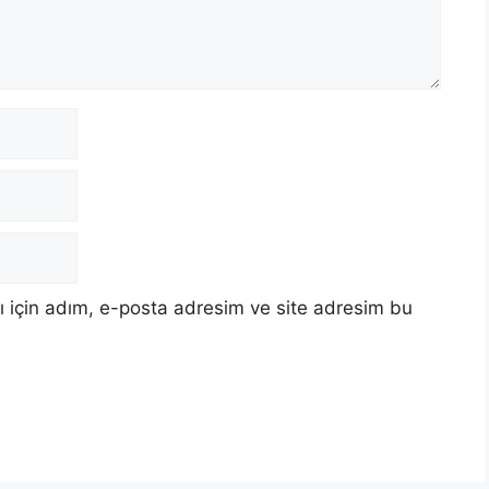
 için adım, e-posta adresim ve site adresim bu