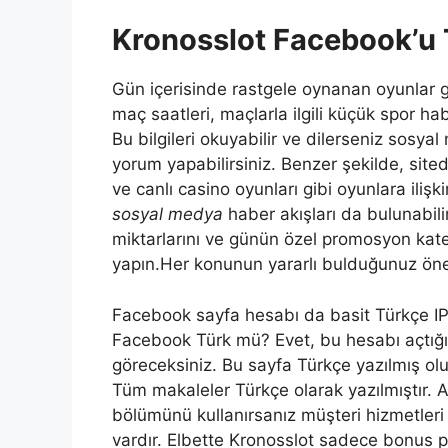
Kronosslot Facebook’u
Gün içerisinde rastgele oynanan oyunlar gü
maç saatleri, maçlarla ilgili küçük spor hab
Bu bilgileri okuyabilir ve dilerseniz sosya
yorum yapabilirsiniz. Benzer şekilde, sited
ve canlı casino oyunları gibi oyunlara ilişk
sosyal medya
haber akışları da bulunabili
miktarlarını ve günün özel promosyon kate
yapın.Her konunun yararlı bulduğunuz öneml
Facebook sayfa hesabı da basit Türkçe IP 
Facebook Türk mü? Evet, bu hesabı açtığı
göreceksiniz. Bu sayfa Türkçe yazılmış o
Tüm makaleler Türkçe olarak yazılmıştır. 
bölümünü kullanırsanız müşteri hizmetleri
vardır. Elbette Kronosslot sadece bonus p