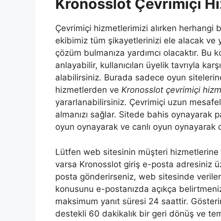
Kronosslot Çevrimiçi Hi
Çevrimiçi hizmetlerimizi alırken herhangi 
ekibimiz tüm şikayetlerinizi ele alacak ve
çözüm bulmanıza yardımcı olacaktır. Bu ko
anlayabilir, kullanıcıları üyelik tavrıyla k
alabilirsiniz. Burada sadece oyun siteleri
hizmetlerden ve
Kronosslot çevrimiçi hizm
yararlanabilirsiniz. Çevrimiçi uzun mesafel
almanızı sağlar. Sitede bahis oynayarak p
oyun oynayarak ve canlı oyun oynayarak d
Lütfen web sitesinin müşteri hizmetlerine 
varsa Kronosslot giriş e-posta adresiniz üz
posta gönderirseniz, web sitesinde verilen
konusunu e-postanızda açıkça belirtmeniz 
maksimum yanıt süresi 24 saattir. Gösterin
destekli 60 dakikalık bir geri dönüş ve te