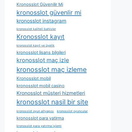
Kronosslot Güvenilir Mi
kronosslot güvenlir mi
kronosslot instagram
kronosslot kaliteli bahisler
Kronosslot kayıt
kronosslot kayıt ve üyelik
kronosslot lisans bilgileri
kronosslot maç izle
kronosslot maç izleme
Kronosslot mobil
kronosslot mobil casino
Kronosslot müşteri hizmetleri
kronosslot nasil bir site
kronosslot oyun altyapısı
kronosslot oyuncular
kronosslot para yatirma
kronosslot para yatırma i̇şlemi