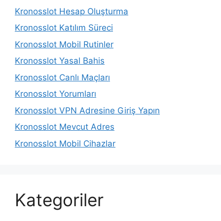
Kronosslot Hesap Oluşturma
Kronosslot Katılım Süreci
Kronosslot Mobil Rutinler
Kronosslot Yasal Bahis
Kronosslot Canlı Maçları
Kronosslot Yorumları
Kronosslot VPN Adresine Giriş Yapın
Kronosslot Mevcut Adres
Kronosslot Mobil Cihazlar
Kategoriler