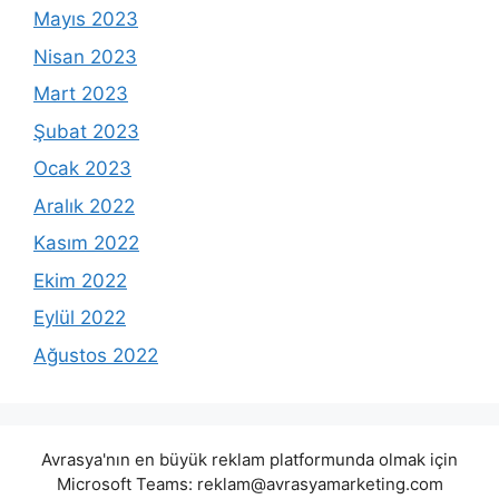
Mayıs 2023
Nisan 2023
Mart 2023
Şubat 2023
Ocak 2023
Aralık 2022
Kasım 2022
Ekim 2022
Eylül 2022
Ağustos 2022
Avrasya'nın en büyük reklam platformunda olmak için
Microsoft Teams:
reklam@avrasyamarketing.com