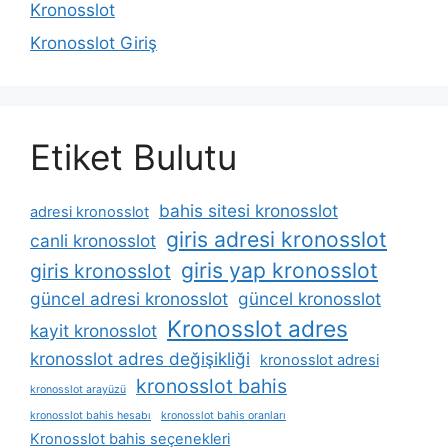
Kronosslot
Kronosslot Giriş
Etiket Bulutu
bahis sitesi kronosslot
adresi kronosslot
giris adresi kronosslot
canli kronosslot
giris yap kronosslot
giris kronosslot
güncel adresi kronosslot
güncel kronosslot
Kronosslot adres
kayit kronosslot
kronosslot adres değişikliği
kronosslot adresi
kronosslot bahis
kronosslot arayüzü
kronosslot bahis hesabı
kronosslot bahis oranları
Kronosslot bahis seçenekleri