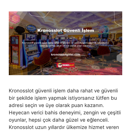
Kronosslot güvenli işlem daha rahat ve güvenli
bir şekilde işlem yapmak istiyorsanız lütfen bu
adresi seçin ve üye olarak puan kazanın.
Heyecan verici bahis deneyimi, zengin ve çeşitli
oyunlar, hepsi çok daha güzel ve eğlenceli.
Kronosslot uzun yıllardır ülkemize hizmet veren