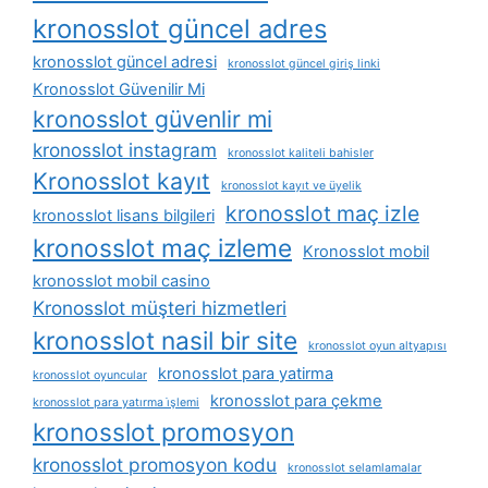
kronosslot güncel adres
kronosslot güncel adresi
kronosslot güncel giriş linki
Kronosslot Güvenilir Mi
kronosslot güvenlir mi
kronosslot instagram
kronosslot kaliteli bahisler
Kronosslot kayıt
kronosslot kayıt ve üyelik
kronosslot maç izle
kronosslot lisans bilgileri
kronosslot maç izleme
Kronosslot mobil
kronosslot mobil casino
Kronosslot müşteri hizmetleri
kronosslot nasil bir site
kronosslot oyun altyapısı
kronosslot para yatirma
kronosslot oyuncular
kronosslot para çekme
kronosslot para yatırma i̇şlemi
kronosslot promosyon
kronosslot promosyon kodu
kronosslot selamlamalar