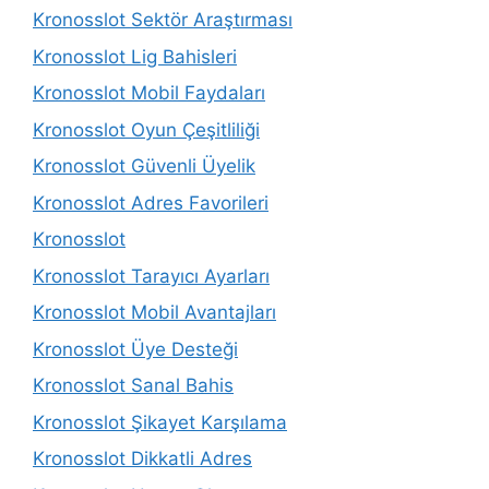
Kronosslot Sektör Araştırması
Kronosslot Lig Bahisleri
Kronosslot Mobil Faydaları
Kronosslot Oyun Çeşitliliği
Kronosslot Güvenli Üyelik
Kronosslot Adres Favorileri
Kronosslot
Kronosslot Tarayıcı Ayarları
Kronosslot Mobil Avantajları
Kronosslot Üye Desteği
Kronosslot Sanal Bahis
Kronosslot Şikayet Karşılama
Kronosslot Dikkatli Adres