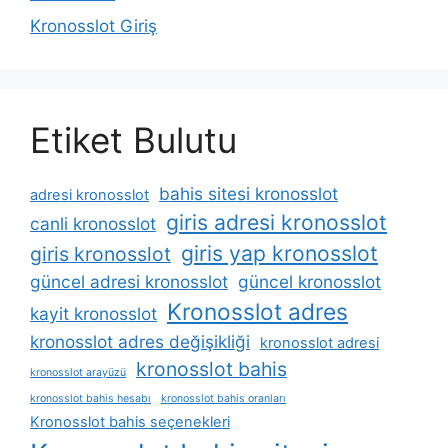
Kronosslot Giriş
Etiket Bulutu
bahis sitesi kronosslot
adresi kronosslot
giris adresi kronosslot
canli kronosslot
giris yap kronosslot
giris kronosslot
güncel adresi kronosslot
güncel kronosslot
Kronosslot adres
kayit kronosslot
kronosslot adres değişikliği
kronosslot adresi
kronosslot bahis
kronosslot arayüzü
kronosslot bahis hesabı
kronosslot bahis oranları
Kronosslot bahis seçenekleri