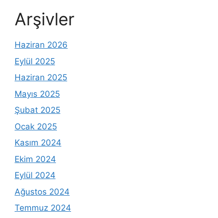
Arşivler
Haziran 2026
Eylül 2025
Haziran 2025
Mayıs 2025
Şubat 2025
Ocak 2025
Kasım 2024
Ekim 2024
Eylül 2024
Ağustos 2024
Temmuz 2024