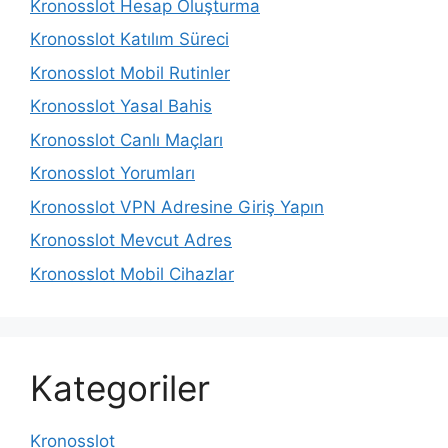
Kronosslot Hesap Oluşturma
Kronosslot Katılım Süreci
Kronosslot Mobil Rutinler
Kronosslot Yasal Bahis
Kronosslot Canlı Maçları
Kronosslot Yorumları
Kronosslot VPN Adresine Giriş Yapın
Kronosslot Mevcut Adres
Kronosslot Mobil Cihazlar
Kategoriler
Kronosslot