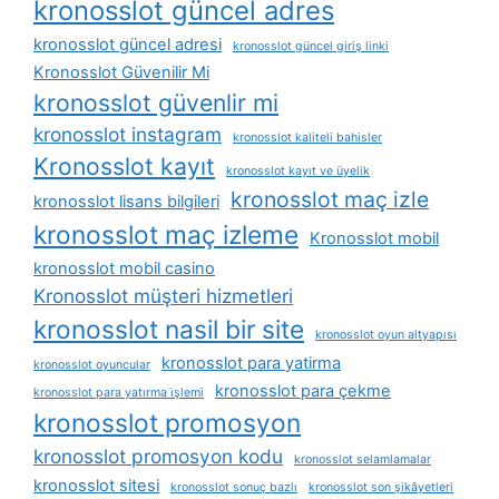
kronosslot güncel adres
kronosslot güncel adresi
kronosslot güncel giriş linki
Kronosslot Güvenilir Mi
kronosslot güvenlir mi
kronosslot instagram
kronosslot kaliteli bahisler
Kronosslot kayıt
kronosslot kayıt ve üyelik
kronosslot maç izle
kronosslot lisans bilgileri
kronosslot maç izleme
Kronosslot mobil
kronosslot mobil casino
Kronosslot müşteri hizmetleri
kronosslot nasil bir site
kronosslot oyun altyapısı
kronosslot para yatirma
kronosslot oyuncular
kronosslot para çekme
kronosslot para yatırma i̇şlemi
kronosslot promosyon
kronosslot promosyon kodu
kronosslot selamlamalar
kronosslot sitesi
kronosslot sonuç bazlı
kronosslot son şikâyetleri