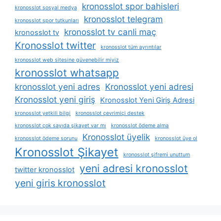
kronosslot spor bahisleri
kronosslot sosyal medya
kronosslot telegram
kronosslot spor tutkunları
kronosslot tv canli maç
kronosslot tv
Kronosslot twitter
kronosslot tüm ayrıntılar
kronosslot web sitesine güvenebilir miyiz
kronosslot whatsapp
kronosslot yeni adres
Kronosslot yeni adresi
Kronosslot yeni giriş
Kronosslot Yeni Giriş Adresi
kronosslot yetkili bilgi
kronosslot çevrimiçi destek
kronosslot çok sayıda şikayet var mı
kronosslot ödeme alma
Kronosslot üyelik
kronosslot ödeme sorunu
kronosslot üye ol
Kronosslot Şikayet
kronosslot şifremi unuttum
yeni adresi kronosslot
twitter kronosslot
yeni giris kronosslot