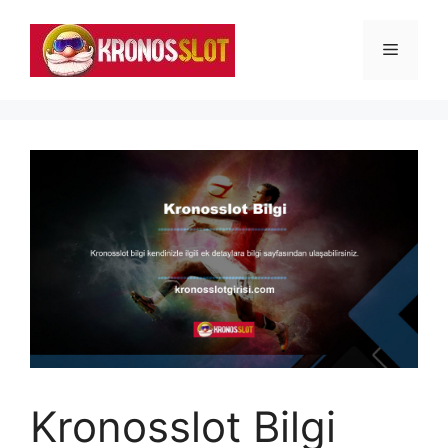
İçeriğe
atla
Menü
Kronosslot Bilgi