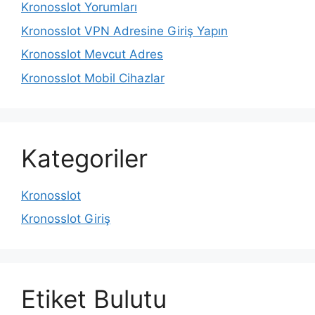
Kronosslot Yorumları
Kronosslot VPN Adresine Giriş Yapın
Kronosslot Mevcut Adres
Kronosslot Mobil Cihazlar
Kategoriler
Kronosslot
Kronosslot Giriş
Etiket Bulutu