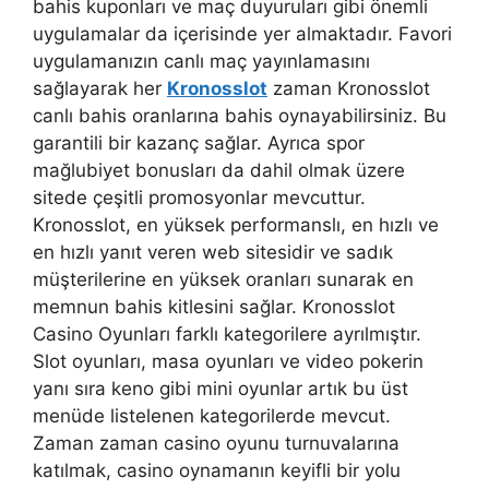
bahis kuponları ve maç duyuruları gibi önemli
uygulamalar da içerisinde yer almaktadır. Favori
uygulamanızın canlı maç yayınlamasını
sağlayarak her
Kronosslot
zaman Kronosslot
canlı bahis oranlarına bahis oynayabilirsiniz. Bu
garantili bir kazanç sağlar. Ayrıca spor
mağlubiyet bonusları da dahil olmak üzere
sitede çeşitli promosyonlar mevcuttur.
Kronosslot, en yüksek performanslı, en hızlı ve
en hızlı yanıt veren web sitesidir ve sadık
müşterilerine en yüksek oranları sunarak en
memnun bahis kitlesini sağlar. Kronosslot
Casino Oyunları farklı kategorilere ayrılmıştır.
Slot oyunları, masa oyunları ve video pokerin
yanı sıra keno gibi mini oyunlar artık bu üst
menüde listelenen kategorilerde mevcut.
Zaman zaman casino oyunu turnuvalarına
katılmak, casino oynamanın keyifli bir yolu