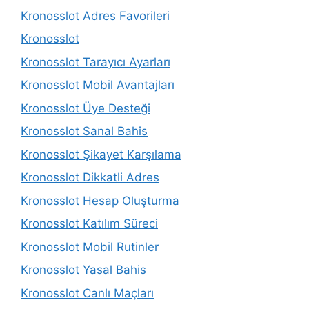
Kronosslot Adres Favorileri
Kronosslot
Kronosslot Tarayıcı Ayarları
Kronosslot Mobil Avantajları
Kronosslot Üye Desteği
Kronosslot Sanal Bahis
Kronosslot Şikayet Karşılama
Kronosslot Dikkatli Adres
Kronosslot Hesap Oluşturma
Kronosslot Katılım Süreci
Kronosslot Mobil Rutinler
Kronosslot Yasal Bahis
Kronosslot Canlı Maçları