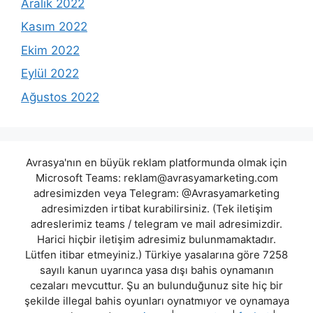
Aralık 2022
Kasım 2022
Ekim 2022
Eylül 2022
Ağustos 2022
Avrasya'nın en büyük reklam platformunda olmak için
Microsoft Teams:
reklam@avrasyamarketing.com
adresimizden veya Telegram: @Avrasyamarketing
adresimizden irtibat kurabilirsiniz. (Tek iletişim
adreslerimiz teams / telegram ve mail adresimizdir.
Harici hiçbir iletişim adresimiz bulunmamaktadır.
Lütfen itibar etmeyiniz.) Türkiye yasalarına göre 7258
sayılı kanun uyarınca yasa dışı bahis oynamanın
cezaları mevcuttur. Şu an bulunduğunuz site hiç bir
şekilde illegal bahis oyunları oynatmıyor ve oynamaya