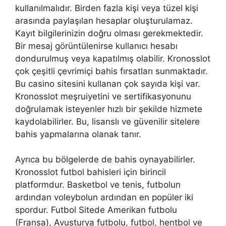
kullanılmalıdır. Birden fazla kişi veya tüzel kişi
arasında paylaşılan hesaplar oluşturulamaz.
Kayıt bilgilerinizin doğru olması gerekmektedir.
Bir mesaj görüntülenirse kullanıcı hesabı
dondurulmuş veya kapatılmış olabilir. Kronosslot
çok çeşitli çevrimiçi bahis fırsatları sunmaktadır.
Bu casino sitesini kullanan çok sayıda kişi var.
Kronosslot meşruiyetini ve sertifikasyonunu
doğrulamak isteyenler hızlı bir şekilde hizmete
kaydolabilirler. Bu, lisanslı ve güvenilir sitelere
bahis yapmalarına olanak tanır.
Ayrıca bu bölgelerde de bahis oynayabilirler.
Kronosslot futbol bahisleri için birincil
platformdur. Basketbol ve tenis, futbolun
ardından voleybolun ardından en popüler iki
spordur. Futbol Sitede Amerikan futbolu
(Fransa), Avusturya futbolu, futbol, ​​hentbol ve