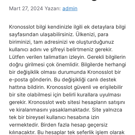
Mart 27, 2024
Yazarı:
admin
Kronosslot bilgi kendinizle ilgili ek detaylara bilgi
sayfasından ulaşabilirsiniz. Ülkenizi, para
biriminizi, tam adresinizi ve oluşturduğunuz
kullanıcı adını ve şifreyi belirtmeniz gerekir.
Lütfen verilen talimatları izleyin. Gerekli bilgilerin
doğru girilmesi çok önemlidir. Bilgilerde herhangi
bir değişiklik olması durumunda Kronosslot bir
e-posta gönderin. Bu değişikliği canlı destek
hattına bildirin. Kronosslot güvenli ve erişilebilir
bir site olabilmesi için belirli kurallara uyulması
gerekir. Kronosslot web sitesi hesapların satışını
ve kiralanmasını yasaklamaktadır. Site yalnızca
tek bir bireysel kullanıcı hesabına izin
vermektedir. Birden fazla hesap geçersiz
kılınacaktır. Bu hesaplar tek seferlik işlem olarak