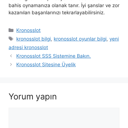
bahis oynamanıza olanak tanır. İyi şanslar ve zor
kazanılan başarılarınızı tekrarlayabilirsiniz.
Kategoriler
Kronosslot
Etiketler
kronosslot bilgi
,
kronosslot oyunlar bilgi
,
yeni
adresi kronosslot
Yazı
Kronosslot SSS Sistemine Bakın.
dolaşımı
Kronosslot Sitesine Üyelik
Yorum yapın
Yorum