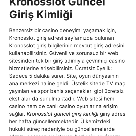
Kronosslot Güncel
Giriş Kimliği
Benzersiz bir casino deneyimi yaşamak için,
Kronosslot giriş adresi sayfamızda bulunan
Kronosslot giriş bilgilerinin mevcut giriş adresini
kullanabilirsiniz. Güvenli ve sorunsuz bir web
sitesinden tek bir giriş adımıyla çevrimiçi casino
hizmetlerine erişebilirsiniz. Ücretsiz üyelik:
Sadece 5 dakika sürer. Site, oyun dünyasının
ana merkezi haline geldi. Üstelik sitede TV maç
yayınları ve spor bahis seçenekleri gibi ücretsiz
ekstralar da sunulmaktadır. Web sitesi hem
casino hem de canlı casino oyunlarına erişim
sağlar.
Kronosslot güncel giriş kimliği
giriş adresi
her hafta güncellenmektedir. Ülkemizdeki
hukuki süreç nedeniyle bu güncellemelerde