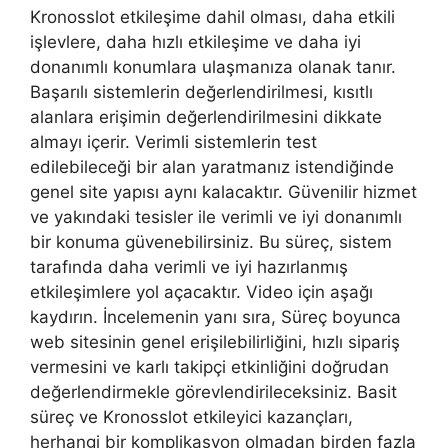
Kronosslot etkileşime dahil olması, daha etkili
işlevlere, daha hızlı etkileşime ve daha iyi
donanımlı konumlara ulaşmanıza olanak tanır.
Başarılı sistemlerin değerlendirilmesi, kısıtlı
alanlara erişimin değerlendirilmesini dikkate
almayı içerir. Verimli sistemlerin test
edilebileceği bir alan yaratmanız istendiğinde
genel site yapısı aynı kalacaktır. Güvenilir hizmet
ve yakındaki tesisler ile verimli ve iyi donanımlı
bir konuma güvenebilirsiniz. Bu süreç, sistem
tarafında daha verimli ve iyi hazırlanmış
etkileşimlere yol açacaktır. Video için aşağı
kaydırın. İncelemenin yanı sıra, Süreç boyunca
web sitesinin genel erişilebilirliğini, hızlı sipariş
vermesini ve karlı takipçi etkinliğini doğrudan
değerlendirmekle görevlendirileceksiniz. Basit
süreç ve Kronosslot etkileyici kazançları,
herhangi bir komplikasyon olmadan birden fazla