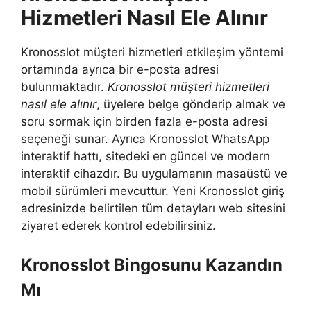
Hizmetleri Nasıl Ele Alınır
Kronosslot müşteri hizmetleri etkileşim yöntemi
ortamında ayrıca bir e-posta adresi
bulunmaktadır.
Kronosslot müşteri hizmetleri
nasıl ele alınır
, üyelere belge gönderip almak ve
soru sormak için birden fazla e-posta adresi
seçeneği sunar. Ayrıca Kronosslot WhatsApp
interaktif hattı, sitedeki en güncel ve modern
interaktif cihazdır. Bu uygulamanın masaüstü ve
mobil sürümleri mevcuttur. Yeni Kronosslot giriş
adresinizde belirtilen tüm detayları web sitesini
ziyaret ederek kontrol edebilirsiniz.
Kronosslot Bingosunu Kazandın
Mı