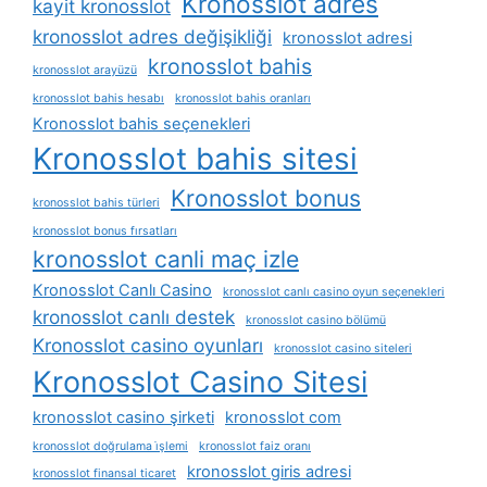
Kronosslot adres
kayit kronosslot
kronosslot adres değişikliği
kronosslot adresi
kronosslot bahis
kronosslot arayüzü
kronosslot bahis hesabı
kronosslot bahis oranları
Kronosslot bahis seçenekleri
Kronosslot bahis sitesi
Kronosslot bonus
kronosslot bahis türleri
kronosslot bonus fırsatları
kronosslot canli maç izle
Kronosslot Canlı Casino
kronosslot canlı casino oyun seçenekleri
kronosslot canlı destek
kronosslot casino bölümü
Kronosslot casino oyunları
kronosslot casino siteleri
Kronosslot Casino Sitesi
kronosslot casino şirketi
kronosslot com
kronosslot doğrulama i̇şlemi
kronosslot faiz oranı
kronosslot giris adresi
kronosslot finansal ticaret