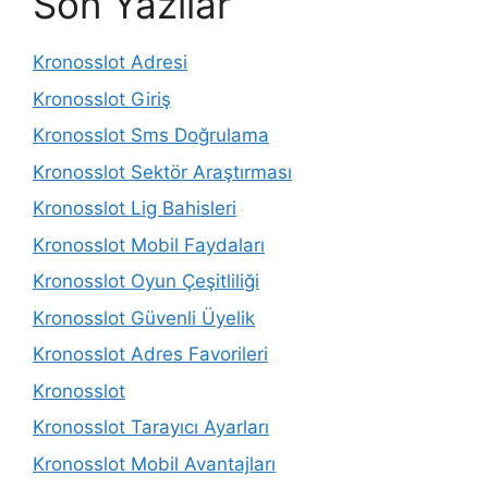
Son Yazılar
Kronosslot Adresi
Kronosslot Giriş
Kronosslot Sms Doğrulama
Kronosslot Sektör Araştırması
Kronosslot Lig Bahisleri
Kronosslot Mobil Faydaları
Kronosslot Oyun Çeşitliliği
Kronosslot Güvenli Üyelik
Kronosslot Adres Favorileri
Kronosslot
Kronosslot Tarayıcı Ayarları
Kronosslot Mobil Avantajları