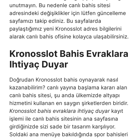
unutmayın. Bu nedenle canlı bahis sitesi
adresindeki değişiklikler için lütfen güncelleme
sayfamızı takip ediniz. Bu sayfalarda
paylaştığımız yeni Kronosslot adres bilgilerini
alarak canlı bahis ofisine kolayca ulaşabilirsiniz.
Kronosslot Bahis Evraklara
Ihtiyaç Duyar
Doğrudan Kronosslot bahis oynayarak nasıl
kazanabilirim? canlı yayına başlama kararı alan
canlı bahis sitesi, şu anda ülkemizde altyapı
hizmetini kullanan en saygın şirketlerden biridir.
Kronosslot bahis evraklara ihtiyaç duyar
kayıt
işlemi ile canlı bahis sitesinin ana sayfasına
girdiğinizde sizi sade bir tasarım karşılıyor.
Soldaki ana menüye bakıldığında spor bahisleri