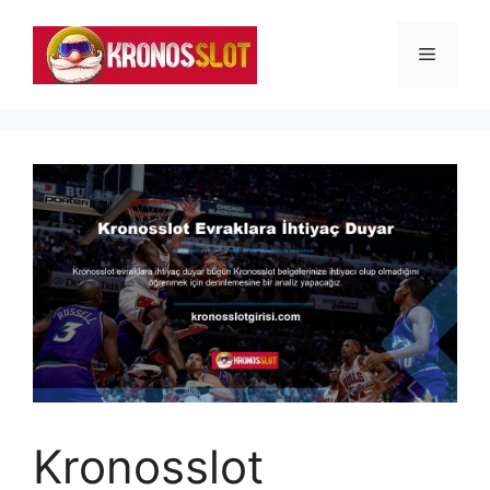
İçeriğe
atla
Menü
Kronosslot