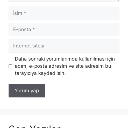
İsim
E-
posta
İnternet
sitesi
Daha sonraki yorumlarımda kullanılması için
adım, e-posta adresim ve site adresim bu
tarayıcıya kaydedilsin.