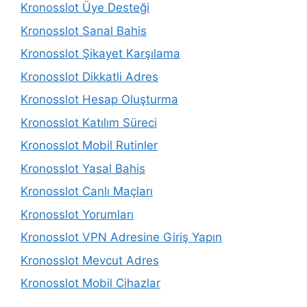
Kronosslot Üye Desteği
Kronosslot Sanal Bahis
Kronosslot Şikayet Karşılama
Kronosslot Dikkatli Adres
Kronosslot Hesap Oluşturma
Kronosslot Katılım Süreci
Kronosslot Mobil Rutinler
Kronosslot Yasal Bahis
Kronosslot Canlı Maçları
Kronosslot Yorumları
Kronosslot VPN Adresine Giriş Yapın
Kronosslot Mevcut Adres
Kronosslot Mobil Cihazlar