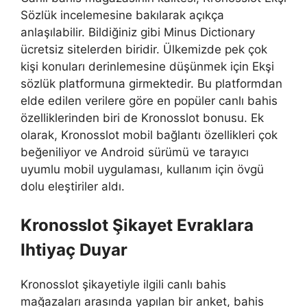
Sözlük incelemesine bakılarak açıkça
anlaşılabilir. Bildiğiniz gibi Minus Dictionary
ücretsiz sitelerden biridir. Ülkemizde pek çok
kişi konuları derinlemesine düşünmek için Ekşi
sözlük platformuna girmektedir. Bu platformdan
elde edilen verilere göre en popüler canlı bahis
özelliklerinden biri de Kronosslot bonusu. Ek
olarak, Kronosslot mobil bağlantı özellikleri çok
beğeniliyor ve Android sürümü ve tarayıcı
uyumlu mobil uygulaması, kullanım için övgü
dolu eleştiriler aldı.
Kronosslot Şikayet Evraklara
Ihtiyaç Duyar
Kronosslot şikayetiyle ilgili canlı bahis
mağazaları arasında yapılan bir anket, bahis