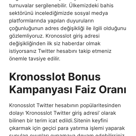
turnuvalar sergilenebilir. Ülkemizdeki bahis
sektörünü incelediğimizde sosyal medya
platformlarında yapılan duyuruların
çoğunluğunun adres değişikliği ile ilgili olduğunu
gözlemliyoruz. Kronosslot giriş adresi
değişikliğinden ilk siz haberdar olmak
istiyorsanız Twitter hesabını takip etmeniz
önemle tavsiye edilir.
Kronosslot Bonus
Kampanyası Faiz Oranı
Kronosslot Twitter hesabının popülaritesinden
dolayı ‘Kronosslot Twitter giriş adresi’ olarak
bilinen bir terim icat edildi.Sitenin keyfini
çıkarmak için geçici para yatırma işlemi yaparak
sunulan oyunları oynamaya devam edebilirsiniz.