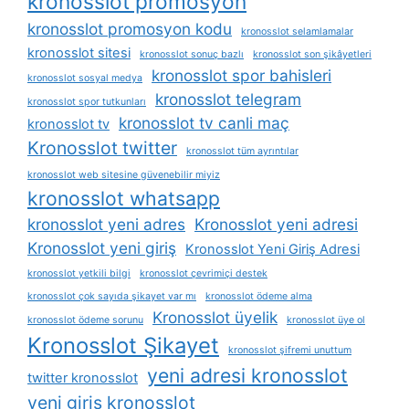
kronosslot promosyon
kronosslot promosyon kodu
kronosslot selamlamalar
kronosslot sitesi
kronosslot sonuç bazlı
kronosslot son şikâyetleri
kronosslot spor bahisleri
kronosslot sosyal medya
kronosslot telegram
kronosslot spor tutkunları
kronosslot tv canli maç
kronosslot tv
Kronosslot twitter
kronosslot tüm ayrıntılar
kronosslot web sitesine güvenebilir miyiz
kronosslot whatsapp
kronosslot yeni adres
Kronosslot yeni adresi
Kronosslot yeni giriş
Kronosslot Yeni Giriş Adresi
kronosslot yetkili bilgi
kronosslot çevrimiçi destek
kronosslot çok sayıda şikayet var mı
kronosslot ödeme alma
Kronosslot üyelik
kronosslot ödeme sorunu
kronosslot üye ol
Kronosslot Şikayet
kronosslot şifremi unuttum
yeni adresi kronosslot
twitter kronosslot
yeni giris kronosslot