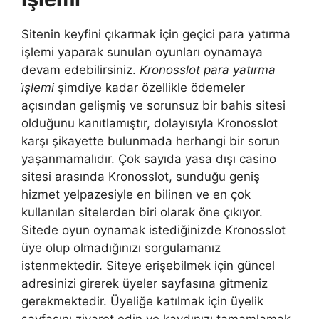
Sitenin keyfini çıkarmak için geçici para yatırma
işlemi yaparak sunulan oyunları oynamaya
devam edebilirsiniz.
Kronosslot para yatırma
i̇şlemi
şimdiye kadar özellikle ödemeler
açısından gelişmiş ve sorunsuz bir bahis sitesi
olduğunu kanıtlamıştır, dolayısıyla Kronosslot
karşı şikayette bulunmada herhangi bir sorun
yaşanmamalıdır. Çok sayıda yasa dışı casino
sitesi arasında Kronosslot, sunduğu geniş
hizmet yelpazesiyle en bilinen ve en çok
kullanılan sitelerden biri olarak öne çıkıyor.
Sitede oyun oynamak istediğinizde Kronosslot
üye olup olmadığınızı sorgulamanız
istenmektedir. Siteye erişebilmek için güncel
adresinizi girerek üyeler sayfasına gitmeniz
gerekmektedir. Üyeliğe katılmak için üyelik
sayfasını ziyaret edin ve kaydınızı tamamlamak