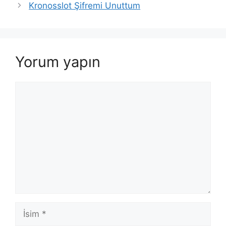
dolaşımı
Kronosslot Şifremi Unuttum
Yorum yapın
Yorum
İsim