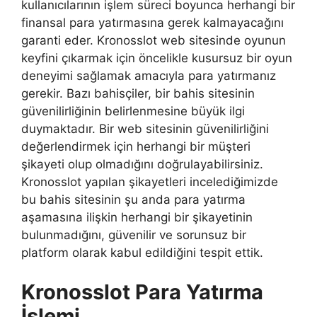
kullanıcılarının işlem süreci boyunca herhangi bir
finansal para yatırmasına gerek kalmayacağını
garanti eder. Kronosslot web sitesinde oyunun
keyfini çıkarmak için öncelikle kusursuz bir oyun
deneyimi sağlamak amacıyla para yatırmanız
gerekir. Bazı bahisçiler, bir bahis sitesinin
güvenilirliğinin belirlenmesine büyük ilgi
duymaktadır. Bir web sitesinin güvenilirliğini
değerlendirmek için herhangi bir müşteri
şikayeti olup olmadığını doğrulayabilirsiniz.
Kronosslot yapılan şikayetleri incelediğimizde
bu bahis sitesinin şu anda para yatırma
aşamasına ilişkin herhangi bir şikayetinin
bulunmadığını, güvenilir ve sorunsuz bir
platform olarak kabul edildiğini tespit ettik.
Kronosslot Para Yatırma
İşlemi