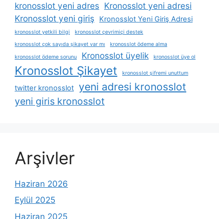
kronosslot yeni adres
Kronosslot yeni adresi
Kronosslot yeni giriş
Kronosslot Yeni Giriş Adresi
kronosslot yetkili bilgi
kronosslot çevrimiçi destek
kronosslot çok sayıda şikayet var mı
kronosslot ödeme alma
Kronosslot üyelik
kronosslot ödeme sorunu
kronosslot üye ol
Kronosslot Şikayet
kronosslot şifremi unuttum
yeni adresi kronosslot
twitter kronosslot
yeni giris kronosslot
Arşivler
Haziran 2026
Eylül 2025
Haziran 2025