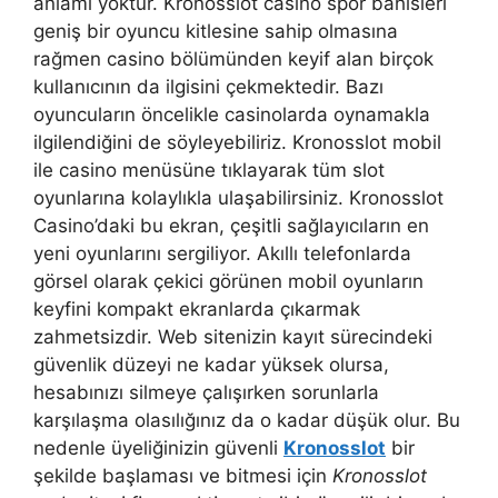
anlamı yoktur. Kronosslot casino spor bahisleri
geniş bir oyuncu kitlesine sahip olmasına
rağmen casino bölümünden keyif alan birçok
kullanıcının da ilgisini çekmektedir. Bazı
oyuncuların öncelikle casinolarda oynamakla
ilgilendiğini de söyleyebiliriz. Kronosslot mobil
ile casino menüsüne tıklayarak tüm slot
oyunlarına kolaylıkla ulaşabilirsiniz. Kronosslot
Casino’daki bu ekran, çeşitli sağlayıcıların en
yeni oyunlarını sergiliyor. Akıllı telefonlarda
görsel olarak çekici görünen mobil oyunların
keyfini kompakt ekranlarda çıkarmak
zahmetsizdir. Web sitenizin kayıt sürecindeki
güvenlik düzeyi ne kadar yüksek olursa,
hesabınızı silmeye çalışırken sorunlarla
karşılaşma olasılığınız da o kadar düşük olur. Bu
nedenle üyeliğinizin güvenli
Kronosslot
bir
şekilde başlaması ve bitmesi için
Kronosslot