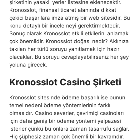
şirketinin yasaklı yerler listesine eklenecektir.
Kronosslot, finansal ticaret alanında dikkat
çekici başarılara imza atmış bir web sitesidir. Bu
konu detaylı bir incelemeyi gerektirmektedir.
Sonuç olarak Kronosslot etkili etkilerini anlamak
çok önemlidir. Kronosslot doğası nedir? Aklınıza
takılan her türlü soruyu yanıtlamak için hazır
olacaklar. Bu soruyu cevaplayabilirseniz her şey
yoluna girecek.
Kronosslot Casino Şirketi
Kronosslot sitesinde ödeme başarılı ise bunun
temel nedeni ödeme yöntemlerinin farklı
olmasıdır. Casino severler, çevrimiçi casinoları
için daha geniş bir ödeme yöntemi yelpazesi
isterler çünkü bu onlara zaman tasarrufu sağlar.
Hiç şüphesiz zaman çok önemli bir kavramdır.