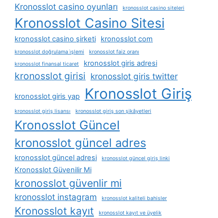
Kronosslot casino oyunları
kronosslot casino siteleri
Kronosslot Casino Sitesi
kronosslot casino şirketi
kronosslot com
kronosslot doğrulama i̇şlemi
kronosslot faiz oranı
kronosslot giris adresi
kronosslot finansal ticaret
kronosslot girisi
kronosslot giris twitter
Kronosslot Giriş
kronosslot giris yap
kronosslot giriş lisansı
kronosslot giriş son şikâyetleri
Kronosslot Güncel
kronosslot güncel adres
kronosslot güncel adresi
kronosslot güncel giriş linki
Kronosslot Güvenilir Mi
kronosslot güvenlir mi
kronosslot instagram
kronosslot kaliteli bahisler
Kronosslot kayıt
kronosslot kayıt ve üyelik