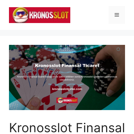
İçeriğe
atla
Menü
Kronosslot Finansal