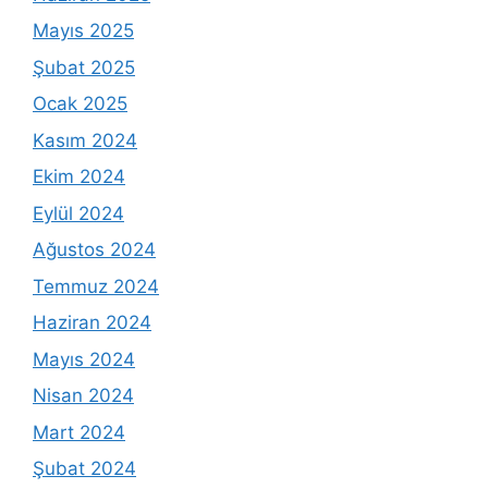
Mayıs 2025
Şubat 2025
Ocak 2025
Kasım 2024
Ekim 2024
Eylül 2024
Ağustos 2024
Temmuz 2024
Haziran 2024
Mayıs 2024
Nisan 2024
Mart 2024
Şubat 2024