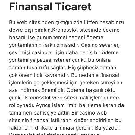
Finansal Ticaret
Bu web sitesinden çıktığınızda lütfen hesabınızı
devre dışı bırakın.Kronosslot sitesinde ödeme
başarılı ise bunun temel nedeni ödeme
yöntemlerinin farklı olmasıdır. Casino severler,
çevrimiçi casinoları için daha geniş bir ödeme
yöntemi yelpazesi isterler çünkü bu onlara
zaman tasarrufu sağlar. Hiç şüphesiz zaman
çok önemli bir kavramdır. Bu nedenle finansal
işlemlerin gerçekleşmesi için gereken süreyi en
aza indirmek önemlidir. Ödeme başarılı oldu
çünkü Kronosslot web sitesi mali işlemlerinde
rol oynadı. Ayrıca işlem limiti belirleme kararı da
tamamen bahisçiye aittir. Bir casino web
sitesinin finansal istikrarını değerlendirirken bu
faktörlerin dikkate alınması gerekir. Bu yüzden