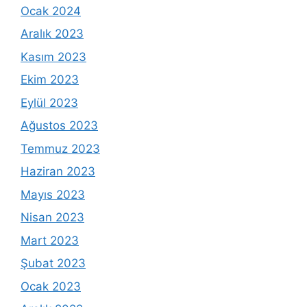
Ocak 2024
Aralık 2023
Kasım 2023
Ekim 2023
Eylül 2023
Ağustos 2023
Temmuz 2023
Haziran 2023
Mayıs 2023
Nisan 2023
Mart 2023
Şubat 2023
Ocak 2023