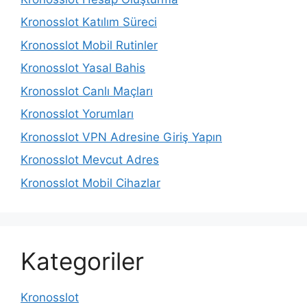
Kronosslot Katılım Süreci
Kronosslot Mobil Rutinler
Kronosslot Yasal Bahis
Kronosslot Canlı Maçları
Kronosslot Yorumları
Kronosslot VPN Adresine Giriş Yapın
Kronosslot Mevcut Adres
Kronosslot Mobil Cihazlar
Kategoriler
Kronosslot