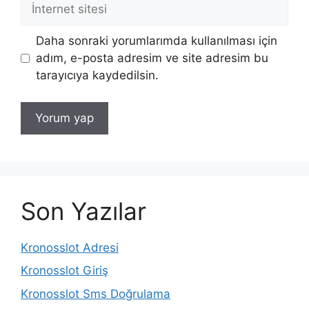
İnternet
sitesi
Daha sonraki yorumlarımda kullanılması için
adım, e-posta adresim ve site adresim bu
tarayıcıya kaydedilsin.
Son Yazılar
Kronosslot Adresi
Kronosslot Giriş
Kronosslot Sms Doğrulama