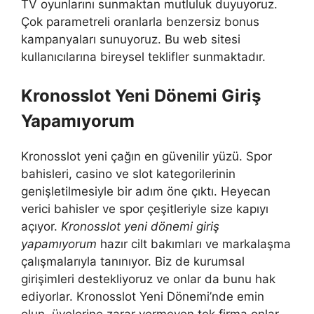
TV oyunlarını sunmaktan mutluluk duyuyoruz.
Çok parametreli oranlarla benzersiz bonus
kampanyaları sunuyoruz. Bu web sitesi
kullanıcılarına bireysel teklifler sunmaktadır.
Kronosslot Yeni Dönemi Giriş
Yapamıyorum
Kronosslot yeni çağın en güvenilir yüzü. Spor
bahisleri, casino ve slot kategorilerinin
genişletilmesiyle bir adım öne çıktı. Heyecan
verici bahisler ve spor çeşitleriyle size kapıyı
açıyor.
Kronosslot yeni dönemi giriş
yapamıyorum
hazır cilt bakımları ve markalaşma
çalışmalarıyla tanınıyor. Biz de kurumsal
girişimleri destekliyoruz ve onlar da bunu hak
ediyorlar. Kronosslot Yeni Dönemi’nde emin