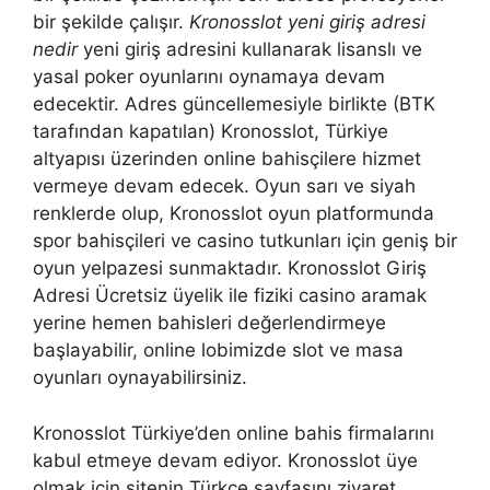
bir şekilde çalışır.
Kronosslot yeni giriş adresi
nedir
yeni giriş adresini kullanarak lisanslı ve
yasal poker oyunlarını oynamaya devam
edecektir. Adres güncellemesiyle birlikte (BTK
tarafından kapatılan) Kronosslot, Türkiye
altyapısı üzerinden online bahisçilere hizmet
vermeye devam edecek. Oyun sarı ve siyah
renklerde olup, Kronosslot oyun platformunda
spor bahisçileri ve casino tutkunları için geniş bir
oyun yelpazesi sunmaktadır. Kronosslot Giriş
Adresi Ücretsiz üyelik ile fiziki casino aramak
yerine hemen bahisleri değerlendirmeye
başlayabilir, online lobimizde slot ve masa
oyunları oynayabilirsiniz.
Kronosslot Türkiye’den online bahis firmalarını
kabul etmeye devam ediyor. Kronosslot üye
olmak için sitenin Türkçe sayfasını ziyaret