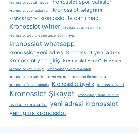
kronosslot spor bahisleri
kronosslot sosyal medya
kronosslot telegram
kronosslot spor tutkunları
kronosslot tv canli maç
kronosslot tv
Kronosslot twitter
kronosslot tüm ayrıntılar
kronosslot web sitesine güvenebilir miyiz
kronosslot whatsapp
kronosslot yeni adres
Kronosslot yeni adresi
Kronosslot yeni giriş
Kronosslot Yeni Giriş Adresi
kronosslot yetkili bilgi
kronosslot çevrimiçi destek
kronosslot çok sayıda şikayet var mı
kronosslot ödeme alma
Kronosslot üyelik
kronosslot ödeme sorunu
kronosslot üye ol
Kronosslot Şikayet
kronosslot şifremi unuttum
yeni adresi kronosslot
twitter kronosslot
yeni giris kronosslot