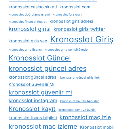
kronosslot casino şirketi
kronosslot com
kronosslot doğrulama i̇şlemi
kronosslot faiz oranı
kronosslot giris adresi
kronosslot finansal ticaret
kronosslot girisi
kronosslot giris twitter
Kronosslot Giriş
kronosslot giris yap
kronosslot giriş lisansı
kronosslot giriş son şikâyetleri
Kronosslot Güncel
kronosslot güncel adres
kronosslot güncel adresi
kronosslot güncel giriş linki
Kronosslot Güvenilir Mi
kronosslot güvenlir mi
kronosslot instagram
kronosslot kaliteli bahisler
Kronosslot kayıt
kronosslot kayıt ve üyelik
kronosslot maç izle
kronosslot lisans bilgileri
kronosslot maç izleme
Kronosslot mobil