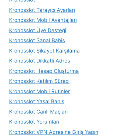
Kronosslot Tarayıcı Ayarları
Kronosslot Mobil Avantajları
Kronosslot Üye Desteği
Kronosslot Sanal Bahis
Kronosslot Şikayet Karşılama
Kronosslot Dikkatli Adres
Kronosslot Hesap Oluşturma
Kronosslot Katılım Süreci
Kronosslot Mobil Rutinler
Kronosslot Yasal Bahis
Kronosslot Canlı Maçları
Kronosslot Yorumları
Kronosslot VPN Adresine Giriş Yapın