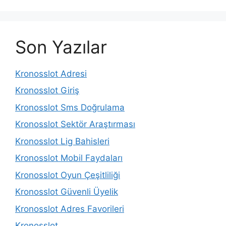
Son Yazılar
Kronosslot Adresi
Kronosslot Giriş
Kronosslot Sms Doğrulama
Kronosslot Sektör Araştırması
Kronosslot Lig Bahisleri
Kronosslot Mobil Faydaları
Kronosslot Oyun Çeşitliliği
Kronosslot Güvenli Üyelik
Kronosslot Adres Favorileri
Kronosslot