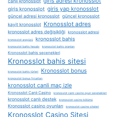
giris adresi kronosslot
canli kronosslot
giris yap kronosslot
giris kronosslot
güncel adresi kronosslot
güncel kronosslot
Kronosslot adres
kayit kronosslot
kronosslot adres değişikliği
kronosslot adresi
kronosslot bahis
kronosslot arayüzü
kronosslot bahis hesabı
kronosslot bahis oranları
Kronosslot bahis seçenekleri
Kronosslot bahis sitesi
Kronosslot bonus
kronosslot bahis türleri
kronosslot bonus fırsatları
kronosslot canli maç izle
Kronosslot Canlı Casino
kronosslot canlı casino oyun seçenekleri
kronosslot canlı destek
kronosslot casino bölümü
Kronosslot casino oyunları
kronosslot casino siteleri
Kronosslot Casino Sitesi