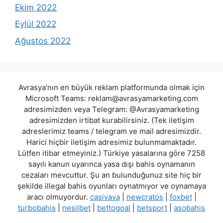
Ekim 2022
Eylül 2022
Ağustos 2022
Avrasya'nın en büyük reklam platformunda olmak için
Microsoft Teams:
reklam@avrasyamarketing.com
adresimizden veya Telegram: @Avrasyamarketing
adresimizden irtibat kurabilirsiniz. (Tek iletişim
adreslerimiz teams / telegram ve mail adresimizdir.
Harici hiçbir iletişim adresimiz bulunmamaktadır.
Lütfen itibar etmeyiniz.) Türkiye yasalarına göre 7258
sayılı kanun uyarınca yasa dışı bahis oynamanın
cezaları mevcuttur. Şu an bulunduğunuz site hiç bir
şekilde illegal bahis oyunları oynatmıyor ve oynamaya
aracı olmuyordur.
casivava
|
newcratos
|
foxbet
|
turbobahis
|
nesilbet
|
bettogoal
|
betsport
|
asobahis