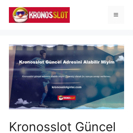
İçeriğe
atla
Menü
Kronosslot Güncel