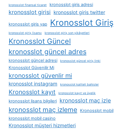
kronosslot giris adresi
kronosslot finansal ticaret
kronosslot girisi
kronosslot giris twitter
Kronosslot Giriş
kronosslot giris yap
kronosslot giriş lisansı
kronosslot giriş son şikâyetleri
Kronosslot Güncel
kronosslot güncel adres
kronosslot güncel adresi
kronosslot güncel giriş linki
Kronosslot Güvenilir Mi
kronosslot güvenlir mi
kronosslot instagram
kronosslot kaliteli bahisler
Kronosslot kayıt
kronosslot kayıt ve üyelik
kronosslot maç izle
kronosslot lisans bilgileri
kronosslot maç izleme
Kronosslot mobil
kronosslot mobil casino
Kronosslot müşteri hizmetleri