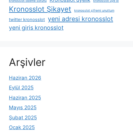
kronosslot ödeme sorunu
kronosslot üye ol
Kronosslot Şikayet
kronosslot şifremi unuttum
yeni adresi kronosslot
twitter kronosslot
yeni giris kronosslot
Arşivler
Haziran 2026
Eylül 2025
Haziran 2025
Mayıs 2025
Şubat 2025
Ocak 2025