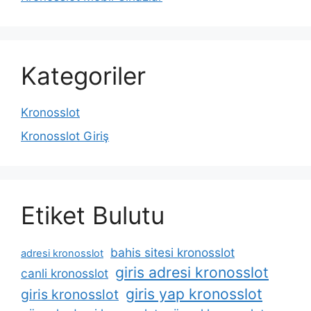
Kategoriler
Kronosslot
Kronosslot Giriş
Etiket Bulutu
bahis sitesi kronosslot
adresi kronosslot
giris adresi kronosslot
canli kronosslot
giris yap kronosslot
giris kronosslot