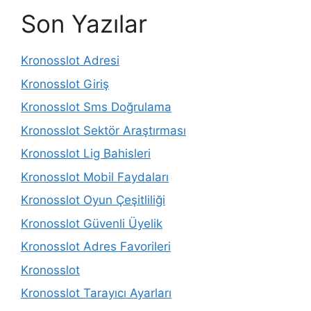
Son Yazılar
Kronosslot Adresi
Kronosslot Giriş
Kronosslot Sms Doğrulama
Kronosslot Sektör Araştırması
Kronosslot Lig Bahisleri
Kronosslot Mobil Faydaları
Kronosslot Oyun Çeşitliliği
Kronosslot Güvenli Üyelik
Kronosslot Adres Favorileri
Kronosslot
Kronosslot Tarayıcı Ayarları