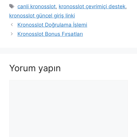
Etiketler
canli kronosslot
,
kronosslot çevrimiçi destek
,
kronosslot güncel giriş linki
Yazı
Kronosslot Doğrulama İşlemi
dolaşımı
Kronosslot Bonus Fırsatları
Yorum yapın
Yorum