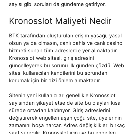
sayısı gibi soruları da gündeme getiriyor.
Kronosslot Maliyeti Nedir
BTK tarafından oluşturulan erişim yasağı, yasal
olsun ya da olmasın, canlı bahis ve canlı casino
hizmeti sunan tüm adreslerde yer almaktadır.
Kronosslot web sitesi, giriş adresini
güncelleyerek bu sorunu ilk günden çözdü. Web
sitesi kullanıcıları kendilerini bu sorundan
korumak için bir dizi önlem almaktadır.
Sitenin yeni kullanıcıları genellikle Kronosslot
sayısından şikayet etse de site bu olayları kısa
sürede ortadan kaldırıyor. Giriş adreslerini
değiştirerek engelleri aşan çoğu site, üyelerinin
zamanını boşa harcar. Adres değişiklikleri birkaç
saat sürebilir. Kronosslot için ise bu engelleri