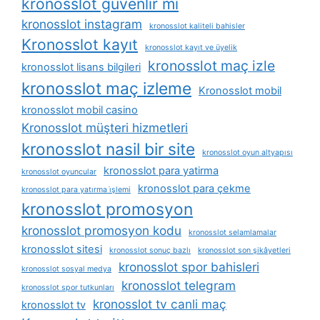
kronosslot güvenlir mi
kronosslot instagram
kronosslot kaliteli bahisler
Kronosslot kayıt
kronosslot kayıt ve üyelik
kronosslot maç izle
kronosslot lisans bilgileri
kronosslot maç izleme
Kronosslot mobil
kronosslot mobil casino
Kronosslot müşteri hizmetleri
kronosslot nasil bir site
kronosslot oyun altyapısı
kronosslot para yatirma
kronosslot oyuncular
kronosslot para çekme
kronosslot para yatırma i̇şlemi
kronosslot promosyon
kronosslot promosyon kodu
kronosslot selamlamalar
kronosslot sitesi
kronosslot sonuç bazlı
kronosslot son şikâyetleri
kronosslot spor bahisleri
kronosslot sosyal medya
kronosslot telegram
kronosslot spor tutkunları
kronosslot tv canli maç
kronosslot tv