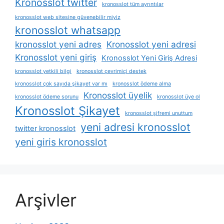
Kronosslot twitter
kronosslot tüm ayrıntılar
kronosslot web sitesine güvenebilir miyiz
kronosslot whatsapp
kronosslot yeni adres
Kronosslot yeni adresi
Kronosslot yeni giriş
Kronosslot Yeni Giriş Adresi
kronosslot yetkili bilgi
kronosslot çevrimiçi destek
kronosslot çok sayıda şikayet var mı
kronosslot ödeme alma
Kronosslot üyelik
kronosslot ödeme sorunu
kronosslot üye ol
Kronosslot Şikayet
kronosslot şifremi unuttum
yeni adresi kronosslot
twitter kronosslot
yeni giris kronosslot
Arşivler