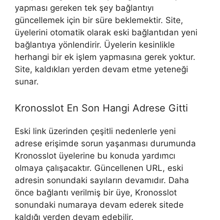
yapması gereken tek şey bağlantıyı
güncellemek için bir süre beklemektir. Site,
üyelerini otomatik olarak eski bağlantıdan yeni
bağlantıya yönlendirir. Üyelerin kesinlikle
herhangi bir ek işlem yapmasına gerek yoktur.
Site, kaldıkları yerden devam etme yeteneği
sunar.
Kronosslot En Son Hangi Adrese Gitti
Eski link üzerinden çeşitli nedenlerle yeni
adrese erişimde sorun yaşanması durumunda
Kronosslot üyelerine bu konuda yardımcı
olmaya çalışacaktır. Güncellenen URL, eski
adresin sonundaki sayıların devamıdır. Daha
önce bağlantı verilmiş bir üye, Kronosslot
sonundaki numaraya devam ederek sitede
kaldığı yerden devam edebilir.