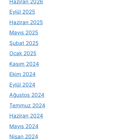
Haziran 2026
Eylül 2025
Haziran 2025
Mayıs 2025
Şubat 2025
Ocak 2025
Kasım 2024
Ekim 2024
Eylül 2024
Ağustos 2024
Temmuz 2024
Haziran 2024
Mayıs 2024
Nisan 2024